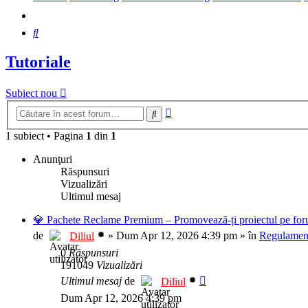
Căutare
Tutoriale
Subiect nou
Căutare
Căutare
avansată
1 subiect
•
Pagina
1
din
1
Anunţuri
Răspunsuri
Vizualizări
Ultimul mesaj
💎 Pachete Reclame Premium – Promovează-ți proiectul pe foru
de
»
Dum Apr 12, 2026 4:39 pm
» în
Regulament
Diliul
0
Răspunsuri
191049
Vizualizări
Ultimul mesaj
de
Diliul
Dum Apr 12, 2026 4:39 pm