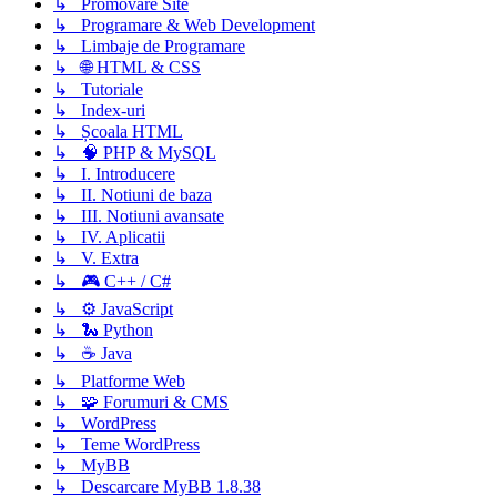
↳ Promovare Site
↳ Programare & Web Development
↳ Limbaje de Programare
↳ 🌐 HTML & CSS
↳ Tutoriale
↳ Index-uri
↳ Școala HTML
↳ 🧠 PHP & MySQL
↳ I. Introducere
↳ II. Notiuni de baza
↳ III. Notiuni avansate
↳ IV. Aplicatii
↳ V. Extra
↳ 🎮 C++ / C#
↳ ⚙️ JavaScript
↳ 🐍 Python
↳ ☕ Java
↳ Platforme Web
↳ 🧩 Forumuri & CMS
↳ WordPress
↳ Teme WordPress
↳ MyBB
↳ Descarcare MyBB 1.8.38