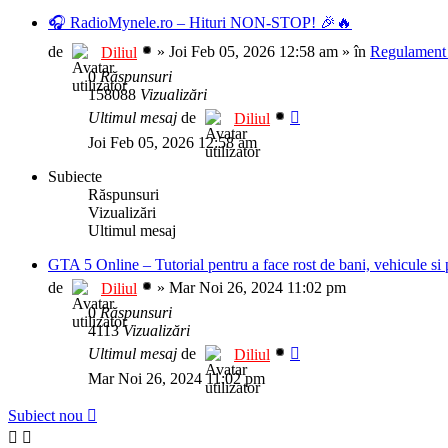
🎧 RadioMynele.ro – Hituri NON-STOP! 🎉🔥
de
»
Joi Feb 05, 2026 12:58 am
» în
Regulament 
Diliul
0
Răspunsuri
158088
Vizualizări
Ultimul mesaj
de
Diliul
Joi Feb 05, 2026 12:58 am
Subiecte
Răspunsuri
Vizualizări
Ultimul mesaj
GTA 5 Online – Tutorial pentru a face rost de bani, vehicule si p
de
»
Mar Noi 26, 2024 11:02 pm
Diliul
0
Răspunsuri
4113
Vizualizări
Ultimul mesaj
de
Diliul
Mar Noi 26, 2024 11:02 pm
Subiect nou