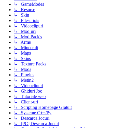
↳ GameModes
↳ Resurse
↳ Skin
↳ Filescripts
↳ Videoclipuri
↳ Mod-uri
↳ Mod Pack's
↳ Arme
↳ Minecraft
↳ Maps
↳ Skins
↳ Texture Packs
↳ Mods
↳ Plugins
↳ Metin2
↳ Videoclipuri
↳ Ghiduri Joc
↳ Tutoriale web
↳ Client-uri
↳ Scripting Homepage Gratuit
↳ Systeme C++/Py
↳ Descarca Jocuri
↳ [PC] Descarca Jocuri