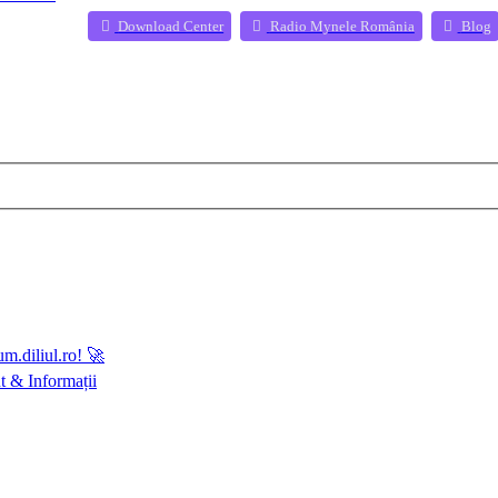
(Opens a new 
(
Download Center
Radio Mynele România
Blog
m.diliul.ro! 🚀
 & Informații