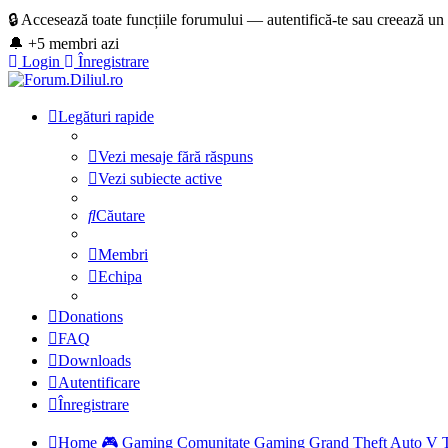
🔒 Accesează toate funcțiile forumului — autentifică-te sau creează un
🔔 +5 membri azi
Login
Înregistrare
Legături rapide
Vezi mesaje fără răspuns
Vezi subiecte active
Căutare
Membri
Echipa
Donations
FAQ
Downloads
Autentificare
Înregistrare
Home
🎮 Gaming
Comunitate Gaming
Grand Theft Auto V