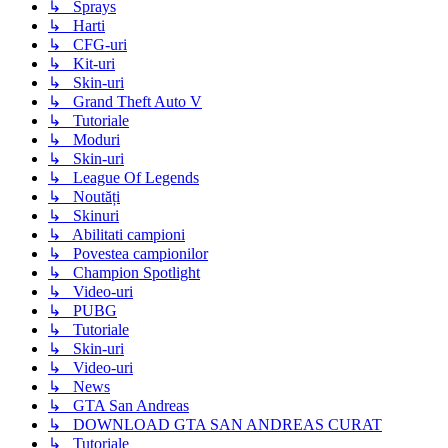
↳ Sprays
↳ Harti
↳ CFG-uri
↳ Kit-uri
↳ Skin-uri
↳ Grand Theft Auto V
↳ Tutoriale
↳ Moduri
↳ Skin-uri
↳ League Of Legends
↳ Noutăți
↳ Skinuri
↳ Abilitati campioni
↳ Povestea campionilor
↳ Champion Spotlight
↳ Video-uri
↳ PUBG
↳ Tutoriale
↳ Skin-uri
↳ Video-uri
↳ News
↳ GTA San Andreas
↳ DOWNLOAD GTA SAN ANDREAS CURAT
↳ Tutoriale