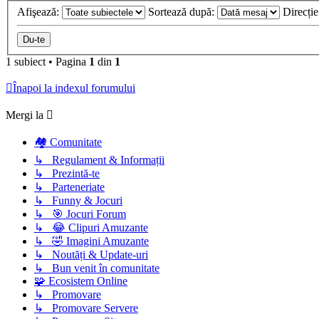
Afişează:
Sortează după:
Direcți
1 subiect
•
Pagina
1
din
1
Înapoi la indexul forumului
Mergi la
🏘️ Comunitate
↳ Regulament & Informații
↳ Prezintă-te
↳ Parteneriate
↳ Funny & Jocuri
↳ 🎯 Jocuri Forum
↳ 😂 Clipuri Amuzante
↳ 🤣 Imagini Amuzante
↳ Noutăți & Update-uri
↳ Bun venit în comunitate
🧩 Ecosistem Online
↳ Promovare
↳ Promovare Servere