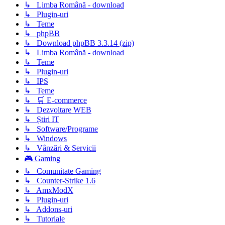
↳ Limba Română - download
↳ Plugin-uri
↳ Teme
↳ phpBB
↳ Download phpBB 3.3.14 (zip)
↳ Limba Română - download
↳ Teme
↳ Plugin-uri
↳ IPS
↳ Teme
↳ 🛒 E-commerce
↳ Dezvoltare WEB
↳ Știri IT
↳ Software/Programe
↳ Windows
↳ Vânzări & Servicii
🎮 Gaming
↳ Comunitate Gaming
↳ Counter-Strike 1.6
↳ AmxModX
↳ Plugin-uri
↳ Addons-uri
↳ Tutoriale