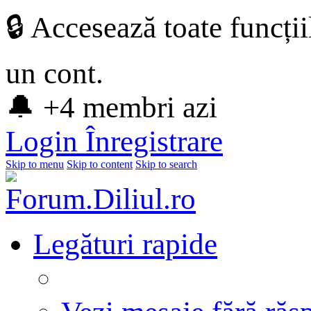
🔒 Accesează toate funcți
un cont.
🔔 +4 membri azi
Login
Înregistrare
Skip to menu
Skip to content
Skip to search
Legături rapide