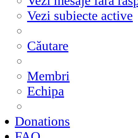
Vezi mesaje fără răs
Vezi subiecte active
Căutare
Membri
Echipa
Donations
FAQ