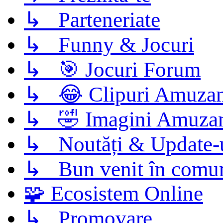
↳ Parteneriate
↳ Funny & Jocuri
↳ 🎯 Jocuri Forum
↳ 😂 Clipuri Amuzan
↳ 🤣 Imagini Amuza
↳ Noutăți & Update-
↳ Bun venit în comun
🧩 Ecosistem Online
↳ Promovare