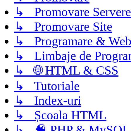
↳ Promovare Servere
↳ Promovare Site
↳ Programare & Web
↳ Limbaje de Progra
↳ 🌐 HTML & CSS
↳ Tutoriale
↳ Index-uri
↳ Școala HTML
↳ 🧠 PHP & MySQL