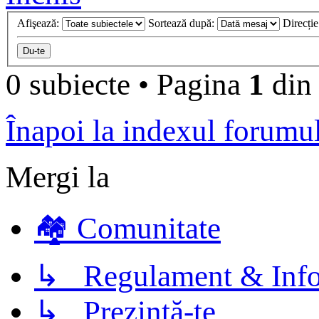
Afişează:
Sortează după:
Direcți
0 subiecte
•
Pagina
1
di
Înapoi la indexul forumu
Mergi la
🏘️ Comunitate
↳ Regulament & Info
↳ Prezintă-te