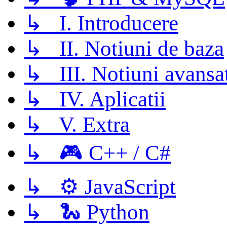
↳ I. Introducere
↳ II. Notiuni de baza
↳ III. Notiuni avansa
↳ IV. Aplicatii
↳ V. Extra
↳ 🎮 C++ / C#
↳ ⚙️ JavaScript
↳ 🐍 Python