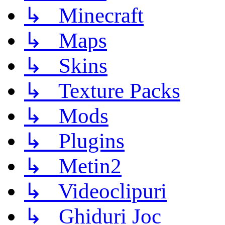
↳ Minecraft
↳ Maps
↳ Skins
↳ Texture Packs
↳ Mods
↳ Plugins
↳ Metin2
↳ Videoclipuri
↳ Ghiduri Joc