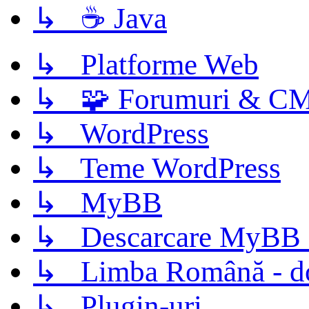
↳ ☕ Java
↳ Platforme Web
↳ 🧩 Forumuri & C
↳ WordPress
↳ Teme WordPress
↳ MyBB
↳ Descarcare MyBB 
↳ Limba Română - d
↳ Plugin-uri