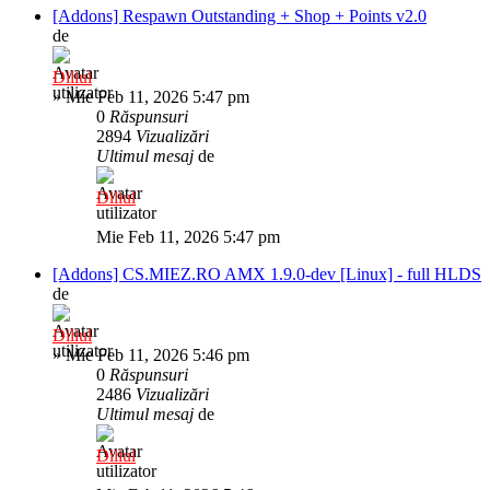
[Addons] Respawn Outstanding + Shop + Points v2.0
de
Diliul
»
Mie Feb 11, 2026 5:47 pm
0
Răspunsuri
2894
Vizualizări
Ultimul mesaj
de
Diliul
Mie Feb 11, 2026 5:47 pm
[Addons] CS.MIEZ.RO AMX 1.9.0-dev [Linux] - full HLDS
de
Diliul
»
Mie Feb 11, 2026 5:46 pm
0
Răspunsuri
2486
Vizualizări
Ultimul mesaj
de
Diliul