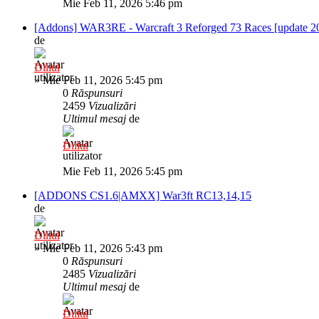
Mie Feb 11, 2026 5:46 pm
[Addons] WAR3RE - Warcraft 3 Reforged 73 Races [update 2
de
Diliul
»
Mie Feb 11, 2026 5:45 pm
0
Răspunsuri
2459
Vizualizări
Ultimul mesaj
de
Diliul
Mie Feb 11, 2026 5:45 pm
[ADDONS CS1.6|AMXX] War3ft RC13,14,15
de
Diliul
»
Mie Feb 11, 2026 5:43 pm
0
Răspunsuri
2485
Vizualizări
Ultimul mesaj
de
Diliul