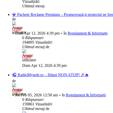
Vizualizări
Ultimul mesaj
💎 Pachete Reclame Premium – Promovează-ți proiectul pe foru
de
Diliul
»
Dum Apr 12, 2026 4:39 pm
» în
Regulament & Informații
0
Răspunsuri
194895
Vizualizări
Ultimul mesaj
de
Diliul
Dum Apr 12, 2026 4:39 pm
🎧 RadioMynele.ro – Hituri NON-STOP! 🎉🔥
de
Diliul
»
Joi Feb 05, 2026 12:58 am
» în
Regulament & Informații
0
Răspunsuri
159861
Vizualizări
Ultimul mesaj
de