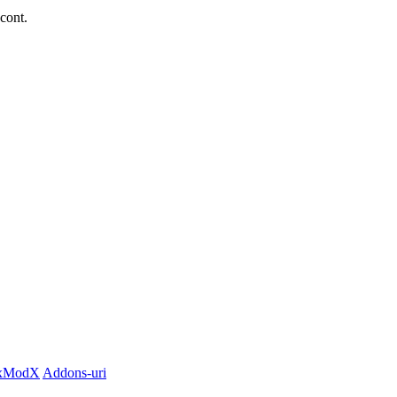
 cont.
xModX
Addons-uri