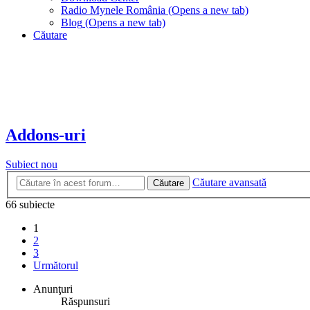
Radio Mynele România
(Opens a new tab)
Blog
(Opens a new tab)
Căutare
Addons-uri
Subiect nou
Căutare avansată
Căutare
66 subiecte
1
2
3
Următorul
Anunţuri
Răspunsuri