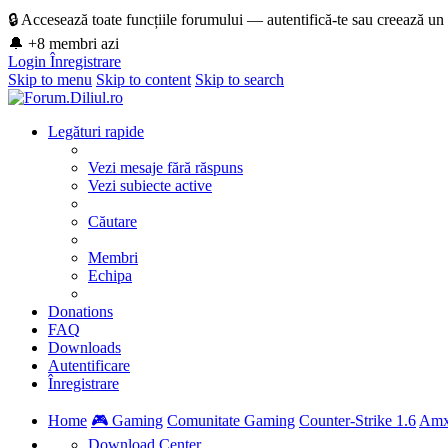
🔒 Accesează toate funcțiile forumului — autentifică-te sau creează un
🔔 +8 membri azi
Login
Înregistrare
Skip to menu
Skip to content
Skip to search
Legături rapide
Vezi mesaje fără răspuns
Vezi subiecte active
Căutare
Membri
Echipa
Donations
FAQ
Downloads
Autentificare
Înregistrare
Home
🎮 Gaming
Comunitate Gaming
Counter-Strike 1.6
Am
Download Center