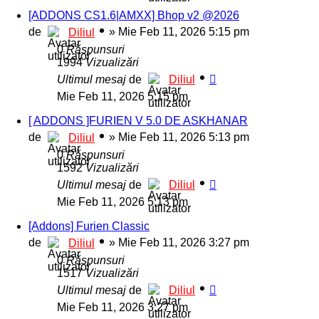
[ADDONS CS1.6|AMXX] Bhop v2 @2026
de
»
Mie Feb 11, 2026 5:15 pm
Diliul
0
Răspunsuri
1994
Vizualizări
Ultimul mesaj
de
Diliul
Mie Feb 11, 2026 5:15 pm
[ ADDONS ]FURIEN V 5.0 DE ASKHANAR
de
»
Mie Feb 11, 2026 5:13 pm
Diliul
0
Răspunsuri
1592
Vizualizări
Ultimul mesaj
de
Diliul
Mie Feb 11, 2026 5:13 pm
[Addons] Furien Classic
de
»
Mie Feb 11, 2026 3:27 pm
Diliul
0
Răspunsuri
1517
Vizualizări
Ultimul mesaj
de
Diliul
Mie Feb 11, 2026 3:27 pm