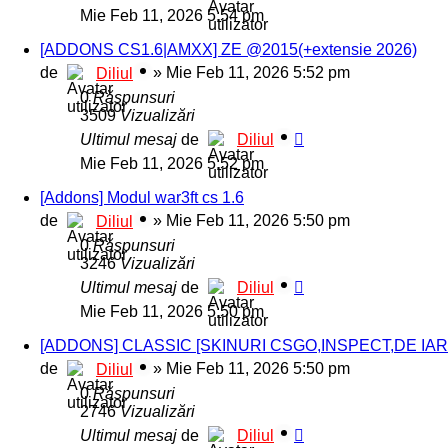
Mie Feb 11, 2026 5:54 pm
[ADDONS CS1.6|AMXX] ZE @2015(+extensie 2026)
de
»
Mie Feb 11, 2026 5:52 pm
Diliul
0
Răspunsuri
3509
Vizualizări
Ultimul mesaj
de
Diliul
Mie Feb 11, 2026 5:52 pm
[Addons] Modul war3ft cs 1.6
de
»
Mie Feb 11, 2026 5:50 pm
Diliul
0
Răspunsuri
3246
Vizualizări
Ultimul mesaj
de
Diliul
Mie Feb 11, 2026 5:50 pm
[ADDONS] CLASSIC [SKINURI CSGO,INSPECT,DE IAR
de
»
Mie Feb 11, 2026 5:50 pm
Diliul
0
Răspunsuri
2746
Vizualizări
Ultimul mesaj
de
Diliul