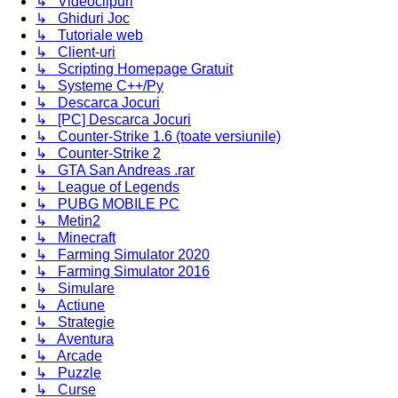
↳ Videoclipuri
↳ Ghiduri Joc
↳ Tutoriale web
↳ Client-uri
↳ Scripting Homepage Gratuit
↳ Systeme C++/Py
↳ Descarca Jocuri
↳ [PC] Descarca Jocuri
↳ Counter-Strike 1.6 (toate versiunile)
↳ Counter-Strike 2
↳ GTA San Andreas .rar
↳ League of Legends
↳ PUBG MOBILE PC
↳ Metin2
↳ Minecraft
↳ Farming Simulator 2020
↳ Farming Simulator 2016
↳ Simulare
↳ Actiune
↳ Strategie
↳ Aventura
↳ Arcade
↳ Puzzle
↳ Curse