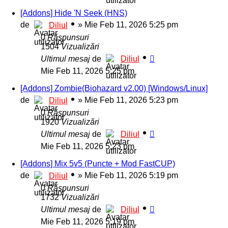
[Addons] Hide 'N Seek (HNS)
de
»
Mie Feb 11, 2026 5:25 pm
Diliul
0
Răspunsuri
1504
Vizualizări
Ultimul mesaj
de
Diliul
Mie Feb 11, 2026 5:25 pm
[Addons] Zombie(Biohazard v2.00) [Windows/Linux]
de
»
Mie Feb 11, 2026 5:23 pm
Diliul
0
Răspunsuri
1920
Vizualizări
Ultimul mesaj
de
Diliul
Mie Feb 11, 2026 5:23 pm
[Addons] Mix 5v5 (Puncte + Mod FastCUP)
de
»
Mie Feb 11, 2026 5:19 pm
Diliul
0
Răspunsuri
1732
Vizualizări
Ultimul mesaj
de
Diliul
Mie Feb 11, 2026 5:19 pm