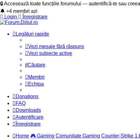
🔒 Accesează toate funcțiile forumului — autentifică-te sau cree
🔔 +4 membri azi
Login
Înregistrare
Legături rapide
Vezi mesaje fără răspuns
Vezi subiecte active
Căutare
Membri
Echipa
Donations
FAQ
Downloads
Autentificare
Înregistrare
Home
🎮 Gaming
Comunitate Gaming
Counter-Strike 1.