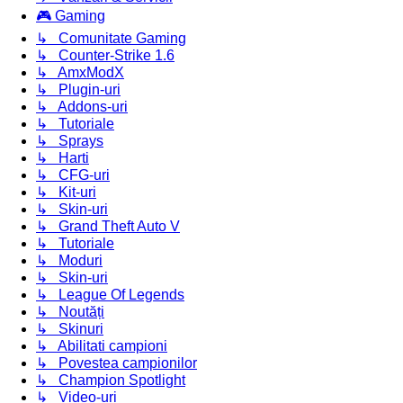
🎮 Gaming
↳ Comunitate Gaming
↳ Counter-Strike 1.6
↳ AmxModX
↳ Plugin-uri
↳ Addons-uri
↳ Tutoriale
↳ Sprays
↳ Harti
↳ CFG-uri
↳ Kit-uri
↳ Skin-uri
↳ Grand Theft Auto V
↳ Tutoriale
↳ Moduri
↳ Skin-uri
↳ League Of Legends
↳ Noutăți
↳ Skinuri
↳ Abilitati campioni
↳ Povestea campionilor
↳ Champion Spotlight
↳ Video-uri