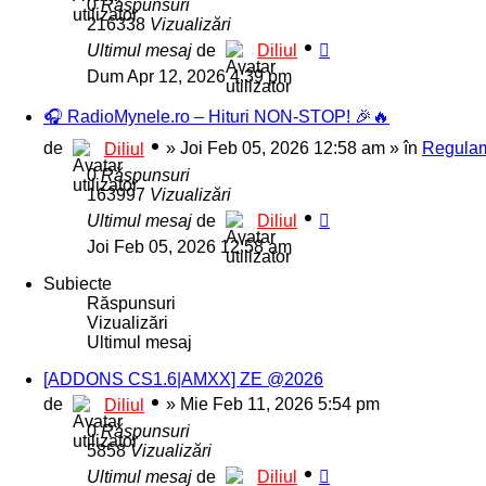
0
Răspunsuri
216338
Vizualizări
Ultimul mesaj
de
Diliul
Dum Apr 12, 2026 4:39 pm
🎧 RadioMynele.ro – Hituri NON-STOP! 🎉🔥
de
»
Joi Feb 05, 2026 12:58 am
» în
Regulam
Diliul
0
Răspunsuri
163997
Vizualizări
Ultimul mesaj
de
Diliul
Joi Feb 05, 2026 12:58 am
Subiecte
Răspunsuri
Vizualizări
Ultimul mesaj
[ADDONS CS1.6|AMXX] ZE @2026
de
»
Mie Feb 11, 2026 5:54 pm
Diliul
0
Răspunsuri
5858
Vizualizări
Ultimul mesaj
de
Diliul