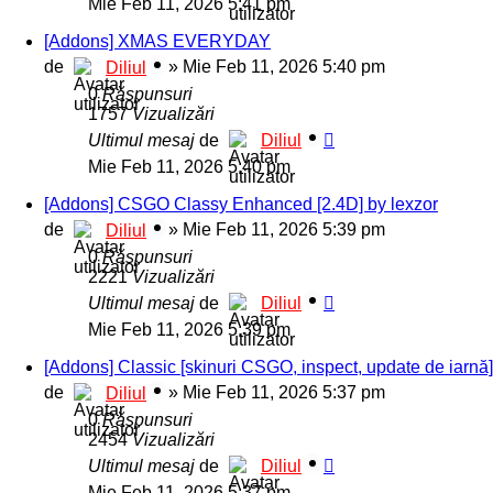
Mie Feb 11, 2026 5:41 pm
[Addons] XMAS EVERYDAY
de
»
Mie Feb 11, 2026 5:40 pm
Diliul
0
Răspunsuri
1757
Vizualizări
Ultimul mesaj
de
Diliul
Mie Feb 11, 2026 5:40 pm
[Addons] CSGO Classy Enhanced [2.4D] by lexzor
de
»
Mie Feb 11, 2026 5:39 pm
Diliul
0
Răspunsuri
2221
Vizualizări
Ultimul mesaj
de
Diliul
Mie Feb 11, 2026 5:39 pm
[Addons] Classic [skinuri CSGO, inspect, update de iarnă]
de
»
Mie Feb 11, 2026 5:37 pm
Diliul
0
Răspunsuri
2454
Vizualizări
Ultimul mesaj
de
Diliul
Mie Feb 11, 2026 5:37 pm