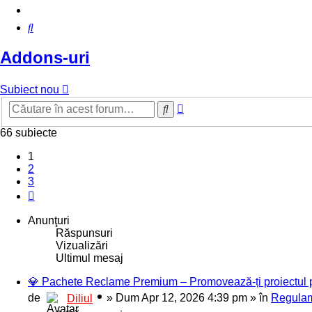
Căutare
Addons-uri
Subiect nou
Căutare
Căutare
avansată
66 subiecte
1
2
3
Următorul
Anunţuri
Răspunsuri
Vizualizări
Ultimul mesaj
💎 Pachete Reclame Premium – Promovează-ți proiectul pe 
de
»
Dum Apr 12, 2026 4:39 pm
» în
Regulam
Diliul