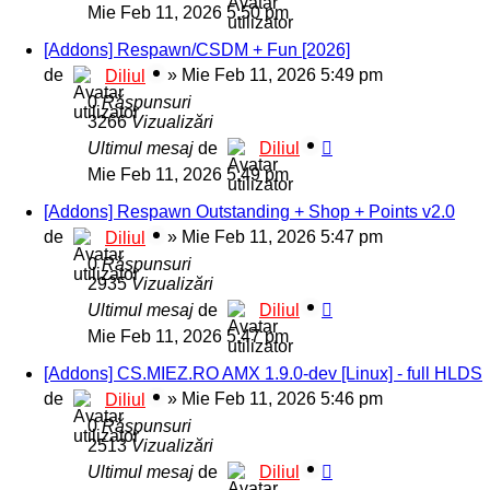
Mie Feb 11, 2026 5:50 pm
[Addons] Respawn/CSDM + Fun [2026]
de
»
Mie Feb 11, 2026 5:49 pm
Diliul
0
Răspunsuri
3266
Vizualizări
Ultimul mesaj
de
Diliul
Mie Feb 11, 2026 5:49 pm
[Addons] Respawn Outstanding + Shop + Points v2.0
de
»
Mie Feb 11, 2026 5:47 pm
Diliul
0
Răspunsuri
2935
Vizualizări
Ultimul mesaj
de
Diliul
Mie Feb 11, 2026 5:47 pm
[Addons] CS.MIEZ.RO AMX 1.9.0-dev [Linux] - full HLDS
de
»
Mie Feb 11, 2026 5:46 pm
Diliul
0
Răspunsuri
2513
Vizualizări
Ultimul mesaj
de
Diliul