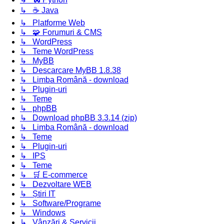
↳ ☕ Java
↳ Platforme Web
↳ 🧩 Forumuri & CMS
↳ WordPress
↳ Teme WordPress
↳ MyBB
↳ Descarcare MyBB 1.8.38
↳ Limba Română - download
↳ Plugin-uri
↳ Teme
↳ phpBB
↳ Download phpBB 3.3.14 (zip)
↳ Limba Română - download
↳ Teme
↳ Plugin-uri
↳ IPS
↳ Teme
↳ 🛒 E-commerce
↳ Dezvoltare WEB
↳ Știri IT
↳ Software/Programe
↳ Windows
↳ Vânzări & Servicii