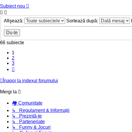
Subiect nou
Afişează:
Sortează după:
66 subiecte
1
2
3
Următorul
Înapoi la indexul forumului
Mergi la
🏘️ Comunitate
↳ Regulament & Informații
↳ Prezintă-te
↳ Parteneriate
↳ Funny & Jocuri