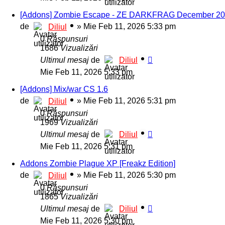
[Addons] Zombie Escape - ZE DARKFRAG December 2
de
»
Mie Feb 11, 2026 5:33 pm
Diliul
0
Răspunsuri
1686
Vizualizări
Ultimul mesaj
de
Diliul
Mie Feb 11, 2026 5:33 pm
[Addons] Mix/war CS 1.6
de
»
Mie Feb 11, 2026 5:31 pm
Diliul
0
Răspunsuri
1969
Vizualizări
Ultimul mesaj
de
Diliul
Mie Feb 11, 2026 5:31 pm
Addons Zombie Plague XP [Freakz Edition]
de
»
Mie Feb 11, 2026 5:30 pm
Diliul
0
Răspunsuri
1865
Vizualizări
Ultimul mesaj
de
Diliul
Mie Feb 11, 2026 5:30 pm