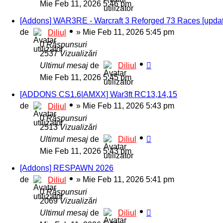
Mie Feb 11, 2026 5:46 pm
[Addons] WAR3RE - Warcraft 3 Reforged 73 Races [upda
de
»
Mie Feb 11, 2026 5:45 pm
Diliul
0
Răspunsuri
2537
Vizualizări
Ultimul mesaj
de
Diliul
Mie Feb 11, 2026 5:45 pm
[ADDONS CS1.6|AMXX] War3ft RC13,14,15
de
»
Mie Feb 11, 2026 5:43 pm
Diliul
0
Răspunsuri
2513
Vizualizări
Ultimul mesaj
de
Diliul
Mie Feb 11, 2026 5:43 pm
[Addons] RESPAWN 2026
de
»
Mie Feb 11, 2026 5:41 pm
Diliul
0
Răspunsuri
2069
Vizualizări
Ultimul mesaj
de
Diliul