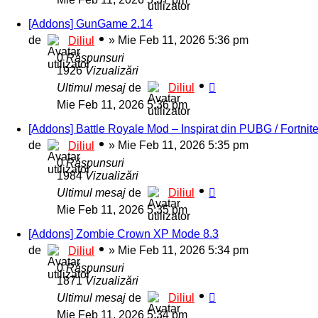
[Addons] GunGame 2.14
de
»
Mie Feb 11, 2026 5:36 pm
Diliul
0
Răspunsuri
1926
Vizualizări
Ultimul mesaj
de
Diliul
Mie Feb 11, 2026 5:36 pm
[Addons] Battle Royale Mod – Inspirat din PUBG / Fortnit
de
»
Mie Feb 11, 2026 5:35 pm
Diliul
0
Răspunsuri
1984
Vizualizări
Ultimul mesaj
de
Diliul
Mie Feb 11, 2026 5:35 pm
[Addons] Zombie Crown XP Mode 8.3
de
»
Mie Feb 11, 2026 5:34 pm
Diliul
0
Răspunsuri
1871
Vizualizări
Ultimul mesaj
de
Diliul
Mie Feb 11, 2026 5:34 pm