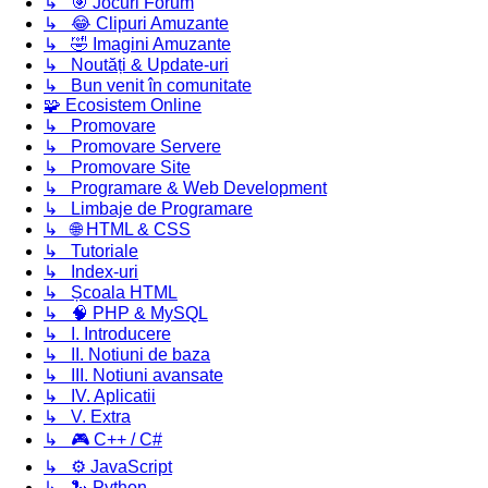
↳ 🎯 Jocuri Forum
↳ 😂 Clipuri Amuzante
↳ 🤣 Imagini Amuzante
↳ Noutăți & Update-uri
↳ Bun venit în comunitate
🧩 Ecosistem Online
↳ Promovare
↳ Promovare Servere
↳ Promovare Site
↳ Programare & Web Development
↳ Limbaje de Programare
↳ 🌐 HTML & CSS
↳ Tutoriale
↳ Index-uri
↳ Școala HTML
↳ 🧠 PHP & MySQL
↳ I. Introducere
↳ II. Notiuni de baza
↳ III. Notiuni avansate
↳ IV. Aplicatii
↳ V. Extra
↳ 🎮 C++ / C#
↳ ⚙️ JavaScript
↳ 🐍 Python