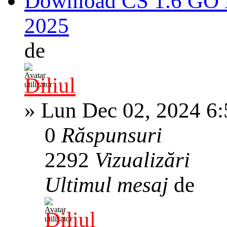
Download CS 1.6 GO 
2025
de
Diliul
»
Lun Dec 02, 2024 6
0
Răspunsuri
2292
Vizualizări
Ultimul mesaj
de
Diliul