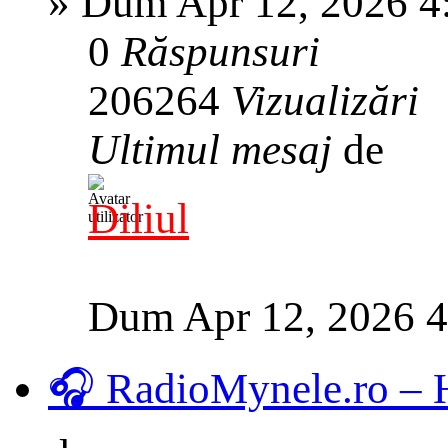
»
Dum Apr 12, 2026 4
0
Răspunsuri
206264
Vizualizări
Ultimul mesaj
de
Diliul
Dum Apr 12, 2026 
🎧 RadioMynele.ro –