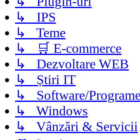
↳ Plugin-uri
↳ IPS
↳ Teme
↳ 🛒 E-commerce
↳ Dezvoltare WEB
↳ Știri IT
↳ Software/Program
↳ Windows
↳ Vânzări & Servicii