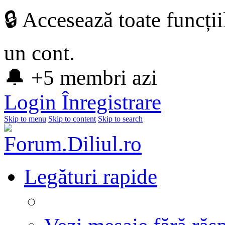
🔒 Accesează toate funcți
un cont.
🔔 +5 membri azi
Login
Înregistrare
Skip to menu
Skip to content
Skip to search
Legături rapide