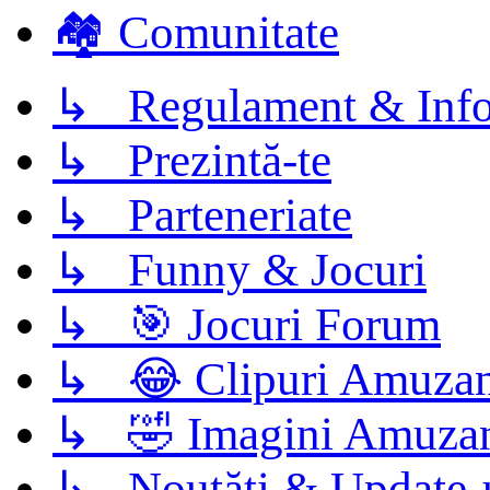
🏘️ Comunitate
↳ Regulament & Info
↳ Prezintă-te
↳ Parteneriate
↳ Funny & Jocuri
↳ 🎯 Jocuri Forum
↳ 😂 Clipuri Amuzan
↳ 🤣 Imagini Amuza
↳ Noutăți & Update-