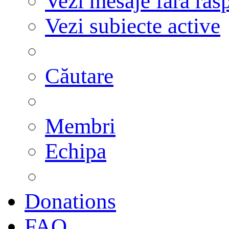
Vezi mesaje fără răs
Vezi subiecte active
Căutare
Membri
Echipa
Donations
FAQ