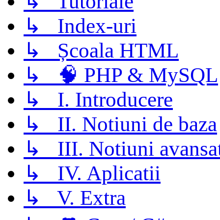
↳ Tutoriale
↳ Index-uri
↳ Școala HTML
↳ 🧠 PHP & MySQL
↳ I. Introducere
↳ II. Notiuni de baza
↳ III. Notiuni avansa
↳ IV. Aplicatii
↳ V. Extra