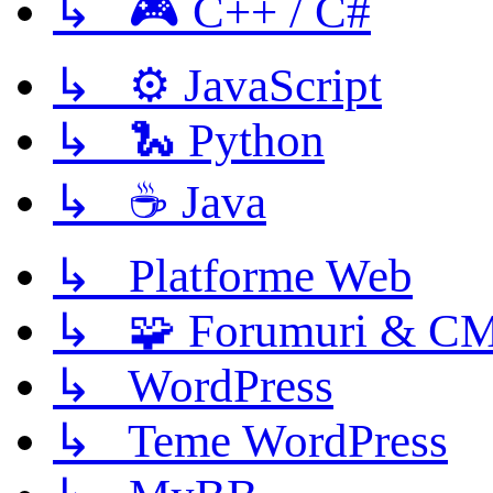
↳ 🎮 C++ / C#
↳ ⚙️ JavaScript
↳ 🐍 Python
↳ ☕ Java
↳ Platforme Web
↳ 🧩 Forumuri & C
↳ WordPress
↳ Teme WordPress