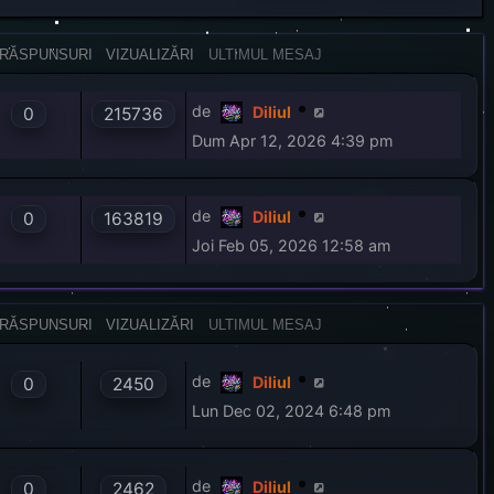
r
e
RĂSPUNSURI
VIZUALIZĂRI
ULTIMUL MESAJ
de
Diliul
0
215736
Dum Apr 12, 2026 4:39 pm
de
Diliul
0
163819
Joi Feb 05, 2026 12:58 am
RĂSPUNSURI
VIZUALIZĂRI
ULTIMUL MESAJ
de
Diliul
0
2450
Lun Dec 02, 2024 6:48 pm
de
Diliul
0
2462