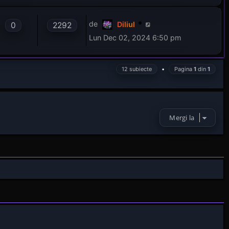
de
Diliul
0
2292
Lun Dec 02, 2024 6:50 pm
12 subiecte
•
Pagina
1
din
1
Mergi la