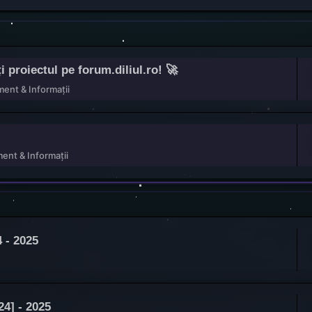
roiectul pe forum.diliul.ro! 🚀
ent & Informații
ent & Informații
 - 2025
4] - 2025