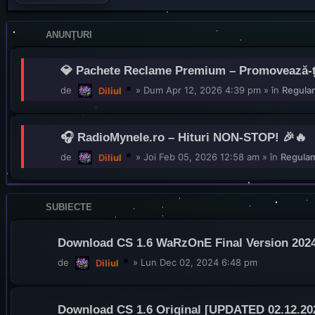
ANUNŢURI
💎 Pachete Reclame Premium – Promovează-ți p
de
»
Dum Apr 12, 2026 4:39 pm
» în
Regulam
Diliul
🎧 RadioMynele.ro – Hituri NON-STOP! 🎉🔥
de
»
Joi Feb 05, 2026 12:58 am
» în
Regulam
Diliul
SUBIECTE
Download CS 1.6 WaRzOnE Final Version 2024
de
»
Lun Dec 02, 2024 6:48 pm
Diliul
Download CS 1.6 Original [UPDATED 02.12.202