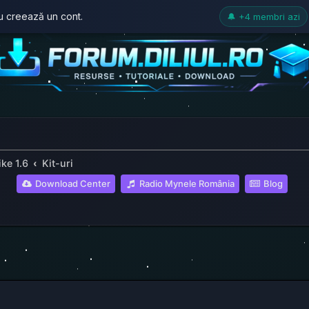
au creează un cont.
🔔 +4 membri azi
ke 1.6
Kit-uri
(Opens a new tab
(Open
Download Center
Radio Mynele România
Blog