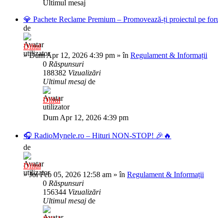
Ultimul mesaj
💎 Pachete Reclame Premium – Promovează-ți proiectul pe foru
de
Diliul
»
Dum Apr 12, 2026 4:39 pm
» în
Regulament & Informații
0
Răspunsuri
188382
Vizualizări
Ultimul mesaj
de
Diliul
Dum Apr 12, 2026 4:39 pm
🎧 RadioMynele.ro – Hituri NON-STOP! 🎉🔥
de
Diliul
»
Joi Feb 05, 2026 12:58 am
» în
Regulament & Informații
0
Răspunsuri
156344
Vizualizări
Ultimul mesaj
de