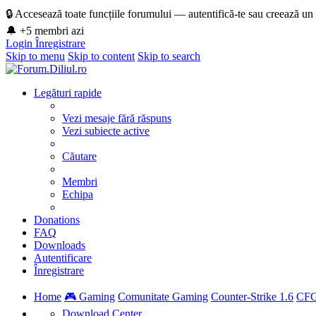
🔒 Accesează toate funcțiile forumului — autentifică-te sau creează un
🔔 +5 membri azi
Login
Înregistrare
Skip to menu
Skip to content
Skip to search
Legături rapide
Vezi mesaje fără răspuns
Vezi subiecte active
Căutare
Membri
Echipa
Donations
FAQ
Downloads
Autentificare
Înregistrare
Home
🎮 Gaming
Comunitate Gaming
Counter-Strike 1.6
CFG
Download Center