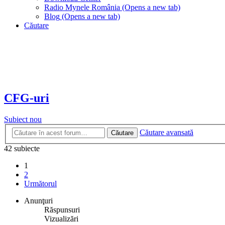
Radio Mynele România
(Opens a new tab)
Blog
(Opens a new tab)
Căutare
CFG-uri
Subiect nou
Căutare avansată
Căutare
42 subiecte
1
2
Următorul
Anunţuri
Răspunsuri
Vizualizări