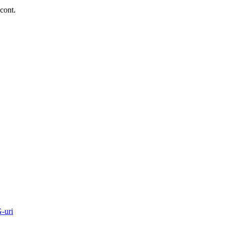
 cont.
-uri