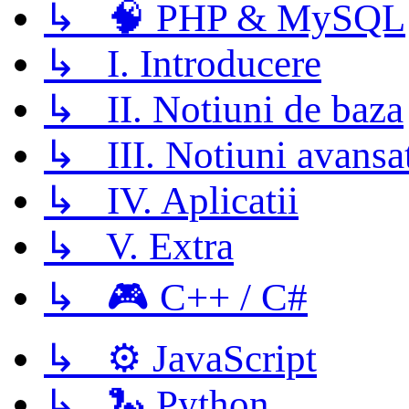
↳ 🧠 PHP & MySQL
↳ I. Introducere
↳ II. Notiuni de baza
↳ III. Notiuni avansa
↳ IV. Aplicatii
↳ V. Extra
↳ 🎮 C++ / C#
↳ ⚙️ JavaScript
↳ 🐍 Python