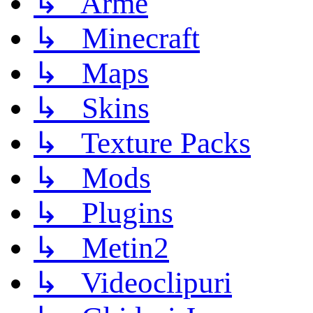
↳ Arme
↳ Minecraft
↳ Maps
↳ Skins
↳ Texture Packs
↳ Mods
↳ Plugins
↳ Metin2
↳ Videoclipuri