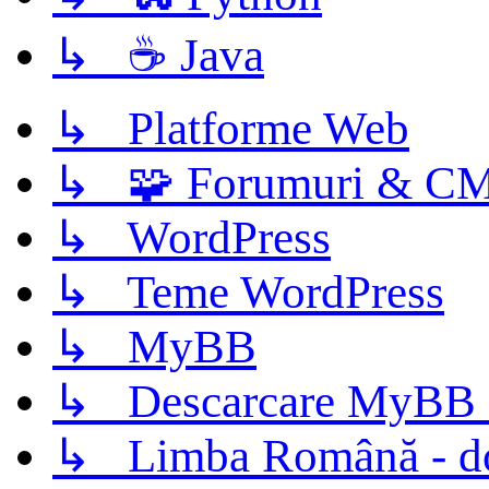
↳ ☕ Java
↳ Platforme Web
↳ 🧩 Forumuri & C
↳ WordPress
↳ Teme WordPress
↳ MyBB
↳ Descarcare MyBB 
↳ Limba Română - d