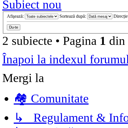
Subiect nou
Afişează:
Sortează după:
Direcți
2 subiecte
•
Pagina
1
di
Înapoi la indexul forumu
Mergi la
🏘️ Comunitate
↳ Regulament & Info