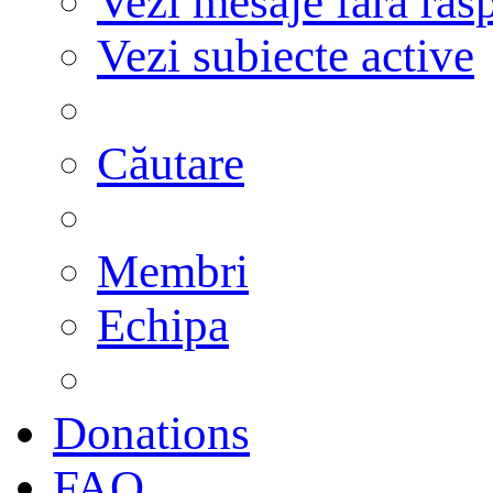
Vezi mesaje fără răs
Vezi subiecte active
Căutare
Membri
Echipa
Donations
FAQ