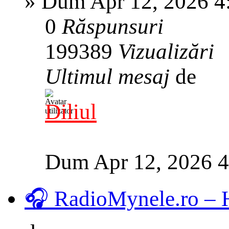
»
Dum Apr 12, 2026 4
0
Răspunsuri
199389
Vizualizări
Ultimul mesaj
de
Diliul
Dum Apr 12, 2026 
🎧 RadioMynele.ro –