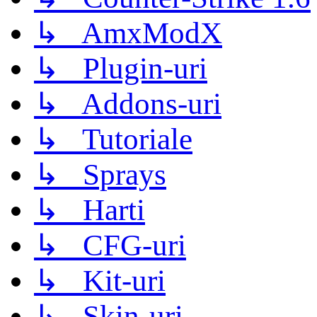
↳ AmxModX
↳ Plugin-uri
↳ Addons-uri
↳ Tutoriale
↳ Sprays
↳ Harti
↳ CFG-uri
↳ Kit-uri
↳ Skin-uri