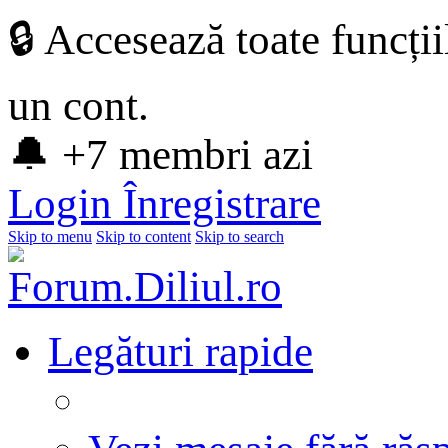
🔒 Accesează toate funcți
un cont.
🔔 +7 membri azi
Login
Înregistrare
Skip to menu
Skip to content
Skip to search
Legături rapide