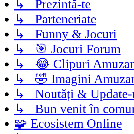
↳ Prezintă-te
↳ Parteneriate
↳ Funny & Jocuri
↳ 🎯 Jocuri Forum
↳ 😂 Clipuri Amuzan
↳ 🤣 Imagini Amuza
↳ Noutăți & Update-
↳ Bun venit în comun
🧩 Ecosistem Online