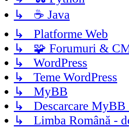
↳ ☕ Java
↳ Platforme Web
↳ 🧩 Forumuri & C
↳ WordPress
↳ Teme WordPress
↳ MyBB
↳ Descarcare MyBB 
↳ Limba Română - d