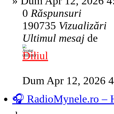
»
Dum Apr 12, 2026 4
0
Răspunsuri
190735
Vizualizări
Ultimul mesaj
de
Diliul
Dum Apr 12, 2026 
🎧 RadioMynele.ro –