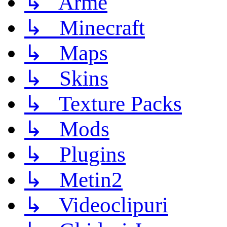
↳ Arme
↳ Minecraft
↳ Maps
↳ Skins
↳ Texture Packs
↳ Mods
↳ Plugins
↳ Metin2
↳ Videoclipuri