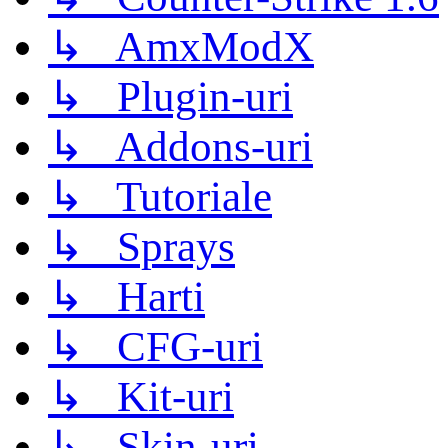
↳ AmxModX
↳ Plugin-uri
↳ Addons-uri
↳ Tutoriale
↳ Sprays
↳ Harti
↳ CFG-uri
↳ Kit-uri
↳ Skin-uri