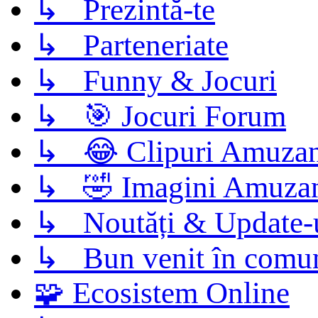
↳ Prezintă-te
↳ Parteneriate
↳ Funny & Jocuri
↳ 🎯 Jocuri Forum
↳ 😂 Clipuri Amuzan
↳ 🤣 Imagini Amuza
↳ Noutăți & Update-
↳ Bun venit în comun
🧩 Ecosistem Online