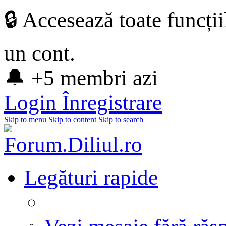
🔒 Accesează toate funcți
un cont.
🔔 +5 membri azi
Login
Înregistrare
Skip to menu
Skip to content
Skip to search
Legături rapide