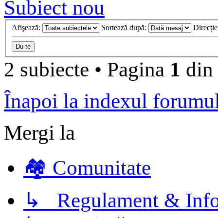
Subiect nou
Afişează:
Sortează după:
Direcți
2 subiecte
•
Pagina
1
di
Înapoi la indexul forumu
Mergi la
🏘️ Comunitate
↳ Regulament & Info