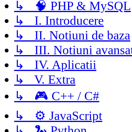
↳ 🧠 PHP & MySQL
↳ I. Introducere
↳ II. Notiuni de baza
↳ III. Notiuni avansa
↳ IV. Aplicatii
↳ V. Extra
↳ 🎮 C++ / C#
↳ ⚙️ JavaScript
↳ 🐍 Python