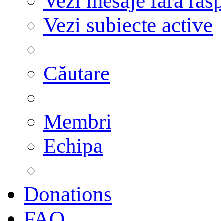
Vezi mesaje fără răs
Vezi subiecte active
Căutare
Membri
Echipa
Donations
FAQ