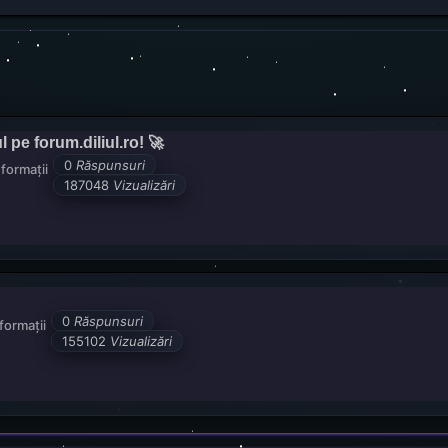
pe forum.diliul.ro! 🚀
0
Răspunsuri
formații
187048
Vizualizări
0
Răspunsuri
formații
155102
Vizualizări