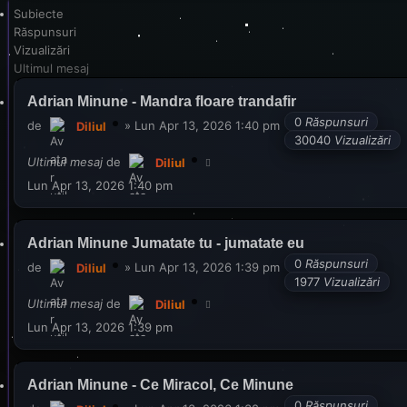
Subiecte
Răspunsuri
Vizualizări
Ultimul mesaj
Adrian Minune - Mandra floare trandafir
0
Răspunsuri
de
»
Lun Apr 13, 2026 1:40 pm
Diliul
30040
Vizualizări
Ultimul mesaj
de
Diliul
Lun Apr 13, 2026 1:40 pm
Adrian Minune Jumatate tu - jumatate eu
0
Răspunsuri
de
»
Lun Apr 13, 2026 1:39 pm
Diliul
1977
Vizualizări
Ultimul mesaj
de
Diliul
Lun Apr 13, 2026 1:39 pm
Adrian Minune - Ce Miracol, Ce Minune
0
Răspunsuri