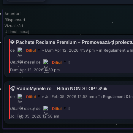
Anunţuri
Răspunsuri
Vizualizări
Ultimul mesaj
💎 Pachete Reclame Premium – Promovează-ți proiectul 
de
»
Dum Apr 12, 2026 4:39 pm
» în
Regulament & In
Diliul
Ultimul mesaj
de
Diliul
Dum Apr 12, 2026 4:39 pm
🎧 RadioMynele.ro – Hituri NON-STOP! 🎉🔥
de
»
Joi Feb 05, 2026 12:58 am
» în
Regulament & In
Diliul
Ultimul mesaj
de
Diliul
Joi Feb 05, 2026 12:58 am