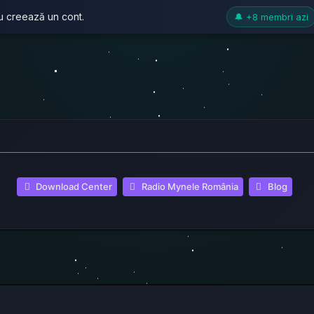
au creează un cont.
🔔 +8 membri azi
(Opens a new tab
(Open
Download Center
Radio Mynele România
Blog