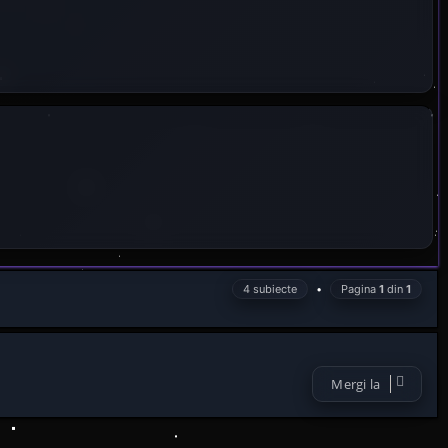
4 subiecte
•
Pagina
1
din
1
Mergi la