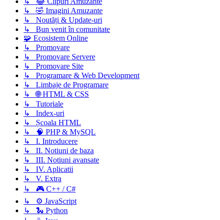
↳ 😂 Clipuri Amuzante
↳ 🤣 Imagini Amuzante
↳ Noutăți & Update-uri
↳ Bun venit în comunitate
🧩 Ecosistem Online
↳ Promovare
↳ Promovare Servere
↳ Promovare Site
↳ Programare & Web Development
↳ Limbaje de Programare
↳ 🌐 HTML & CSS
↳ Tutoriale
↳ Index-uri
↳ Școala HTML
↳ 🧠 PHP & MySQL
↳ I. Introducere
↳ II. Notiuni de baza
↳ III. Notiuni avansate
↳ IV. Aplicatii
↳ V. Extra
↳ 🎮 C++ / C#
↳ ⚙️ JavaScript
↳ 🐍 Python