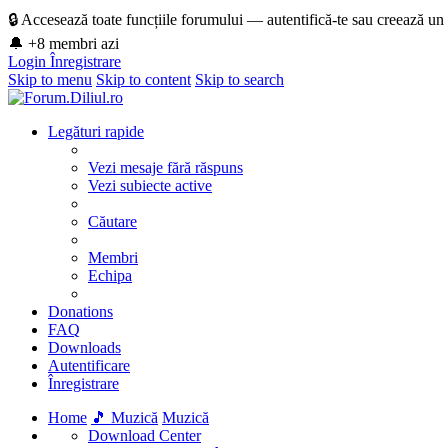
🔒 Accesează toate funcțiile forumului — autentifică-te sau creează un
🔔 +8 membri azi
Login
Înregistrare
Skip to menu
Skip to content
Skip to search
Legături rapide
Vezi mesaje fără răspuns
Vezi subiecte active
Căutare
Membri
Echipa
Donations
FAQ
Downloads
Autentificare
Înregistrare
Home
🎵 Muzică
Muzică
Download Center