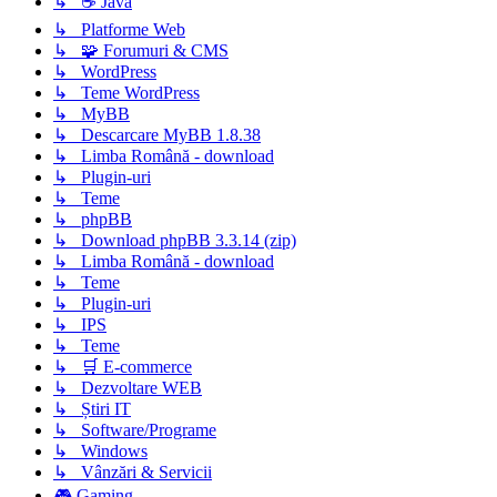
↳ ☕ Java
↳ Platforme Web
↳ 🧩 Forumuri & CMS
↳ WordPress
↳ Teme WordPress
↳ MyBB
↳ Descarcare MyBB 1.8.38
↳ Limba Română - download
↳ Plugin-uri
↳ Teme
↳ phpBB
↳ Download phpBB 3.3.14 (zip)
↳ Limba Română - download
↳ Teme
↳ Plugin-uri
↳ IPS
↳ Teme
↳ 🛒 E-commerce
↳ Dezvoltare WEB
↳ Știri IT
↳ Software/Programe
↳ Windows
↳ Vânzări & Servicii
🎮 Gaming