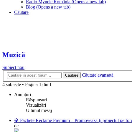
Radio Mynele România
(Opens a new tab)
Blog
(Opens a new tab)
Căutare
Muzică
Subiect nou
Căutare avansată
Căutare
4 subiecte
•
Pagina
1
din
1
Anunţuri
Răspunsuri
Vizualizări
Ultimul mesaj
💎 Pachete Reclame Premium – Promovează-ți proiectul pe foru
de