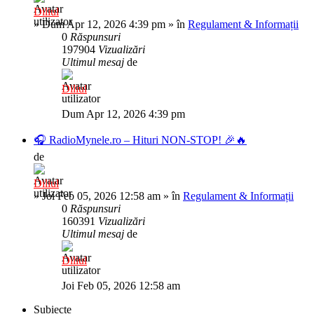
Diliul
»
Dum Apr 12, 2026 4:39 pm
» în
Regulament & Informații
0
Răspunsuri
197904
Vizualizări
Ultimul mesaj
de
Diliul
Dum Apr 12, 2026 4:39 pm
🎧 RadioMynele.ro – Hituri NON-STOP! 🎉🔥
de
Diliul
»
Joi Feb 05, 2026 12:58 am
» în
Regulament & Informații
0
Răspunsuri
160391
Vizualizări
Ultimul mesaj
de
Diliul
Joi Feb 05, 2026 12:58 am
Subiecte