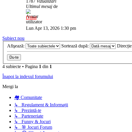
1787
Vizualizări
Ultimul mesaj
de
Diliul
Lun Apr 13, 2026 1:30 pm
Subiect nou
Afişează:
Sortează după:
Direcți
4 subiecte
•
Pagina
1
din
1
Înapoi la indexul forumului
Mergi la
🏘️ Comunitate
↳ Regulament & Informații
↳ Prezintă-te
↳ Parteneriate
↳ Funny & Jocuri
↳ 🎯 Jocuri Forum