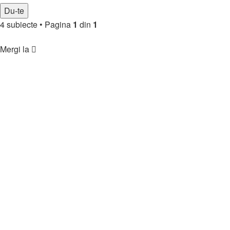
4 subiecte
•
Pagina
1
din
1
Înapoi la indexul forumului
Mergi la
🏘️ Comunitate
↳ Regulament & Informații
↳ Prezintă-te
↳ Parteneriate
↳ Funny & Jocuri
↳ 🎯 Jocuri Forum
↳ 😂 Clipuri Amuzante
↳ 🤣 Imagini Amuzante
↳ Noutăți & Update-uri
↳ Bun venit în comunitate
🧩 Ecosistem Online
↳ Promovare
↳ Promovare Servere
↳ Promovare Site