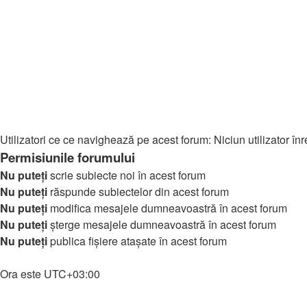
↳ Masini
↳ Știri Gaming
↳ Întrebări & Ajutor
↳ Download Gaming
🎵 Muzică
↳ Muzică
↳ Download Muzică
Cine este conectat
Utilizatori ce ce navighează pe acest forum: Niciun utilizator înreg
Permisiunile forumului
Nu puteţi
scrie subiecte noi în acest forum
Nu puteţi
răspunde subiectelor din acest forum
Nu puteţi
modifica mesajele dumneavoastră în acest forum
Nu puteţi
şterge mesajele dumneavoastră în acest forum
Nu puteţi
publica fişiere ataşate în acest forum
Home
Ora este
UTC+03:00
Şterge cookie-urile
Membri