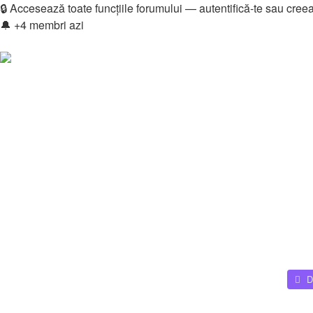
🔒 Accesează toate funcțiile forumului — autentifică-te sau cree
🔔 +4 membri azi
Login
Înregistrare
Legături rapide
Vezi mesaje fără răspuns
Vezi subiecte active
Căutare
Membri
Echipa
Donations
FAQ
Downloads
Autentificare
Înregistrare
Home
🎵 Muzică
Muzică
D
Căutare