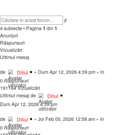
Muzică
Subiect nou
Căutare
Căutare
avansată
4 subiecte
•
Pagina
1
din
1
Anunţuri
Răspunsuri
Vizualizări
Ultimul mesaj
💎 Pachete Reclame Premium – Promovează-ți proiectul pe forum
de
»
Dum Apr 12, 2026 4:39 pm
» în
Regulament & 
Diliul
0
Răspunsuri
191164
Vizualizări
Ultimul mesaj
de
Diliul
Dum Apr 12, 2026 4:39 pm
🎧 RadioMynele.ro – Hituri NON-STOP! 🎉🔥
de
»
Joi Feb 05, 2026 12:58 am
» în
Regulament & 
Diliul
0
Răspunsuri
158156
Vizualizări