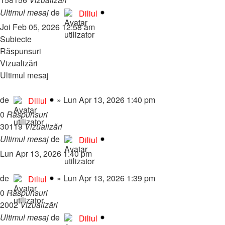
Ultimul mesaj
de
Diliul
Joi Feb 05, 2026 12:58 am
Subiecte
Răspunsuri
Vizualizări
Ultimul mesaj
Adrian Minune - Mandra floare trandafir
de
»
Lun Apr 13, 2026 1:40 pm
Diliul
0
Răspunsuri
30119
Vizualizări
Ultimul mesaj
de
Diliul
Lun Apr 13, 2026 1:40 pm
Adrian Minune Jumatate tu - jumatate eu
de
»
Lun Apr 13, 2026 1:39 pm
Diliul
0
Răspunsuri
2002
Vizualizări
Ultimul mesaj
de
Diliul