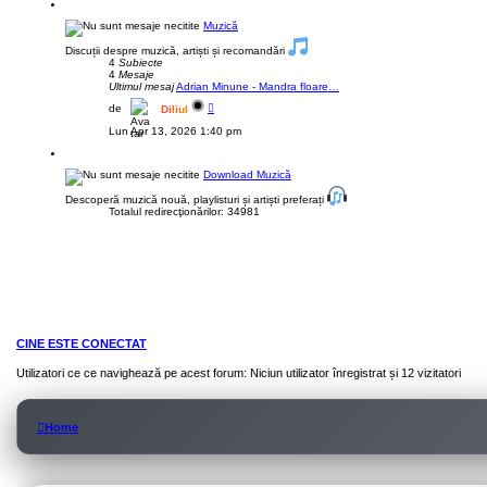
Muzică
Discuții despre muzică, artiști și recomandări
4
Subiecte
4
Mesaje
Ultimul mesaj
Adrian Minune - Mandra floare…
V
de
Diliul
e
z
Lun Apr 13, 2026 1:40 pm
i
u
l
t
Download Muzică
i
m
Descoperă muzică nouă, playlisturi și artiști preferați
u
Totalul redirecţionărilor: 34981
l
m
e
s
a
j
CINE ESTE CONECTAT
Utilizatori ce ce navighează pe acest forum: Niciun utilizator înregistrat și 12 vizitatori
Home