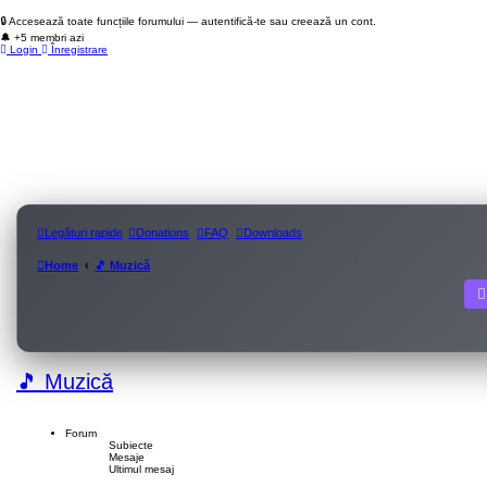
🔒 Accesează toate funcțiile forumului — autentifică-te sau creează un cont.
🔔 +5 membri azi
Login
Înregistrare
Legături rapide
Donations
FAQ
Downloads
Home
🎵 Muzică
🎵 Muzică
Forum
Subiecte
Mesaje
Ultimul mesaj