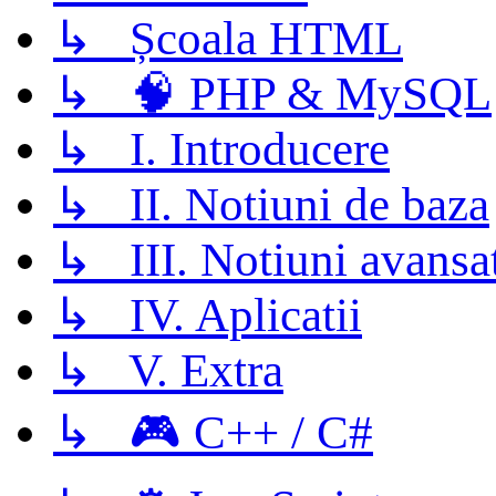
↳ Școala HTML
↳ 🧠 PHP & MySQL
↳ I. Introducere
↳ II. Notiuni de baza
↳ III. Notiuni avansa
↳ IV. Aplicatii
↳ V. Extra
↳ 🎮 C++ / C#