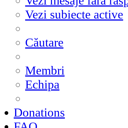
Vezi mesaje fără răs
Vezi subiecte active
Căutare
Membri
Echipa
Donations
FAQ