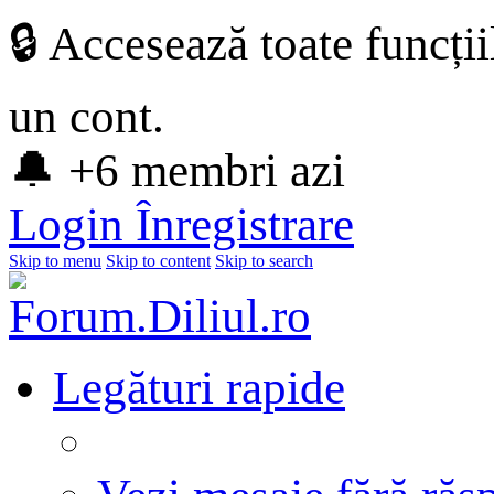
🔒 Accesează toate funcți
un cont.
🔔 +6 membri azi
Login
Înregistrare
Skip to menu
Skip to content
Skip to search
Legături rapide