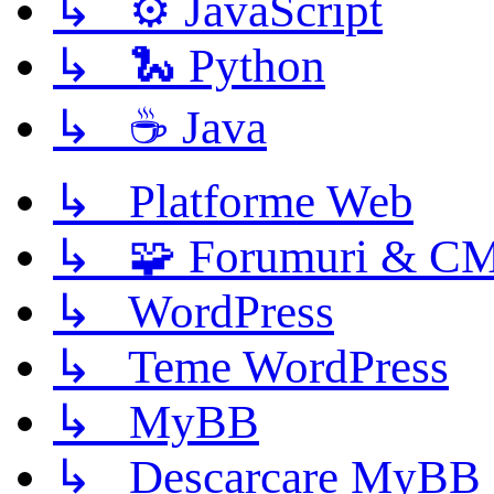
↳ ⚙️ JavaScript
↳ 🐍 Python
↳ ☕ Java
↳ Platforme Web
↳ 🧩 Forumuri & C
↳ WordPress
↳ Teme WordPress
↳ MyBB
↳ Descarcare MyBB 