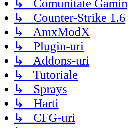
↳ Comunitate Gamin
↳ Counter-Strike 1.6
↳ AmxModX
↳ Plugin-uri
↳ Addons-uri
↳ Tutoriale
↳ Sprays
↳ Harti
↳ CFG-uri