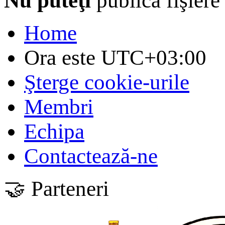
Nu puteţi
publica fişiere
Home
Ora este
UTC+03:00
Şterge cookie-urile
Membri
Echipa
Contactează-ne
🤝 Parteneri