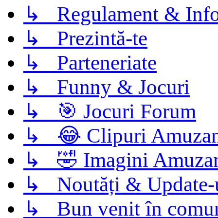
↳ Regulament & Info
↳ Prezintă-te
↳ Parteneriate
↳ Funny & Jocuri
↳ 🎯 Jocuri Forum
↳ 😂 Clipuri Amuzan
↳ 🤣 Imagini Amuza
↳ Noutăți & Update-
↳ Bun venit în comun