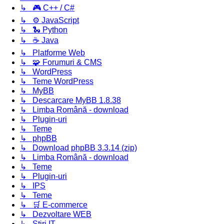
↳ 🎮 C++ / C#
↳ ⚙️ JavaScript
↳ 🐍 Python
↳ ☕ Java
↳ Platforme Web
↳ 🧩 Forumuri & CMS
↳ WordPress
↳ Teme WordPress
↳ MyBB
↳ Descarcare MyBB 1.8.38
↳ Limba Română - download
↳ Plugin-uri
↳ Teme
↳ phpBB
↳ Download phpBB 3.3.14 (zip)
↳ Limba Română - download
↳ Teme
↳ Plugin-uri
↳ IPS
↳ Teme
↳ 🛒 E-commerce
↳ Dezvoltare WEB
↳ Știri IT