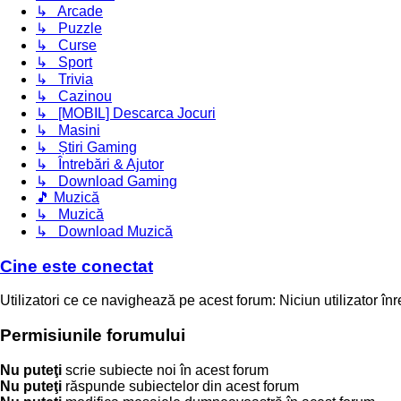
↳ Arcade
↳ Puzzle
↳ Curse
↳ Sport
↳ Trivia
↳ Cazinou
↳ [MOBIL] Descarca Jocuri
↳ Masini
↳ Știri Gaming
↳ Întrebări & Ajutor
↳ Download Gaming
🎵 Muzică
↳ Muzică
↳ Download Muzică
Cine este conectat
Utilizatori ce ce navighează pe acest forum: Niciun utilizator înreg
Permisiunile forumului
Nu puteţi
scrie subiecte noi în acest forum
Nu puteţi
răspunde subiectelor din acest forum