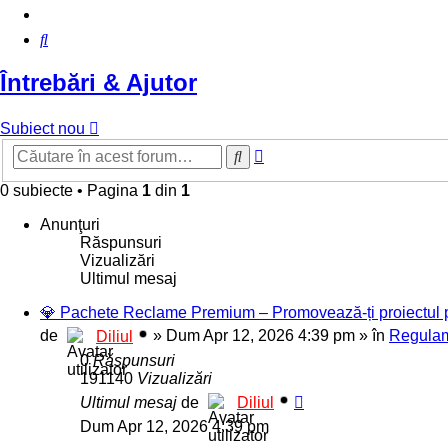
Căutare
Întrebări & Ajutor
Subiect nou
Căutare
Căutare
avansată
0 subiecte
•
Pagina
1
din
1
Anunţuri
Răspunsuri
Vizualizări
Ultimul mesaj
💎 Pachete Reclame Premium – Promovează-ți proiectul pe 
de
»
Dum Apr 12, 2026 4:39 pm
» în
Regulam
Diliul
0
Răspunsuri
191140
Vizualizări
Ultimul mesaj
de
Diliul
Dum Apr 12, 2026 4:39 pm