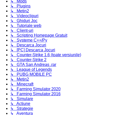
↳ Mods
↳ Plugins
↳ Metin2
↳ Videoclipuri
↳ Ghiduri Joc
↳ Tutoriale web
↳ Client-uri
↳ Scripting Homepage Gratuit
↳ Systeme C++/Py
↳ Descarca Jocuri
↳ [PC] Descarca Jocuri
↳ Counter-Strike 1.6 (toate versiunile)
↳ Counter-Strike 2
↳ GTA San Andreas .rar
↳ League of Legends
↳ PUBG MOBILE PC
↳ Metin2
↳ Minecraft
↳ Farming Simulator 2020
↳ Farming Simulator 2016
↳ Simulare
↳ Actiune
↳ Strategie
↳ Aventura