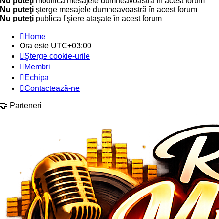
Nu puteţi
modifica mesajele dumneavoastră în acest forum
Nu puteţi
şterge mesajele dumneavoastră în acest forum
Nu puteţi
publica fişiere ataşate în acest forum
Home
Ora este
UTC+03:00
Şterge cookie-urile
Membri
Echipa
Contactează-ne
🤝 Parteneri