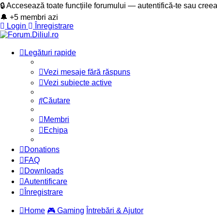
🔒 Accesează toate funcțiile forumului — autentifică-te sau cree
🔔 +5 membri azi
Login
Înregistrare
Legături rapide
Vezi mesaje fără răspuns
Vezi subiecte active
Căutare
Membri
Echipa
Donations
FAQ
Downloads
Autentificare
Înregistrare
Home
🎮 Gaming
Întrebări & Ajutor