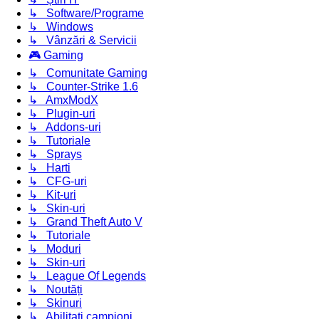
↳ Software/Programe
↳ Windows
↳ Vânzări & Servicii
🎮 Gaming
↳ Comunitate Gaming
↳ Counter-Strike 1.6
↳ AmxModX
↳ Plugin-uri
↳ Addons-uri
↳ Tutoriale
↳ Sprays
↳ Harti
↳ CFG-uri
↳ Kit-uri
↳ Skin-uri
↳ Grand Theft Auto V
↳ Tutoriale
↳ Moduri
↳ Skin-uri
↳ League Of Legends
↳ Noutăți
↳ Skinuri
↳ Abilitati campioni