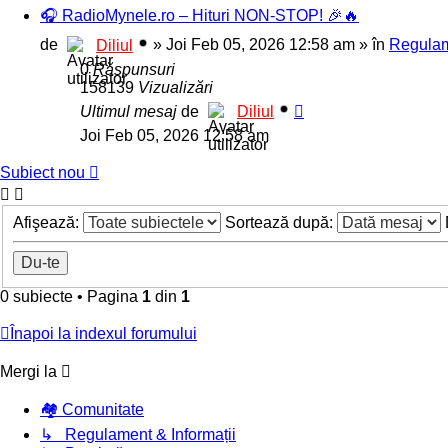
🎧 RadioMynele.ro – Hituri NON-STOP! 🎉🔥
de
»
Joi Feb 05, 2026 12:58 am
» în
Regulam
Diliul
0
Răspunsuri
158139
Vizualizări
Ultimul mesaj
de
Diliul
Joi Feb 05, 2026 12:58 am
Subiect nou
Afişează:
Sortează după:
0 subiecte
•
Pagina
1
din
1
Înapoi la indexul forumului
Mergi la
🏘️ Comunitate
↳ Regulament & Informații