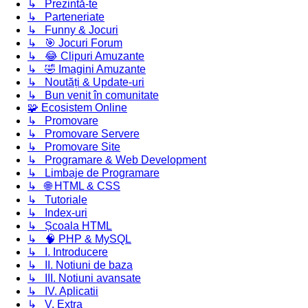
↳ Prezintă-te
↳ Parteneriate
↳ Funny & Jocuri
↳ 🎯 Jocuri Forum
↳ 😂 Clipuri Amuzante
↳ 🤣 Imagini Amuzante
↳ Noutăți & Update-uri
↳ Bun venit în comunitate
🧩 Ecosistem Online
↳ Promovare
↳ Promovare Servere
↳ Promovare Site
↳ Programare & Web Development
↳ Limbaje de Programare
↳ 🌐 HTML & CSS
↳ Tutoriale
↳ Index-uri
↳ Școala HTML
↳ 🧠 PHP & MySQL
↳ I. Introducere
↳ II. Notiuni de baza
↳ III. Notiuni avansate
↳ IV. Aplicatii
↳ V. Extra