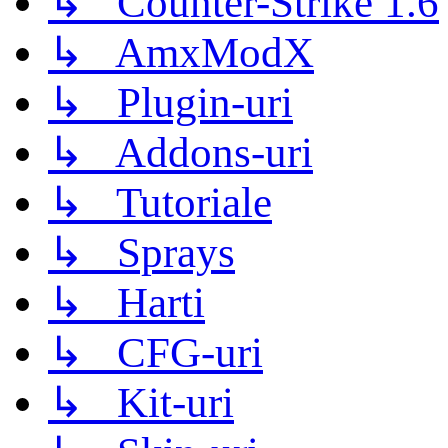
↳ Counter-Strike 1.6
↳ AmxModX
↳ Plugin-uri
↳ Addons-uri
↳ Tutoriale
↳ Sprays
↳ Harti
↳ CFG-uri
↳ Kit-uri