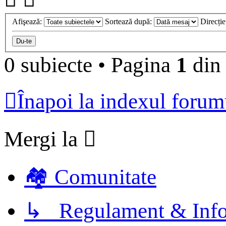
Afişează:
Sortează după:
Direcți
0 subiecte
•
Pagina
1
di
Înapoi la indexul forum
Mergi la
🏘️ Comunitate
↳ Regulament & Info