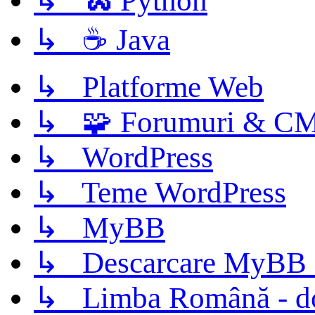
↳ 🐍 Python
↳ ☕ Java
↳ Platforme Web
↳ 🧩 Forumuri & C
↳ WordPress
↳ Teme WordPress
↳ MyBB
↳ Descarcare MyBB 
↳ Limba Română - d