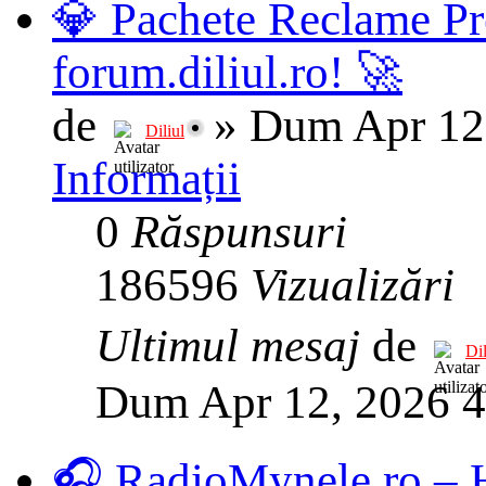
💎 Pachete Reclame Pr
forum.diliul.ro! 🚀
de
»
Dum Apr 12
Diliul
Informații
0
Răspunsuri
186596
Vizualizări
Ultimul mesaj
de
Dil
Dum Apr 12, 2026 
🎧 RadioMynele.ro –