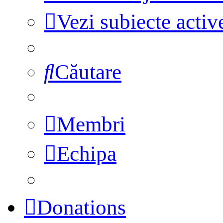
Vezi subiecte activ
Căutare
Membri
Echipa
Donations