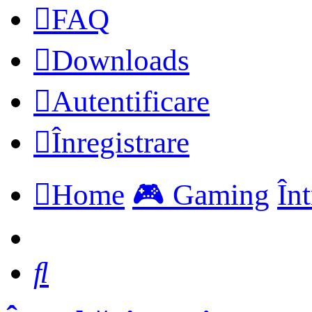
FAQ
Downloads
Autentificare
Înregistrare
Home
🎮 Gaming
În
Căutare