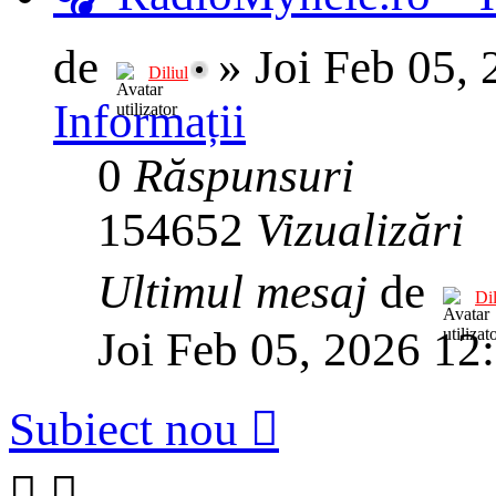
de
»
Joi Feb 05,
Diliul
Informații
0
Răspunsuri
154652
Vizualizări
Ultimul mesaj
de
Dil
Joi Feb 05, 2026 12
Subiect nou