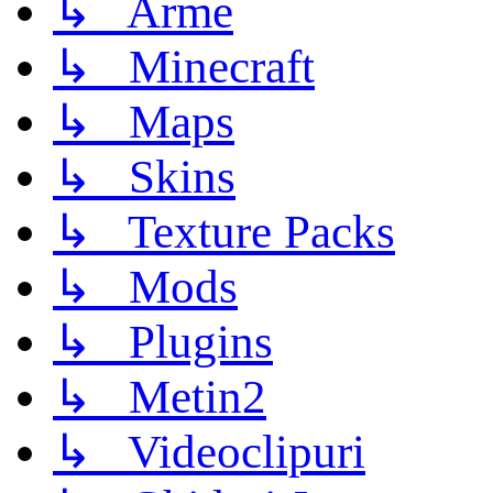
↳ Arme
↳ Minecraft
↳ Maps
↳ Skins
↳ Texture Packs
↳ Mods
↳ Plugins
↳ Metin2
↳ Videoclipuri