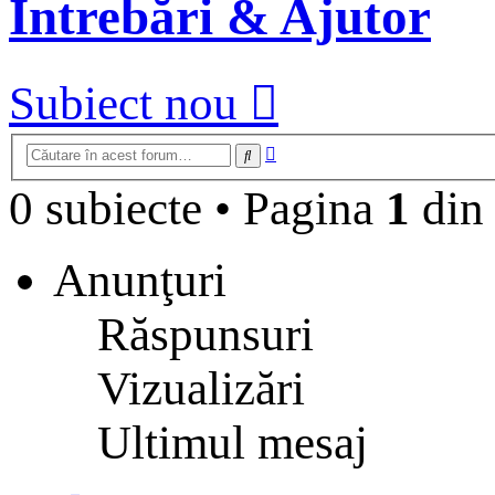
Întrebări & Ajutor
Subiect nou
Căutare
Căutare
avansată
0 subiecte
•
Pagina
1
di
Anunţuri
Răspunsuri
Vizualizări
Ultimul mesaj