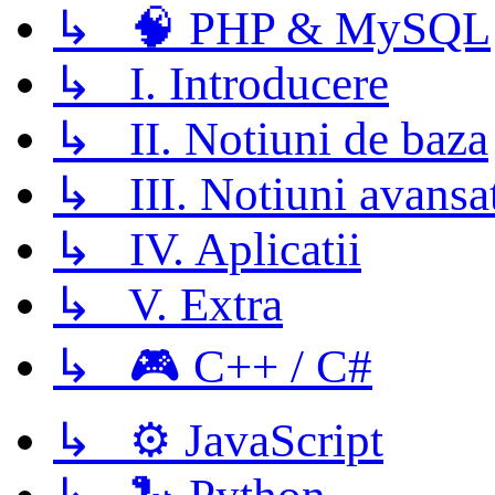
↳ 🧠 PHP & MySQL
↳ I. Introducere
↳ II. Notiuni de baza
↳ III. Notiuni avansa
↳ IV. Aplicatii
↳ V. Extra
↳ 🎮 C++ / C#
↳ ⚙️ JavaScript