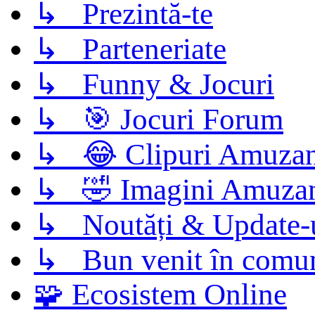
↳ Prezintă-te
↳ Parteneriate
↳ Funny & Jocuri
↳ 🎯 Jocuri Forum
↳ 😂 Clipuri Amuzan
↳ 🤣 Imagini Amuza
↳ Noutăți & Update-
↳ Bun venit în comun
🧩 Ecosistem Online