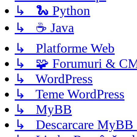
↳ 🐍 Python
↳ ☕ Java
↳ Platforme Web
↳ 🧩 Forumuri & C
↳ WordPress
↳ Teme WordPress
↳ MyBB
↳ Descarcare MyBB 