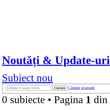
Noutăți & Update-uri
Subiect nou
Căutare avansată
Căutare
0 subiecte
•
Pagina
1
di