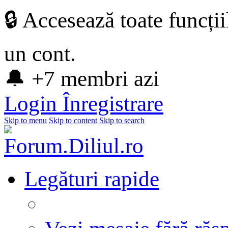
🔒 Accesează toate funcți
un cont.
🔔 +7 membri azi
Login
Înregistrare
Skip to menu
Skip to content
Skip to search
Legături rapide