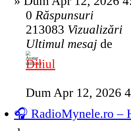
»
Dum Apr 12, 2026 4
0
Răspunsuri
213083
Vizualizări
Ultimul mesaj
de
Diliul
Dum Apr 12, 2026 
🎧 RadioMynele.ro –