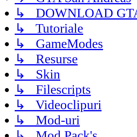
↳ DOWNLOAD GTA
↳ Tutoriale
↳ GameModes
↳ Resurse
↳ Skin
↳ Filescripts
↳ Videoclipuri
↳ Mod-uri
↳ Mod Pack's