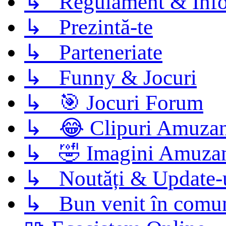
↳ Regulament & Info
↳ Prezintă-te
↳ Parteneriate
↳ Funny & Jocuri
↳ 🎯 Jocuri Forum
↳ 😂 Clipuri Amuzan
↳ 🤣 Imagini Amuza
↳ Noutăți & Update-
↳ Bun venit în comun