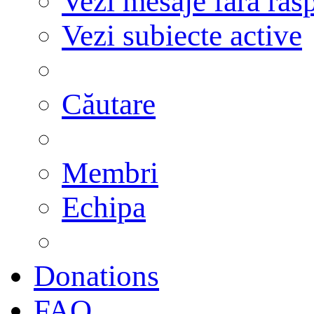
Vezi mesaje fără răs
Vezi subiecte active
Căutare
Membri
Echipa
Donations
FAQ