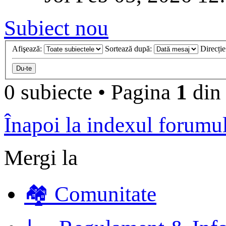
Subiect nou
Afişează:
Sortează după:
Direcți
0 subiecte
•
Pagina
1
di
Înapoi la indexul forumu
Mergi la
🏘️ Comunitate