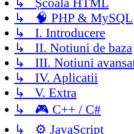
↳ Școala HTML
↳ 🧠 PHP & MySQL
↳ I. Introducere
↳ II. Notiuni de baza
↳ III. Notiuni avansa
↳ IV. Aplicatii
↳ V. Extra
↳ 🎮 C++ / C#
↳ ⚙️ JavaScript