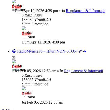
Diliul
»
Dum Apr 12, 2026 4:39 pm
» în
Regulament & Informații
0
Răspunsuri
188089
Vizualizări
Ultimul mesaj
de
Diliul
Dum Apr 12, 2026 4:39 pm
🎧 RadioMynele.ro – Hituri NON-STOP! 🎉🔥
de
Diliul
»
Joi Feb 05, 2026 12:58 am
» în
Regulament & Informații
0
Răspunsuri
156087
Vizualizări
Ultimul mesaj
de
Diliul
Joi Feb 05, 2026 12:58 am