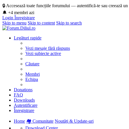
🔒 Accesează toate funcțiile forumului — autentifică-te sau creează un
🔔 +4 membri azi
Login
Înregistrare
Skip to menu
Skip to content
Skip to search
Legături rapide
Vezi mesaje fără răspuns
Vezi subiecte active
Căutare
Membri
Echipa
Donations
FAQ
Downloads
Autentificare
Înregistrare
Home
🏘️ Comunitate
Noutăți & Update-uri
Download Center