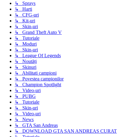
↳ Sprays
↳ Harti
↳ CFG-uri
↳ Kit-uri
↳ Skin-uri
↳ Grand Theft Auto V
↳ Tutoriale
↳ Moduri
↳ Skin-uri
↳ League Of Legends
↳ Noutăți
↳ Skinuri
↳ Abilitati campioni
↳ Povestea campionilor
↳ Champion Spotlight
↳ Video-uri
↳ PUBG
↳ Tutoriale
↳ Skin-uri
↳ Video-uri
↳ News
↳ GTA San Andreas
↳ DOWNLOAD GTA SAN ANDREAS CURAT
↳ Tutoriale