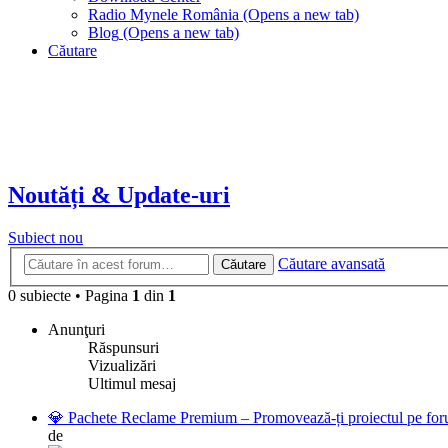
Radio Mynele România
(Opens a new tab)
Blog
(Opens a new tab)
Căutare
Noutăți & Update-uri
Subiect nou
Căutare avansată
Căutare
0 subiecte
•
Pagina
1
din
1
Anunţuri
Răspunsuri
Vizualizări
Ultimul mesaj
💎 Pachete Reclame Premium – Promovează-ți proiectul pe foru
de