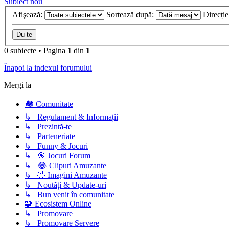
Subiect nou
Afişează:
Sortează după:
Direcți
0 subiecte
•
Pagina
1
din
1
Înapoi la indexul forumului
Mergi la
🏘️ Comunitate
↳ Regulament & Informații
↳ Prezintă-te
↳ Parteneriate
↳ Funny & Jocuri
↳ 🎯 Jocuri Forum
↳ 😂 Clipuri Amuzante
↳ 🤣 Imagini Amuzante
↳ Noutăți & Update-uri
↳ Bun venit în comunitate
🧩 Ecosistem Online
↳ Promovare
↳ Promovare Servere