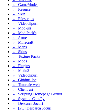
↳ GameModes
↳ Resurse
↳ Skin
↳ Filescripts
↳ Videoclipuri
↳ Mod-uri
↳ Mod Pack's
↳ Arme
↳ Minecraft
↳ Maps
↳ Skins
↳ Texture Packs
↳ Mods
↳ Plugins
↳ Metin2
↳ Videoclipuri
↳ Ghiduri Joc
↳ Tutoriale web
↳ Client-uri
↳ Scripting Homepage Gratuit
↳ Systeme C++/Py
↳ Descarca Jocuri
↳ [PC] Descarca Jocuri