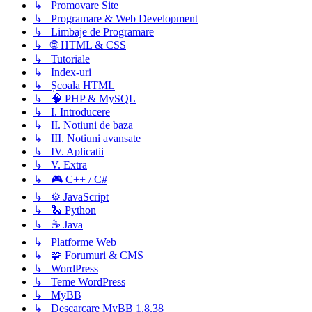
↳ Promovare Site
↳ Programare & Web Development
↳ Limbaje de Programare
↳ 🌐 HTML & CSS
↳ Tutoriale
↳ Index-uri
↳ Școala HTML
↳ 🧠 PHP & MySQL
↳ I. Introducere
↳ II. Notiuni de baza
↳ III. Notiuni avansate
↳ IV. Aplicatii
↳ V. Extra
↳ 🎮 C++ / C#
↳ ⚙️ JavaScript
↳ 🐍 Python
↳ ☕ Java
↳ Platforme Web
↳ 🧩 Forumuri & CMS
↳ WordPress
↳ Teme WordPress
↳ MyBB
↳ Descarcare MyBB 1.8.38