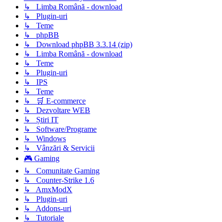
↳ Limba Română - download
↳ Plugin-uri
↳ Teme
↳ phpBB
↳ Download phpBB 3.3.14 (zip)
↳ Limba Română - download
↳ Teme
↳ Plugin-uri
↳ IPS
↳ Teme
↳ 🛒 E-commerce
↳ Dezvoltare WEB
↳ Știri IT
↳ Software/Programe
↳ Windows
↳ Vânzări & Servicii
🎮 Gaming
↳ Comunitate Gaming
↳ Counter-Strike 1.6
↳ AmxModX
↳ Plugin-uri
↳ Addons-uri
↳ Tutoriale