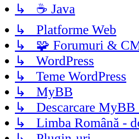
↳ ☕ Java
↳ Platforme Web
↳ 🧩 Forumuri & C
↳ WordPress
↳ Teme WordPress
↳ MyBB
↳ Descarcare MyBB 
↳ Limba Română - d
↳ Plugin-uri