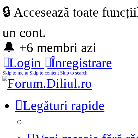
🔒 Accesează toate funcți
un cont.
🔔 +6 membri azi
Login
Înregistrare
Skip to menu
Skip to content
Skip to search
Legături rapide