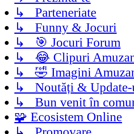
↳ Parteneriate
↳ Funny & Jocuri
↳ 🎯 Jocuri Forum
↳ 😂 Clipuri Amuzan
↳ 🤣 Imagini Amuza
↳ Noutăți & Update-
↳ Bun venit în comun
🧩 Ecosistem Online
↳ Promovare