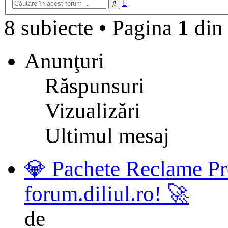
Căutare
Căutare
avansată
8 subiecte
•
Pagina
1
di
Anunţuri
Răspunsuri
Vizualizări
Ultimul mesaj
💎 Pachete Reclame Pr
forum.diliul.ro! 🚀
de