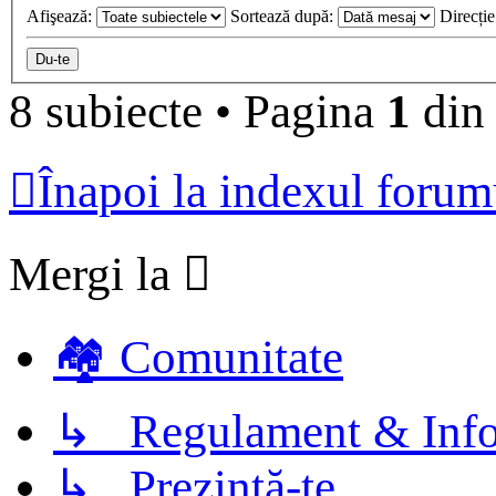
Afişează:
Sortează după:
Direcți
8 subiecte
•
Pagina
1
di
Înapoi la indexul forum
Mergi la
🏘️ Comunitate
↳ Regulament & Info
↳ Prezintă-te