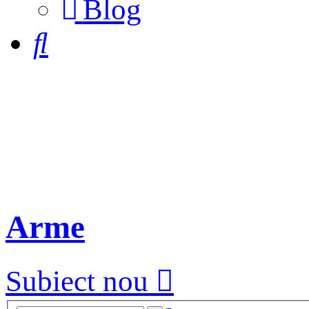
Blog
a
new
Căutare
tab)
Arme
Subiect nou