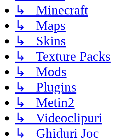
↳ Minecraft
↳ Maps
↳ Skins
↳ Texture Packs
↳ Mods
↳ Plugins
↳ Metin2
↳ Videoclipuri
↳ Ghiduri Joc