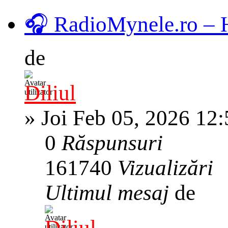
🎧 RadioMynele.ro –
de
Diliul
»
Joi Feb 05, 2026 12
0
Răspunsuri
161740
Vizualizări
Ultimul mesaj
de
Diliul