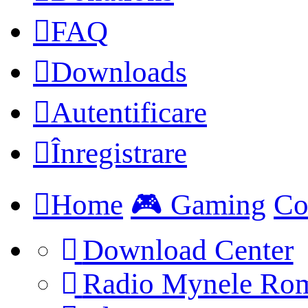
FAQ
Downloads
Autentificare
Înregistrare
Home
🎮 Gaming
Co
Download Center
Radio Mynele Ro
(Opens