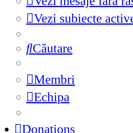
Vezi mesaje fără r
Vezi subiecte activ
Căutare
Membri
Echipa
Donations