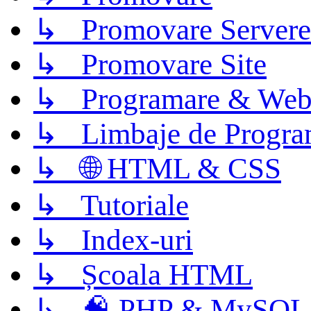
↳ Promovare Servere
↳ Promovare Site
↳ Programare & Web
↳ Limbaje de Progra
↳ 🌐 HTML & CSS
↳ Tutoriale
↳ Index-uri
↳ Școala HTML
↳ 🧠 PHP & MySQL