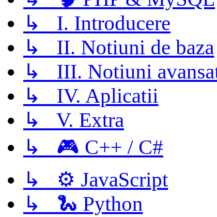
↳ I. Introducere
↳ II. Notiuni de baza
↳ III. Notiuni avansa
↳ IV. Aplicatii
↳ V. Extra
↳ 🎮 C++ / C#
↳ ⚙️ JavaScript
↳ 🐍 Python