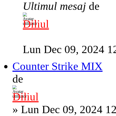
Ultimul mesaj
de
Diliul
Lun Dec 09, 2024 1
Counter Strike MIX
de
Diliul
»
Lun Dec 09, 2024 1