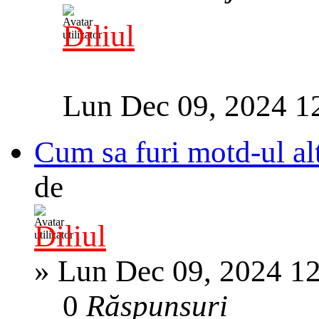
Diliul
Lun Dec 09, 2024 1
Cum sa furi motd-ul al
de
Diliul
»
Lun Dec 09, 2024 1
0
Răspunsuri