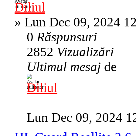
Diliul
»
Lun Dec 09, 2024 1
0
Răspunsuri
2852
Vizualizări
Ultimul mesaj
de
Diliul
Lun Dec 09, 2024 1