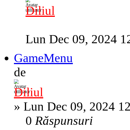
Diliul
Lun Dec 09, 2024 1
GameMenu
de
Diliul
»
Lun Dec 09, 2024 1
0
Răspunsuri