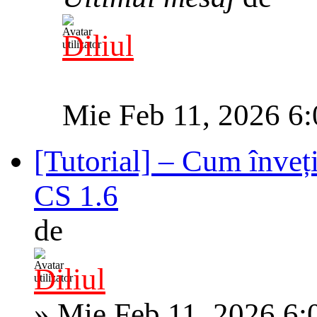
Diliul
Mie Feb 11, 2026 6
[Tutorial] – Cum înveți 
CS 1.6
de
Diliul
»
Mie Feb 11, 2026 6: