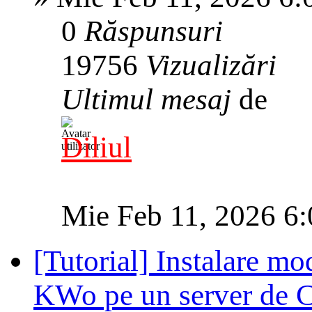
0
Răspunsuri
19756
Vizualizări
Ultimul mesaj
de
Diliul
Mie Feb 11, 2026 6
[Tutorial] Instalare
KWo pe un server de 