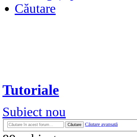
Căutare
Tutoriale
Subiect nou
Căutare avansată
Căutare