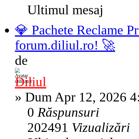
Ultimul mesaj
💎 Pachete Reclame Pr
forum.diliul.ro! 🚀
de
Diliul
»
Dum Apr 12, 2026 4
0
Răspunsuri
202491
Vizualizări