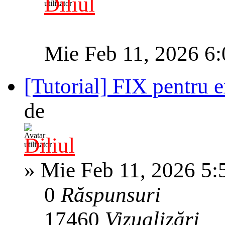
Diliul
Mie Feb 11, 2026 6
[Tutorial] FIX pentru 
de
Diliul
»
Mie Feb 11, 2026 5:
0
Răspunsuri
17460
Vizualizări