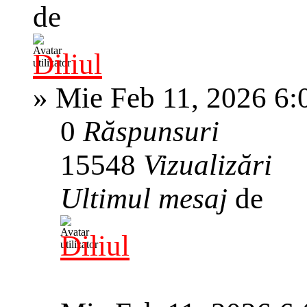
de
Diliul
»
Mie Feb 11, 2026 6:
0
Răspunsuri
15548
Vizualizări
Ultimul mesaj
de
Diliul