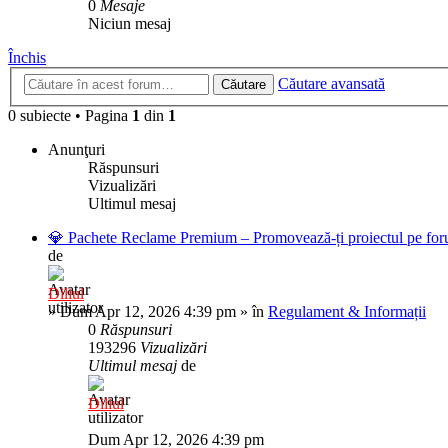
0
Mesaje
Niciun mesaj
Închis
Căutare avansată
Căutare
0 subiecte
•
Pagina
1
din
1
Anunţuri
Răspunsuri
Vizualizări
Ultimul mesaj
💎 Pachete Reclame Premium – Promovează-ți proiectul pe foru
de
Diliul
»
Dum Apr 12, 2026 4:39 pm
» în
Regulament & Informații
0
Răspunsuri
193296
Vizualizări
Ultimul mesaj
de
Diliul
Dum Apr 12, 2026 4:39 pm