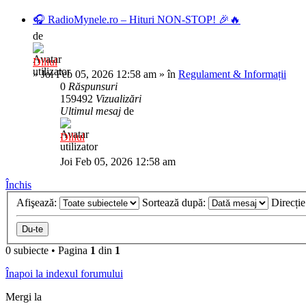
🎧 RadioMynele.ro – Hituri NON-STOP! 🎉🔥
de
Diliul
»
Joi Feb 05, 2026 12:58 am
» în
Regulament & Informații
0
Răspunsuri
159492
Vizualizări
Ultimul mesaj
de
Diliul
Joi Feb 05, 2026 12:58 am
Închis
Afişează:
Sortează după:
Direcți
0 subiecte
•
Pagina
1
din
1
Înapoi la indexul forumului
Mergi la