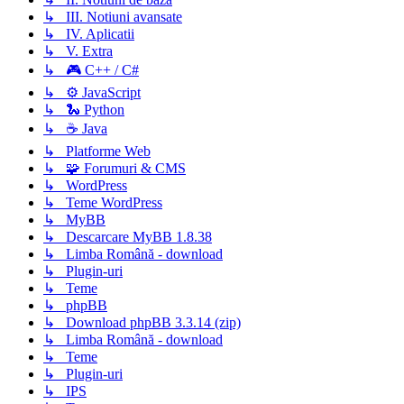
↳ III. Notiuni avansate
↳ IV. Aplicatii
↳ V. Extra
↳ 🎮 C++ / C#
↳ ⚙️ JavaScript
↳ 🐍 Python
↳ ☕ Java
↳ Platforme Web
↳ 🧩 Forumuri & CMS
↳ WordPress
↳ Teme WordPress
↳ MyBB
↳ Descarcare MyBB 1.8.38
↳ Limba Română - download
↳ Plugin-uri
↳ Teme
↳ phpBB
↳ Download phpBB 3.3.14 (zip)
↳ Limba Română - download
↳ Teme
↳ Plugin-uri
↳ IPS