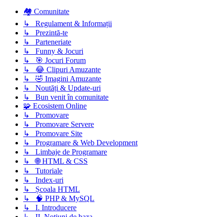
🏘️ Comunitate
↳ Regulament & Informații
↳ Prezintă-te
↳ Parteneriate
↳ Funny & Jocuri
↳ 🎯 Jocuri Forum
↳ 😂 Clipuri Amuzante
↳ 🤣 Imagini Amuzante
↳ Noutăți & Update-uri
↳ Bun venit în comunitate
🧩 Ecosistem Online
↳ Promovare
↳ Promovare Servere
↳ Promovare Site
↳ Programare & Web Development
↳ Limbaje de Programare
↳ 🌐 HTML & CSS
↳ Tutoriale
↳ Index-uri
↳ Școala HTML
↳ 🧠 PHP & MySQL
↳ I. Introducere
↳ II. Notiuni de baza