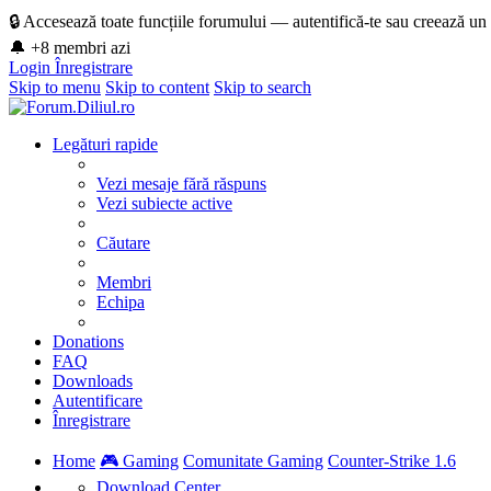
🔒 Accesează toate funcțiile forumului — autentifică-te sau creează un
🔔 +8 membri azi
Login
Înregistrare
Skip to menu
Skip to content
Skip to search
Legături rapide
Vezi mesaje fără răspuns
Vezi subiecte active
Căutare
Membri
Echipa
Donations
FAQ
Downloads
Autentificare
Înregistrare
Home
🎮 Gaming
Comunitate Gaming
Counter-Strike 1.6
Download Center