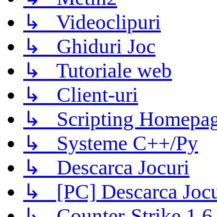
↳ Videoclipuri
↳ Ghiduri Joc
↳ Tutoriale web
↳ Client-uri
↳ Scripting Homepage
↳ Systeme C++/Py
↳ Descarca Jocuri
↳ [PC] Descarca Jocu
↳ Counter-Strike 1.6 (