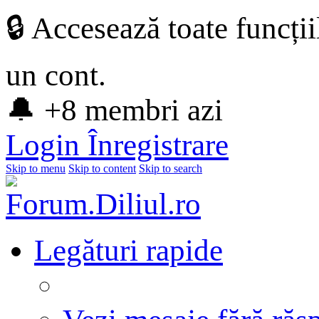
🔒 Accesează toate funcți
un cont.
🔔 +8 membri azi
Login
Înregistrare
Skip to menu
Skip to content
Skip to search
Legături rapide