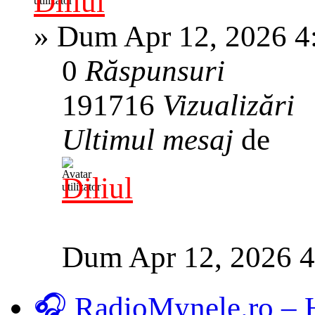
Diliul
»
Dum Apr 12, 2026 4
0
Răspunsuri
191716
Vizualizări
Ultimul mesaj
de
Diliul
Dum Apr 12, 2026 
🎧 RadioMynele.ro –