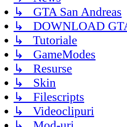
↳ GTA San Andreas
↳ DOWNLOAD GTA
↳ Tutoriale
↳ GameModes
↳ Resurse
↳ Skin
↳ Filescripts
↳ Videoclipuri
↳ Mod-uri