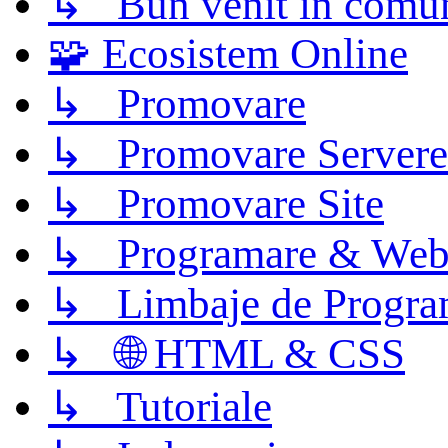
↳ Bun venit în comun
🧩 Ecosistem Online
↳ Promovare
↳ Promovare Servere
↳ Promovare Site
↳ Programare & Web
↳ Limbaje de Progra
↳ 🌐 HTML & CSS
↳ Tutoriale