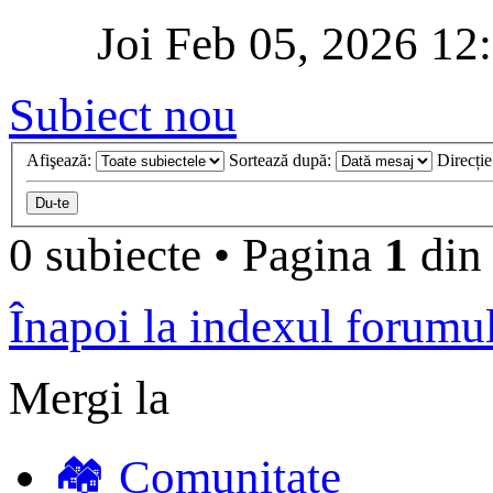
Joi Feb 05, 2026 12
Subiect nou
Afişează:
Sortează după:
Direcți
0 subiecte
•
Pagina
1
di
Înapoi la indexul forumu
Mergi la
🏘️ Comunitate