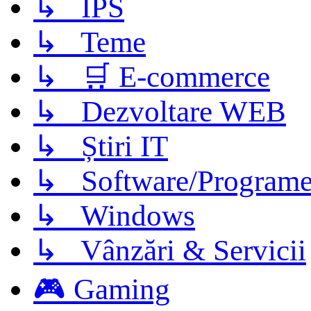
↳ IPS
↳ Teme
↳ 🛒 E-commerce
↳ Dezvoltare WEB
↳ Știri IT
↳ Software/Program
↳ Windows
↳ Vânzări & Servicii
🎮 Gaming