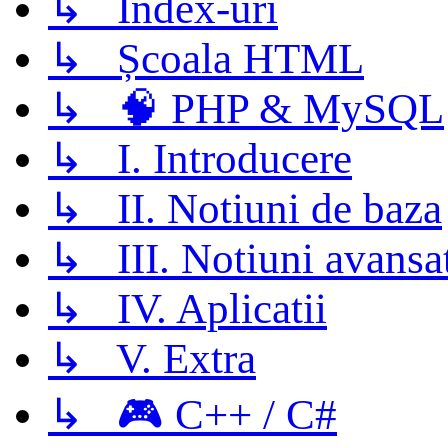
↳ Index-uri
↳ Școala HTML
↳ 🧠 PHP & MySQL
↳ I. Introducere
↳ II. Notiuni de baza
↳ III. Notiuni avansa
↳ IV. Aplicatii
↳ V. Extra
↳ 🎮 C++ / C#