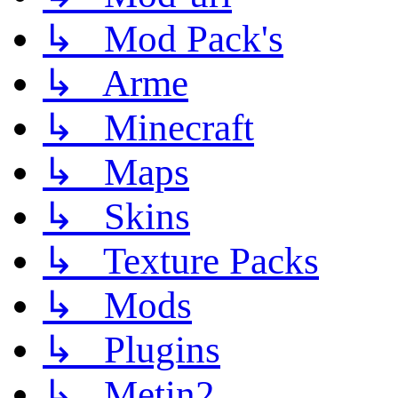
↳ Mod Pack's
↳ Arme
↳ Minecraft
↳ Maps
↳ Skins
↳ Texture Packs
↳ Mods
↳ Plugins
↳ Metin2