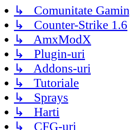
↳ Comunitate Gamin
↳ Counter-Strike 1.6
↳ AmxModX
↳ Plugin-uri
↳ Addons-uri
↳ Tutoriale
↳ Sprays
↳ Harti
↳ CFG-uri