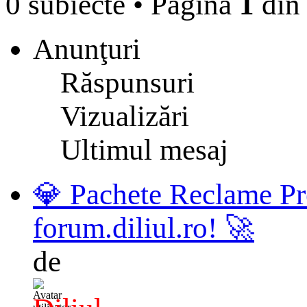
0 subiecte
•
Pagina
1
di
Anunţuri
Răspunsuri
Vizualizări
Ultimul mesaj
💎 Pachete Reclame Pr
forum.diliul.ro! 🚀
de