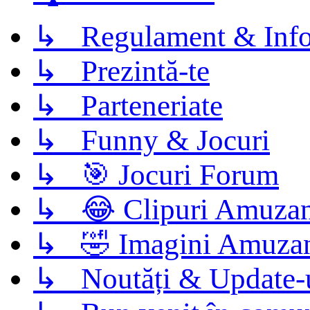
↳ Regulament & Info
↳ Prezintă-te
↳ Parteneriate
↳ Funny & Jocuri
↳ 🎯 Jocuri Forum
↳ 😂 Clipuri Amuzan
↳ 🤣 Imagini Amuza
↳ Noutăți & Update-