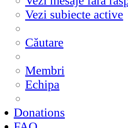
Vezi mesaje fără răs
Vezi subiecte active
Căutare
Membri
Echipa
Donations
FAQ