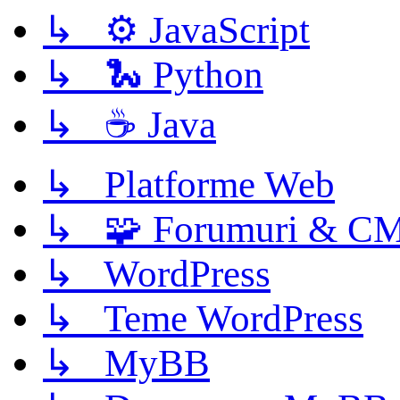
↳ ⚙️ JavaScript
↳ 🐍 Python
↳ ☕ Java
↳ Platforme Web
↳ 🧩 Forumuri & C
↳ WordPress
↳ Teme WordPress
↳ MyBB