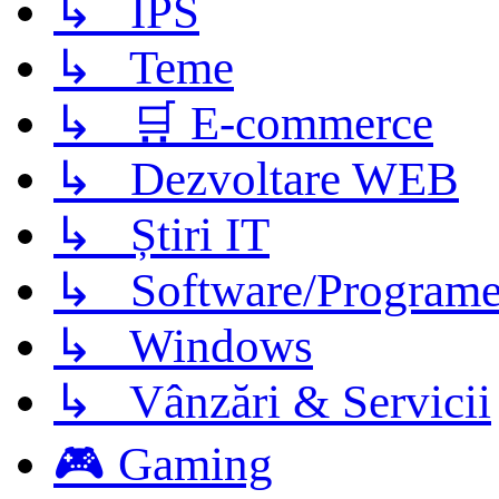
↳ IPS
↳ Teme
↳ 🛒 E-commerce
↳ Dezvoltare WEB
↳ Știri IT
↳ Software/Program
↳ Windows
↳ Vânzări & Servicii
🎮 Gaming