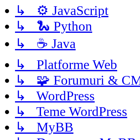
↳ ⚙️ JavaScript
↳ 🐍 Python
↳ ☕ Java
↳ Platforme Web
↳ 🧩 Forumuri & C
↳ WordPress
↳ Teme WordPress
↳ MyBB