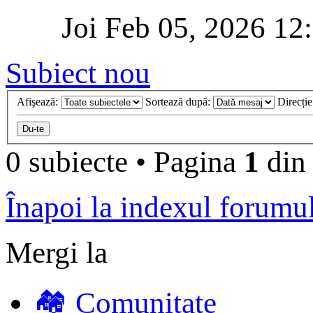
Joi Feb 05, 2026 12
Subiect nou
Afişează:
Sortează după:
Direcți
0 subiecte
•
Pagina
1
di
Înapoi la indexul forumu
Mergi la
🏘️ Comunitate