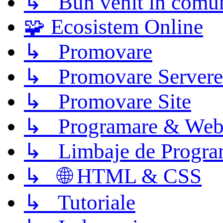
↳ Bun venit în comun
🧩 Ecosistem Online
↳ Promovare
↳ Promovare Servere
↳ Promovare Site
↳ Programare & Web
↳ Limbaje de Progra
↳ 🌐 HTML & CSS
↳ Tutoriale