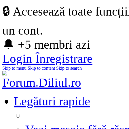
🔒 Accesează toate funcți
un cont.
🔔 +5 membri azi
Login
Înregistrare
Skip to menu
Skip to content
Skip to search
Legături rapide