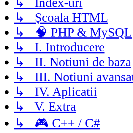
↳ Index-uri
↳ Școala HTML
↳ 🧠 PHP & MySQL
↳ I. Introducere
↳ II. Notiuni de baza
↳ III. Notiuni avansa
↳ IV. Aplicatii
↳ V. Extra
↳ 🎮 C++ / C#