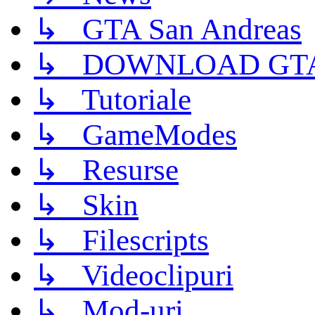
↳ GTA San Andreas
↳ DOWNLOAD GTA
↳ Tutoriale
↳ GameModes
↳ Resurse
↳ Skin
↳ Filescripts
↳ Videoclipuri
↳ Mod-uri