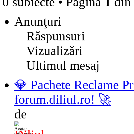
0 subiecte
•
Pagina
1
di
Anunţuri
Răspunsuri
Vizualizări
Ultimul mesaj
💎 Pachete Reclame Pr
forum.diliul.ro! 🚀
de