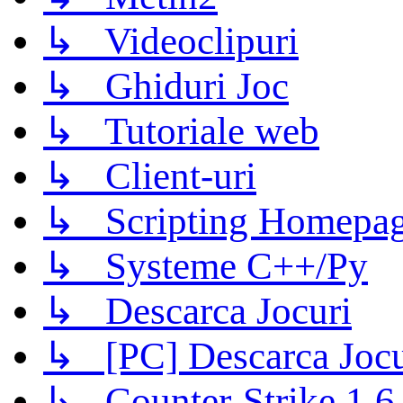
↳ Videoclipuri
↳ Ghiduri Joc
↳ Tutoriale web
↳ Client-uri
↳ Scripting Homepage
↳ Systeme C++/Py
↳ Descarca Jocuri
↳ [PC] Descarca Jocu
↳ Counter-Strike 1.6 (