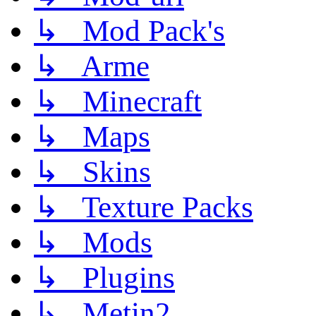
↳ Mod Pack's
↳ Arme
↳ Minecraft
↳ Maps
↳ Skins
↳ Texture Packs
↳ Mods
↳ Plugins
↳ Metin2