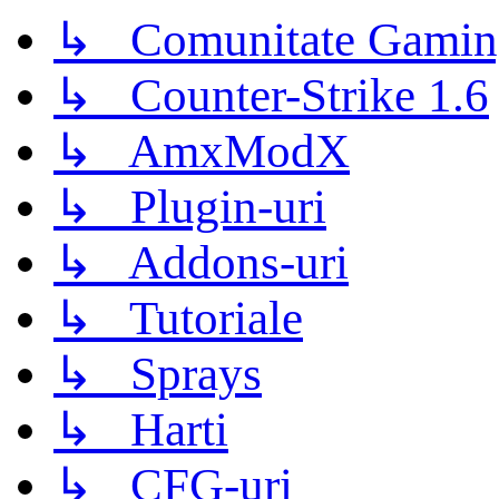
↳ Comunitate Gamin
↳ Counter-Strike 1.6
↳ AmxModX
↳ Plugin-uri
↳ Addons-uri
↳ Tutoriale
↳ Sprays
↳ Harti
↳ CFG-uri