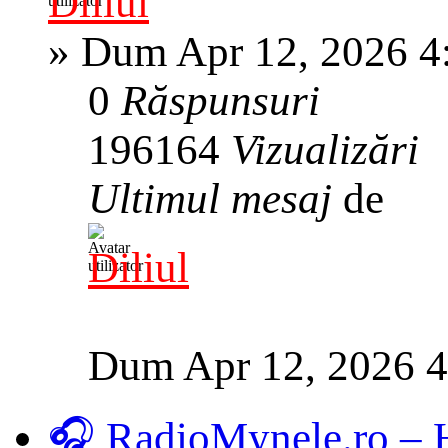
Diliul
»
Dum Apr 12, 2026 4
0
Răspunsuri
196164
Vizualizări
Ultimul mesaj
de
Diliul
Dum Apr 12, 2026 
🎧 RadioMynele.ro –