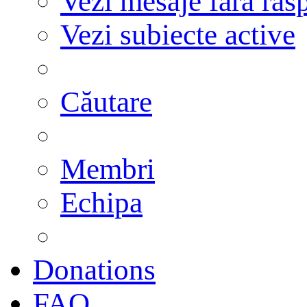
Vezi mesaje fără răs
Vezi subiecte active
Căutare
Membri
Echipa
Donations
FAQ