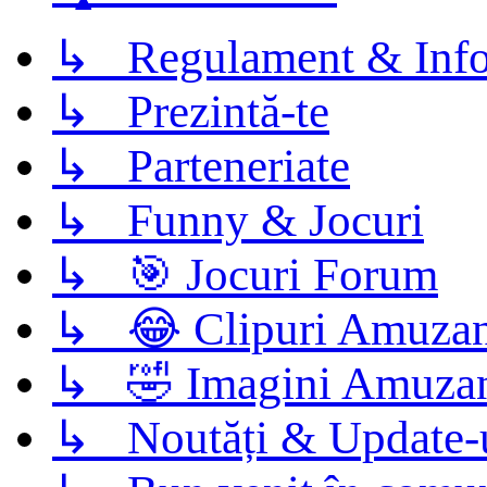
↳ Regulament & Info
↳ Prezintă-te
↳ Parteneriate
↳ Funny & Jocuri
↳ 🎯 Jocuri Forum
↳ 😂 Clipuri Amuzan
↳ 🤣 Imagini Amuza
↳ Noutăți & Update-