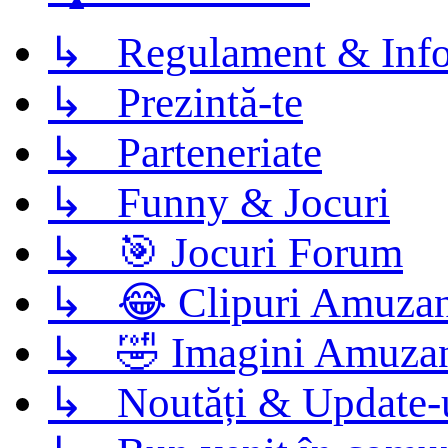
↳ Regulament & Info
↳ Prezintă-te
↳ Parteneriate
↳ Funny & Jocuri
↳ 🎯 Jocuri Forum
↳ 😂 Clipuri Amuzan
↳ 🤣 Imagini Amuza
↳ Noutăți & Update-