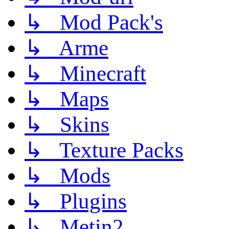
↳ Mod Pack's
↳ Arme
↳ Minecraft
↳ Maps
↳ Skins
↳ Texture Packs
↳ Mods
↳ Plugins
↳ Metin2