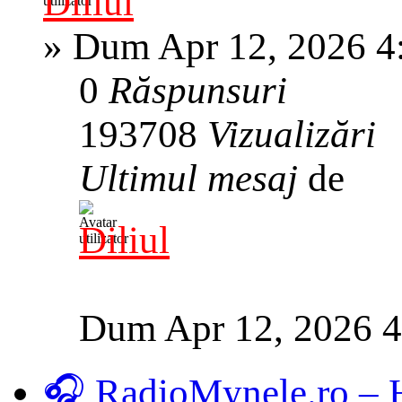
Diliul
»
Dum Apr 12, 2026 4
0
Răspunsuri
193708
Vizualizări
Ultimul mesaj
de
Diliul
Dum Apr 12, 2026 
🎧 RadioMynele.ro –