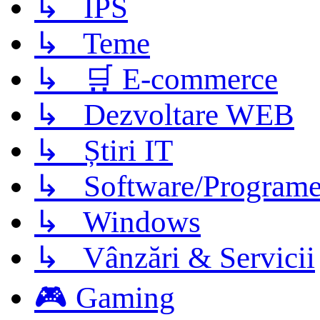
↳ IPS
↳ Teme
↳ 🛒 E-commerce
↳ Dezvoltare WEB
↳ Știri IT
↳ Software/Program
↳ Windows
↳ Vânzări & Servicii
🎮 Gaming