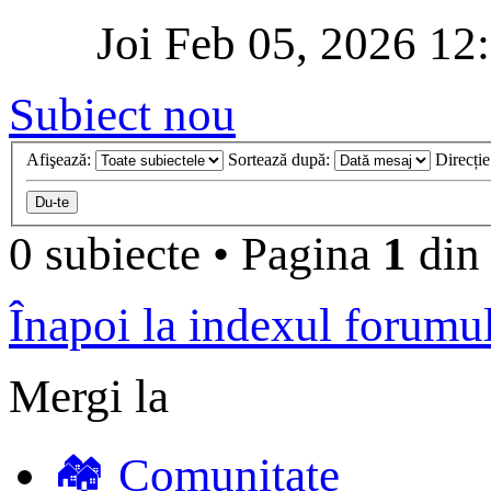
Joi Feb 05, 2026 12
Subiect nou
Afişează:
Sortează după:
Direcți
0 subiecte
•
Pagina
1
di
Înapoi la indexul forumu
Mergi la
🏘️ Comunitate