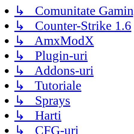
↳ Comunitate Gamin
↳ Counter-Strike 1.6
↳ AmxModX
↳ Plugin-uri
↳ Addons-uri
↳ Tutoriale
↳ Sprays
↳ Harti
↳ CFG-uri