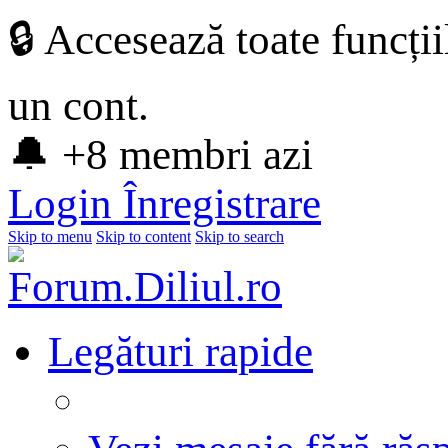
🔒 Accesează toate funcți
un cont.
🔔 +8 membri azi
Login
Înregistrare
Skip to menu
Skip to content
Skip to search
Legături rapide