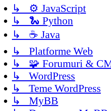
↳ ⚙️ JavaScript
↳ 🐍 Python
↳ ☕ Java
↳ Platforme Web
↳ 🧩 Forumuri & C
↳ WordPress
↳ Teme WordPress
↳ MyBB