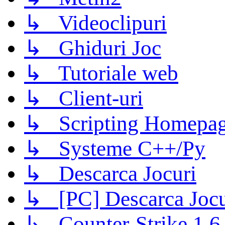
↳ Videoclipuri
↳ Ghiduri Joc
↳ Tutoriale web
↳ Client-uri
↳ Scripting Homepage
↳ Systeme C++/Py
↳ Descarca Jocuri
↳ [PC] Descarca Jocu
↳ Counter-Strike 1.6 (