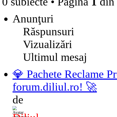
0 subiecte
•
Pagina
1
di
Anunţuri
Răspunsuri
Vizualizări
Ultimul mesaj
💎 Pachete Reclame Pr
forum.diliul.ro! 🚀
de