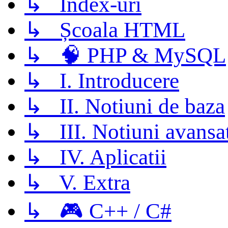
↳ Index-uri
↳ Școala HTML
↳ 🧠 PHP & MySQL
↳ I. Introducere
↳ II. Notiuni de baza
↳ III. Notiuni avansa
↳ IV. Aplicatii
↳ V. Extra
↳ 🎮 C++ / C#