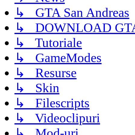
↳ GTA San Andreas
↳ DOWNLOAD GTA
↳ Tutoriale
↳ GameModes
↳ Resurse
↳ Skin
↳ Filescripts
↳ Videoclipuri
↳ Mod-uri