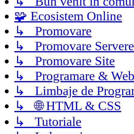
↳ Bun venit în comun
🧩 Ecosistem Online
↳ Promovare
↳ Promovare Servere
↳ Promovare Site
↳ Programare & Web
↳ Limbaje de Progra
↳ 🌐 HTML & CSS
↳ Tutoriale