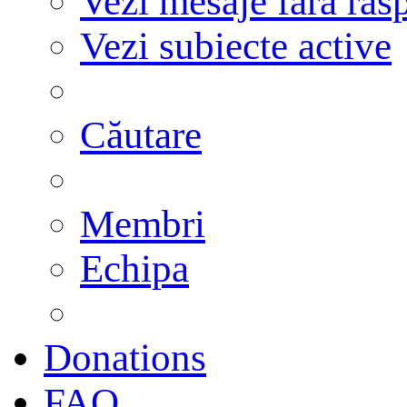
Vezi mesaje fără răs
Vezi subiecte active
Căutare
Membri
Echipa
Donations
FAQ