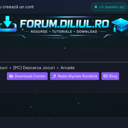
au creează un cont.
🔔 +5 membri azi
curi
[PC] Descarca Jocuri
Arcade
(Opens a new tab
(Open
Download Center
Radio Mynele România
Blog