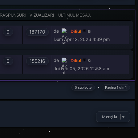
r
e
RĂSPUNSURI
VIZUALIZĂRI
ULTIMUL MESAJ
de
Diliul
0
187170
Dum Apr 12, 2026 4:39 pm
de
Diliul
0
155216
Joi Feb 05, 2026 12:58 am
0 subiecte
•
Pagina
1
din
1
Mergi la