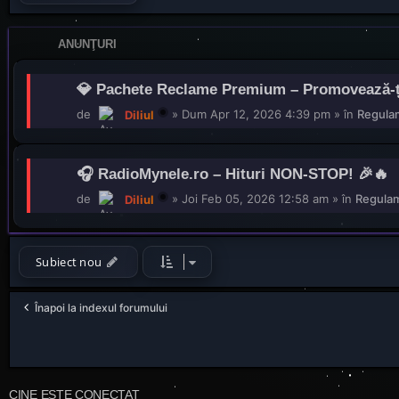
ANUNŢURI
💎 Pachete Reclame Premium – Promovează-ți p
de
»
Dum Apr 12, 2026 4:39 pm
» în
Regulam
Diliul
🎧 RadioMynele.ro – Hituri NON-STOP! 🎉🔥
de
»
Joi Feb 05, 2026 12:58 am
» în
Regulam
Diliul
Subiect nou
Înapoi la indexul forumului
CINE ESTE CONECTAT