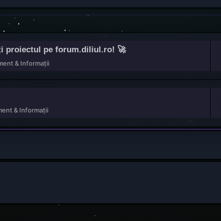
roiectul pe forum.diliul.ro! 🚀
ent & Informații
ent & Informații