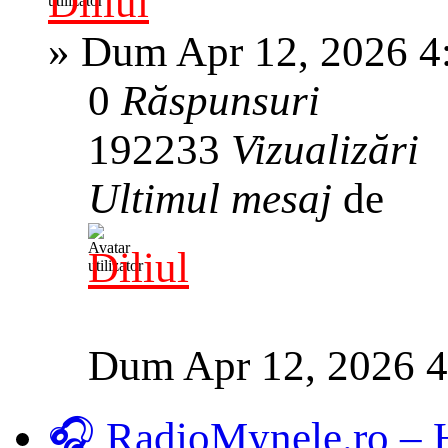
Diliul
»
Dum Apr 12, 2026 4
0
Răspunsuri
192233
Vizualizări
Ultimul mesaj
de
Diliul
Dum Apr 12, 2026 
🎧 RadioMynele.ro –