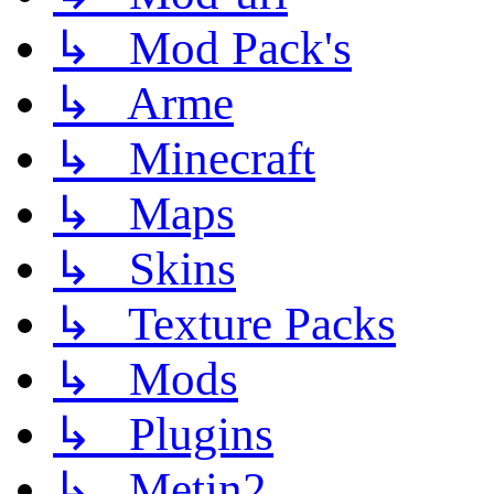
↳ Mod Pack's
↳ Arme
↳ Minecraft
↳ Maps
↳ Skins
↳ Texture Packs
↳ Mods
↳ Plugins
↳ Metin2