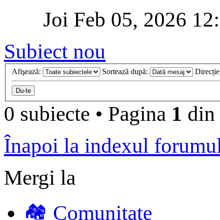
Joi Feb 05, 2026 12
Subiect nou
Afişează:
Sortează după:
Direcți
0 subiecte
•
Pagina
1
di
Înapoi la indexul forumu
Mergi la
🏘️ Comunitate