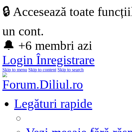
🔒 Accesează toate funcți
un cont.
🔔 +6 membri azi
Login
Înregistrare
Skip to menu
Skip to content
Skip to search
Legături rapide