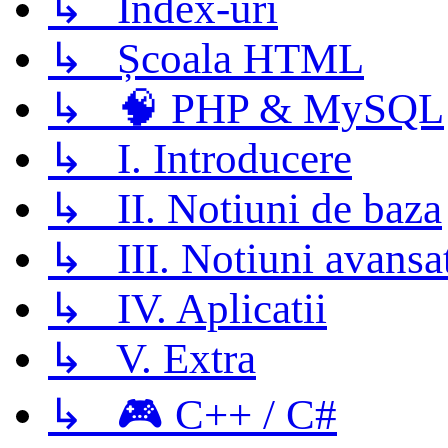
↳ Index-uri
↳ Școala HTML
↳ 🧠 PHP & MySQL
↳ I. Introducere
↳ II. Notiuni de baza
↳ III. Notiuni avansa
↳ IV. Aplicatii
↳ V. Extra
↳ 🎮 C++ / C#