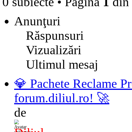
0 subiecte
•
Pagina
1
di
Anunţuri
Răspunsuri
Vizualizări
Ultimul mesaj
💎 Pachete Reclame Pr
forum.diliul.ro! 🚀
de