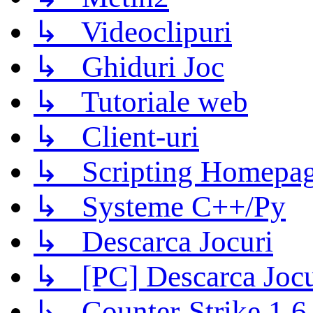
↳ Videoclipuri
↳ Ghiduri Joc
↳ Tutoriale web
↳ Client-uri
↳ Scripting Homepage
↳ Systeme C++/Py
↳ Descarca Jocuri
↳ [PC] Descarca Jocu
↳ Counter-Strike 1.6 (