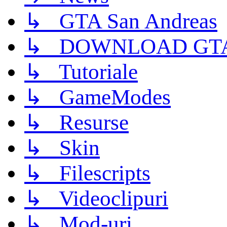
↳ GTA San Andreas
↳ DOWNLOAD GTA
↳ Tutoriale
↳ GameModes
↳ Resurse
↳ Skin
↳ Filescripts
↳ Videoclipuri
↳ Mod-uri