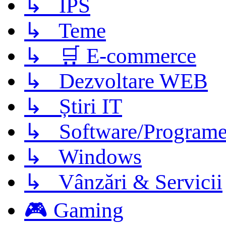
↳ IPS
↳ Teme
↳ 🛒 E-commerce
↳ Dezvoltare WEB
↳ Știri IT
↳ Software/Program
↳ Windows
↳ Vânzări & Servicii
🎮 Gaming