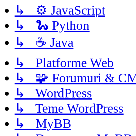
↳ ⚙️ JavaScript
↳ 🐍 Python
↳ ☕ Java
↳ Platforme Web
↳ 🧩 Forumuri & C
↳ WordPress
↳ Teme WordPress
↳ MyBB