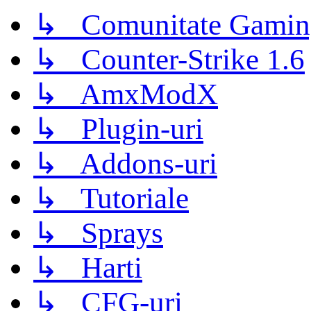
↳ Comunitate Gamin
↳ Counter-Strike 1.6
↳ AmxModX
↳ Plugin-uri
↳ Addons-uri
↳ Tutoriale
↳ Sprays
↳ Harti
↳ CFG-uri