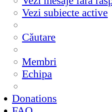
Vezi mesaje fără răs
Vezi subiecte active
Căutare
Membri
Echipa
Donations
FAQ