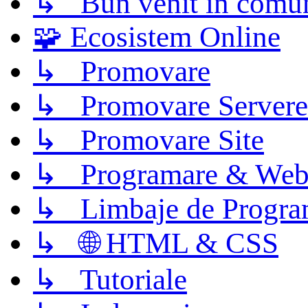
↳ Bun venit în comun
🧩 Ecosistem Online
↳ Promovare
↳ Promovare Servere
↳ Promovare Site
↳ Programare & Web
↳ Limbaje de Progra
↳ 🌐 HTML & CSS
↳ Tutoriale