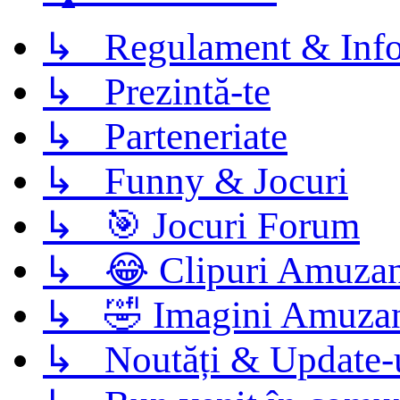
↳ Regulament & Info
↳ Prezintă-te
↳ Parteneriate
↳ Funny & Jocuri
↳ 🎯 Jocuri Forum
↳ 😂 Clipuri Amuzan
↳ 🤣 Imagini Amuza
↳ Noutăți & Update-