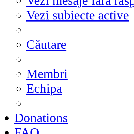
Vezi mesaje fără răs
Vezi subiecte active
Căutare
Membri
Echipa
Donations
FAQ