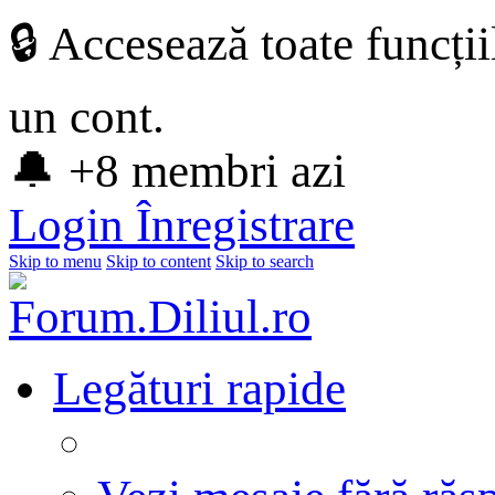
🔒 Accesează toate funcți
un cont.
🔔 +8 membri azi
Login
Înregistrare
Skip to menu
Skip to content
Skip to search
Legături rapide