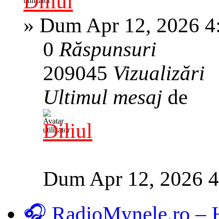
Diliul
»
Dum Apr 12, 2026 4
0
Răspunsuri
209045
Vizualizări
Ultimul mesaj
de
Diliul
Dum Apr 12, 2026 
🎧 RadioMynele.ro –