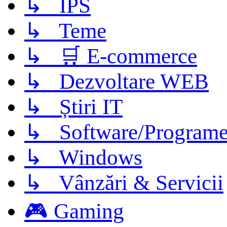
↳ IPS
↳ Teme
↳ 🛒 E-commerce
↳ Dezvoltare WEB
↳ Știri IT
↳ Software/Program
↳ Windows
↳ Vânzări & Servicii
🎮 Gaming