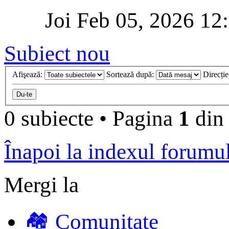
Joi Feb 05, 2026 12
Subiect nou
Afişează:
Sortează după:
Direcți
0 subiecte
•
Pagina
1
di
Înapoi la indexul forumu
Mergi la
🏘️ Comunitate