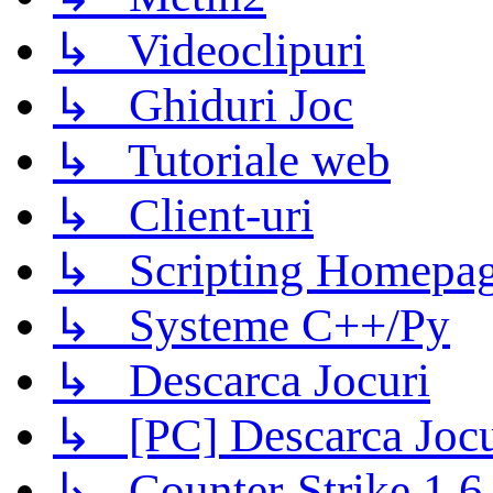
↳ Videoclipuri
↳ Ghiduri Joc
↳ Tutoriale web
↳ Client-uri
↳ Scripting Homepage
↳ Systeme C++/Py
↳ Descarca Jocuri
↳ [PC] Descarca Jocu
↳ Counter-Strike 1.6 (