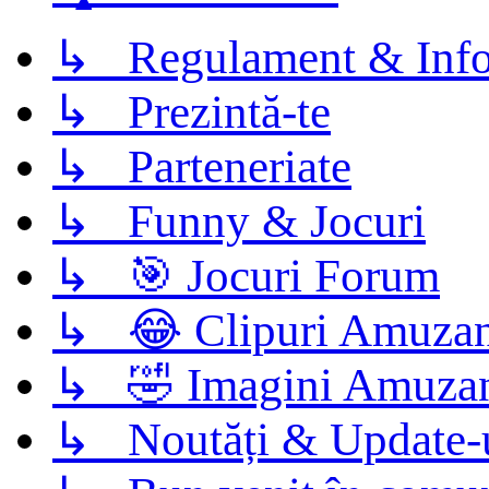
↳ Regulament & Info
↳ Prezintă-te
↳ Parteneriate
↳ Funny & Jocuri
↳ 🎯 Jocuri Forum
↳ 😂 Clipuri Amuzan
↳ 🤣 Imagini Amuza
↳ Noutăți & Update-