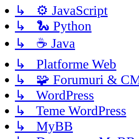
↳ ⚙️ JavaScript
↳ 🐍 Python
↳ ☕ Java
↳ Platforme Web
↳ 🧩 Forumuri & C
↳ WordPress
↳ Teme WordPress
↳ MyBB