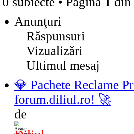
0 subiecte
•
Pagina
1
di
Anunţuri
Răspunsuri
Vizualizări
Ultimul mesaj
💎 Pachete Reclame Pr
forum.diliul.ro! 🚀
de