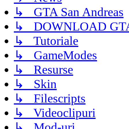
↳ GTA San Andreas
↳ DOWNLOAD GTA
↳ Tutoriale
↳ GameModes
↳ Resurse
↳ Skin
↳ Filescripts
↳ Videoclipuri
↳ Mod-uri