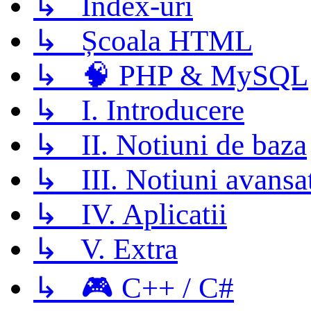
↳ Index-uri
↳ Școala HTML
↳ 🧠 PHP & MySQL
↳ I. Introducere
↳ II. Notiuni de baza
↳ III. Notiuni avansa
↳ IV. Aplicatii
↳ V. Extra
↳ 🎮 C++ / C#