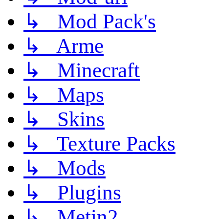
↳ Mod Pack's
↳ Arme
↳ Minecraft
↳ Maps
↳ Skins
↳ Texture Packs
↳ Mods
↳ Plugins
↳ Metin2