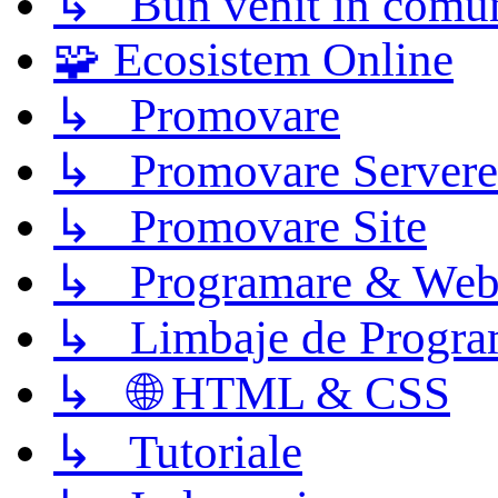
↳ Bun venit în comun
🧩 Ecosistem Online
↳ Promovare
↳ Promovare Servere
↳ Promovare Site
↳ Programare & Web
↳ Limbaje de Progra
↳ 🌐 HTML & CSS
↳ Tutoriale