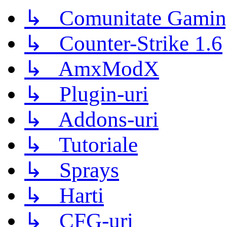
↳ Comunitate Gamin
↳ Counter-Strike 1.6
↳ AmxModX
↳ Plugin-uri
↳ Addons-uri
↳ Tutoriale
↳ Sprays
↳ Harti
↳ CFG-uri