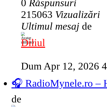
0
Răspunsuri
215063
Vizualizări
Ultimul mesaj
de
Diliul
Dum Apr 12, 2026 
🎧 RadioMynele.ro –
de