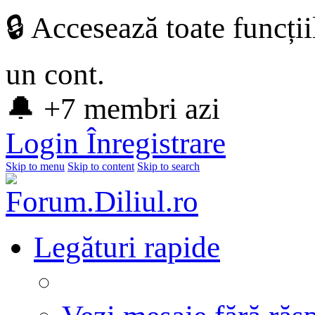
🔒 Accesează toate funcți
un cont.
🔔 +7 membri azi
Login
Înregistrare
Skip to menu
Skip to content
Skip to search
Legături rapide