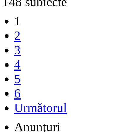
148 subiecte
1
2
3
4
5
6
Următorul
Anunţuri