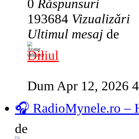
0
Răspunsuri
193684
Vizualizări
Ultimul mesaj
de
Diliul
Dum Apr 12, 2026 
🎧 RadioMynele.ro –
de