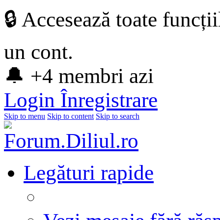
🔒 Accesează toate funcți
un cont.
🔔 +4 membri azi
Login
Înregistrare
Skip to menu
Skip to content
Skip to search
Legături rapide