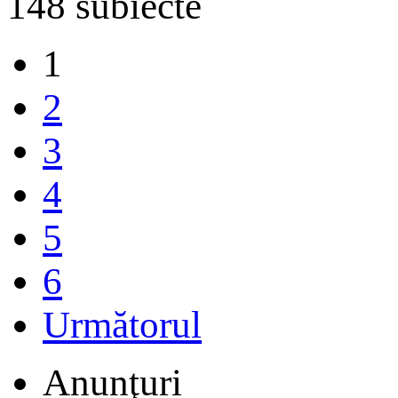
148 subiecte
1
2
3
4
5
6
Următorul
Anunţuri