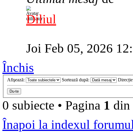
Diliul
Joi Feb 05, 2026 12
Închis
Afişează:
Sortează după:
Direcți
0 subiecte
•
Pagina
1
di
Înapoi la indexul forumu