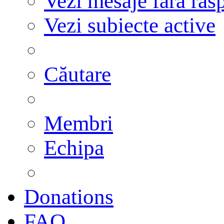
Vezi mesaje fără răs
Vezi subiecte active
Căutare
Membri
Echipa
Donations
FAQ