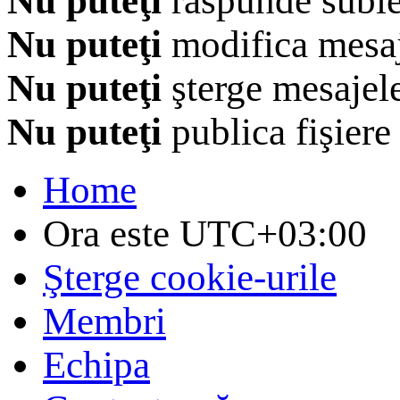
Nu puteţi
răspunde subie
Nu puteţi
modifica mesaj
Nu puteţi
şterge mesajel
Nu puteţi
publica fişiere
Home
Ora este
UTC+03:00
Şterge cookie-urile
Membri
Echipa