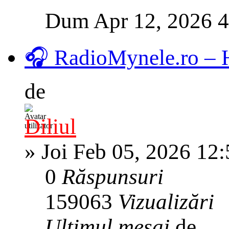
Dum Apr 12, 2026 
🎧 RadioMynele.ro –
de
Diliul
»
Joi Feb 05, 2026 12
0
Răspunsuri
159063
Vizualizări
Ultimul mesaj
de