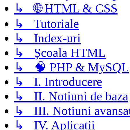
↳ 🌐 HTML & CSS
↳ Tutoriale
↳ Index-uri
↳ Școala HTML
↳ 🧠 PHP & MySQL
↳ I. Introducere
↳ II. Notiuni de baza
↳ III. Notiuni avansa
↳ IV. Aplicatii