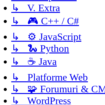
↳ V. Extra
↳ 🎮 C++ / C#
↳ ⚙️ JavaScript
↳ 🐍 Python
↳ ☕ Java
↳ Platforme Web
↳ 🧩 Forumuri & C
↳ WordPress