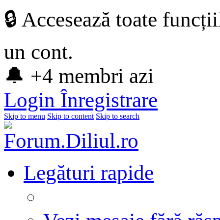
🔒 Accesează toate funcți
un cont.
🔔 +4 membri azi
Login
Înregistrare
Skip to menu
Skip to content
Skip to search
Legături rapide