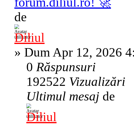
forum.diliul.ro! 🚀
de
Diliul
»
Dum Apr 12, 2026 4
0
Răspunsuri
192522
Vizualizări
Ultimul mesaj
de
Diliul