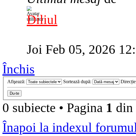
Diliul
Joi Feb 05, 2026 12
Închis
Afişează:
Sortează după:
Direcți
0 subiecte
•
Pagina
1
di
Înapoi la indexul forumu