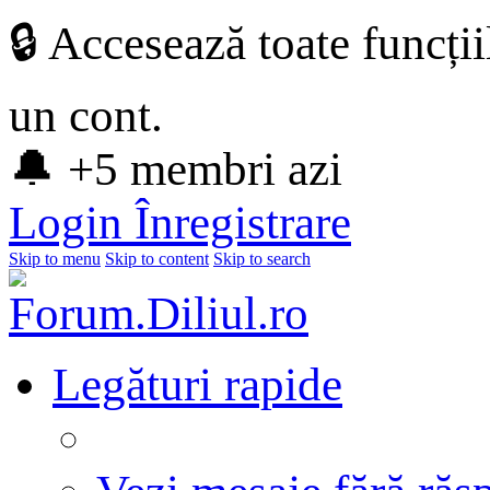
🔒 Accesează toate funcți
un cont.
🔔 +5 membri azi
Login
Înregistrare
Skip to menu
Skip to content
Skip to search
Legături rapide