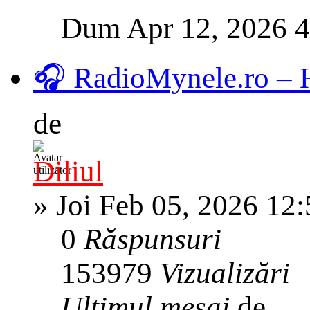
Dum Apr 12, 2026 
🎧 RadioMynele.ro –
de
Diliul
»
Joi Feb 05, 2026 12
0
Răspunsuri
153979
Vizualizări
Ultimul mesaj
de