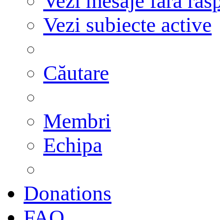
Vezi mesaje fără răs
Vezi subiecte active
Căutare
Membri
Echipa
Donations
FAQ