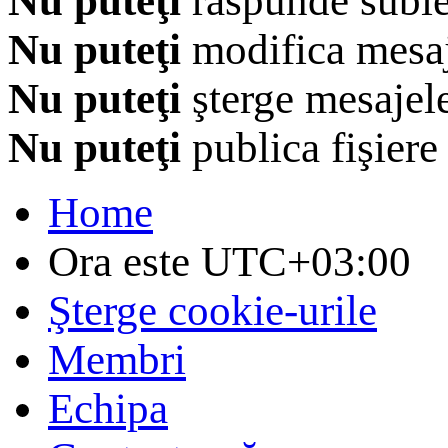
Nu puteţi
răspunde subie
Nu puteţi
modifica mesaj
Nu puteţi
şterge mesajel
Nu puteţi
publica fişiere
Home
Ora este
UTC+03:00
Şterge cookie-urile
Membri
Echipa