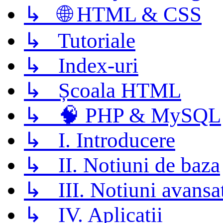
↳ 🌐 HTML & CSS
↳ Tutoriale
↳ Index-uri
↳ Școala HTML
↳ 🧠 PHP & MySQL
↳ I. Introducere
↳ II. Notiuni de baza
↳ III. Notiuni avansa
↳ IV. Aplicatii