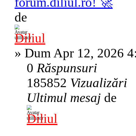
forum.diliul.ro! 🚀
de
Diliul
»
Dum Apr 12, 2026 4
0
Răspunsuri
185852
Vizualizări
Ultimul mesaj
de
Diliul