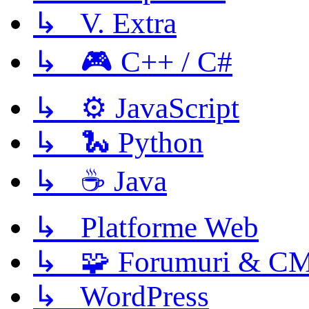
↳ V. Extra
↳ 🎮 C++ / C#
↳ ⚙️ JavaScript
↳ 🐍 Python
↳ ☕ Java
↳ Platforme Web
↳ 🧩 Forumuri & C
↳ WordPress