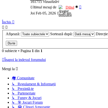
161715
Vizualizări
Ultimul mesaj
de
Diliul
Joi Feb 05, 2026 12:58 am
Închis
Afişează:
Sortează după:
Direcți
0 subiecte
•
Pagina
1
din
1
Înapoi la indexul forumului
Mergi la
🏘️ Comunitate
↳ Regulament & Informații
↳ Prezintă-te
↳ Parteneriate
↳ Funny & Jocuri
↳ 🎯 Jocuri Forum
↳ 😂 Clipuri Amuzante