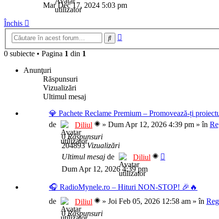
Mar Dec 17, 2024 5:03 pm
mesaj
Închis
Căutare
Căutare
avansată
0 subiecte
•
Pagina
1
din
1
Anunţuri
Răspunsuri
Vizualizări
Ultimul mesaj
💎 Pachete Reclame Premium – Promovează-ți proiectul
de
»
Dum Apr 12, 2026 4:39 pm
» în
Re
Diliul
0
Răspunsuri
204893
Vizualizări
Ultimul mesaj
de
Diliul
Dum Apr 12, 2026 4:39 pm
🎧 RadioMynele.ro – Hituri NON-STOP! 🎉🔥
de
»
Joi Feb 05, 2026 12:58 am
» în
Reg
Diliul
0
Răspunsuri