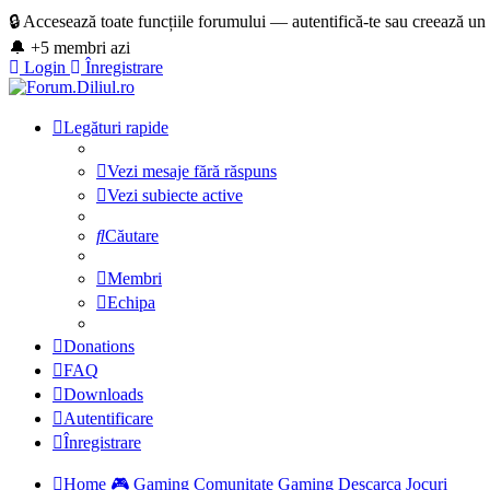
🔒 Accesează toate funcțiile forumului — autentifică-te sau creează un
🔔 +5 membri azi
Login
Înregistrare
Legături rapide
Vezi mesaje fără răspuns
Vezi subiecte active
Căutare
Membri
Echipa
Donations
FAQ
Downloads
Autentificare
Înregistrare
Home
🎮 Gaming
Comunitate Gaming
Descarca Jocuri