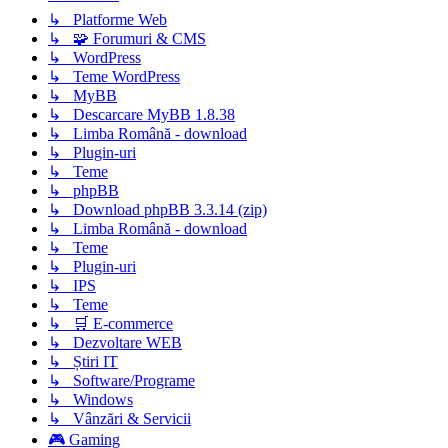
↳ Platforme Web
↳ 🧩 Forumuri & CMS
↳ WordPress
↳ Teme WordPress
↳ MyBB
↳ Descarcare MyBB 1.8.38
↳ Limba Română - download
↳ Plugin-uri
↳ Teme
↳ phpBB
↳ Download phpBB 3.3.14 (zip)
↳ Limba Română - download
↳ Teme
↳ Plugin-uri
↳ IPS
↳ Teme
↳ 🛒 E-commerce
↳ Dezvoltare WEB
↳ Știri IT
↳ Software/Programe
↳ Windows
↳ Vânzări & Servicii
🎮 Gaming