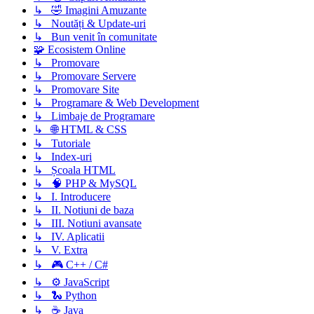
↳ 🤣 Imagini Amuzante
↳ Noutăți & Update-uri
↳ Bun venit în comunitate
🧩 Ecosistem Online
↳ Promovare
↳ Promovare Servere
↳ Promovare Site
↳ Programare & Web Development
↳ Limbaje de Programare
↳ 🌐 HTML & CSS
↳ Tutoriale
↳ Index-uri
↳ Școala HTML
↳ 🧠 PHP & MySQL
↳ I. Introducere
↳ II. Notiuni de baza
↳ III. Notiuni avansate
↳ IV. Aplicatii
↳ V. Extra
↳ 🎮 C++ / C#
↳ ⚙️ JavaScript
↳ 🐍 Python
↳ ☕ Java