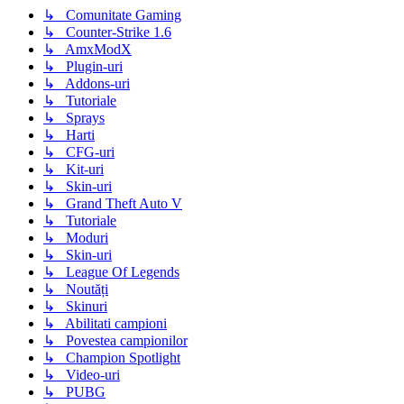
↳ Comunitate Gaming
↳ Counter-Strike 1.6
↳ AmxModX
↳ Plugin-uri
↳ Addons-uri
↳ Tutoriale
↳ Sprays
↳ Harti
↳ CFG-uri
↳ Kit-uri
↳ Skin-uri
↳ Grand Theft Auto V
↳ Tutoriale
↳ Moduri
↳ Skin-uri
↳ League Of Legends
↳ Noutăți
↳ Skinuri
↳ Abilitati campioni
↳ Povestea campionilor
↳ Champion Spotlight
↳ Video-uri
↳ PUBG