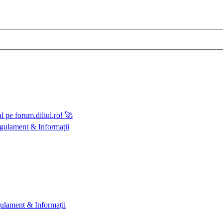
 pe forum.diliul.ro! 🚀
gulament & Informații
ulament & Informații