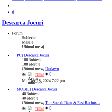
Căutare
Descarca Jocuri
Forum
Subiecte
Mesaje
Ultimul mesaj
[PC] Descarca Jocuri
188
Subiecte
188
Mesaje
Ultimul mesaj
Undawn
Vezi
de
Diliul
ultimul
Mie Dec 18, 2024 7:22 pm
mesaj
[MOBIL] Descarca Jocuri
40
Subiecte
40
Mesaje
Ultimul mesaj
Top Speed: Drag & Fast Racing…
Vezi
de
Diliul
ultimul