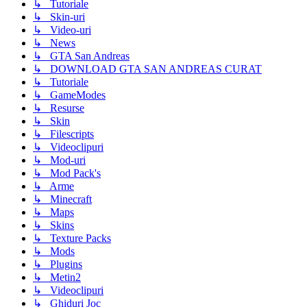
↳ Tutoriale
↳ Skin-uri
↳ Video-uri
↳ News
↳ GTA San Andreas
↳ DOWNLOAD GTA SAN ANDREAS CURAT
↳ Tutoriale
↳ GameModes
↳ Resurse
↳ Skin
↳ Filescripts
↳ Videoclipuri
↳ Mod-uri
↳ Mod Pack's
↳ Arme
↳ Minecraft
↳ Maps
↳ Skins
↳ Texture Packs
↳ Mods
↳ Plugins
↳ Metin2
↳ Videoclipuri
↳ Ghiduri Joc