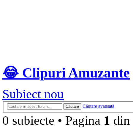
😂 Clipuri Amuzante
Subiect nou
Căutare avansată
Căutare
0 subiecte
•
Pagina
1
di