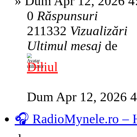
»
Dum Apr 12, 2026 4
0
Răspunsuri
211332
Vizualizări
Ultimul mesaj
de
Diliul
Dum Apr 12, 2026 
🎧 RadioMynele.ro –