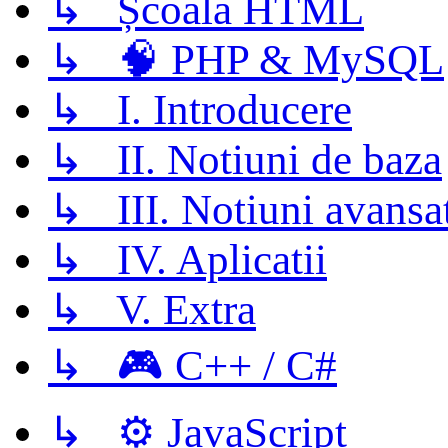
↳ Școala HTML
↳ 🧠 PHP & MySQL
↳ I. Introducere
↳ II. Notiuni de baza
↳ III. Notiuni avansa
↳ IV. Aplicatii
↳ V. Extra
↳ 🎮 C++ / C#
↳ ⚙️ JavaScript