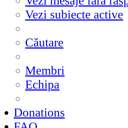
Vezi mesaje fără răs
Vezi subiecte active
Căutare
Membri
Echipa
Donations
FAQ