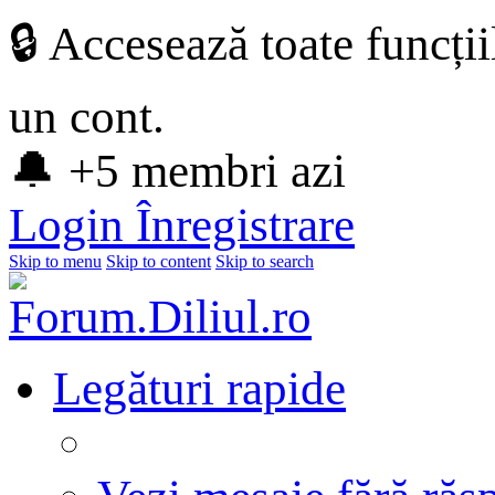
🔒 Accesează toate funcți
un cont.
🔔 +5 membri azi
Login
Înregistrare
Skip to menu
Skip to content
Skip to search
Legături rapide