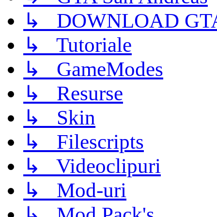
↳ DOWNLOAD GTA
↳ Tutoriale
↳ GameModes
↳ Resurse
↳ Skin
↳ Filescripts
↳ Videoclipuri
↳ Mod-uri
↳ Mod Pack's