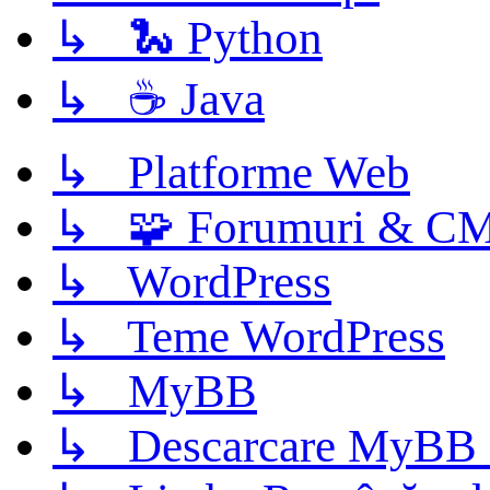
↳ 🐍 Python
↳ ☕ Java
↳ Platforme Web
↳ 🧩 Forumuri & C
↳ WordPress
↳ Teme WordPress
↳ MyBB
↳ Descarcare MyBB 