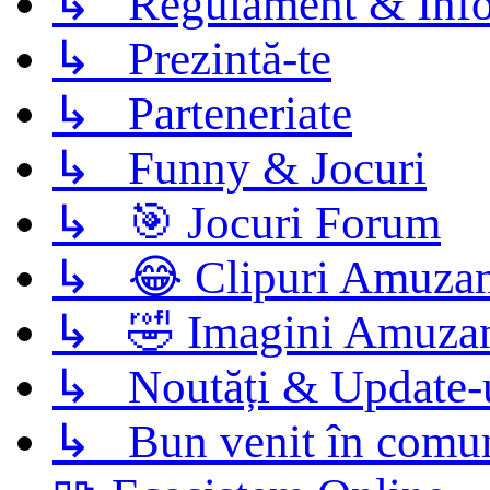
↳ Regulament & Info
↳ Prezintă-te
↳ Parteneriate
↳ Funny & Jocuri
↳ 🎯 Jocuri Forum
↳ 😂 Clipuri Amuzan
↳ 🤣 Imagini Amuza
↳ Noutăți & Update-
↳ Bun venit în comun