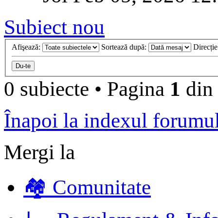
Subiect nou
Afişează:
Sortează după:
Direcți
0 subiecte
•
Pagina
1
di
Înapoi la indexul forumu
Mergi la
🏘️ Comunitate