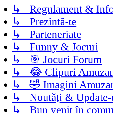
↳ Regulament & Info
↳ Prezintă-te
↳ Parteneriate
↳ Funny & Jocuri
↳ 🎯 Jocuri Forum
↳ 😂 Clipuri Amuzan
↳ 🤣 Imagini Amuza
↳ Noutăți & Update-
↳ Bun venit în comun