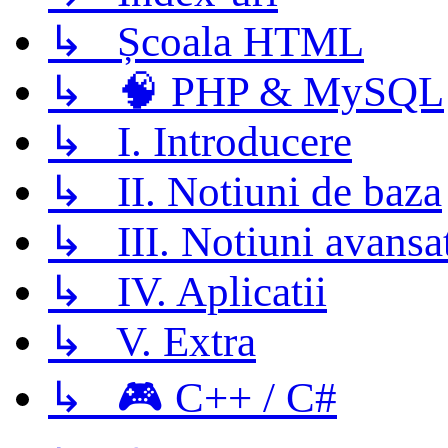
↳ Școala HTML
↳ 🧠 PHP & MySQL
↳ I. Introducere
↳ II. Notiuni de baza
↳ III. Notiuni avansa
↳ IV. Aplicatii
↳ V. Extra
↳ 🎮 C++ / C#