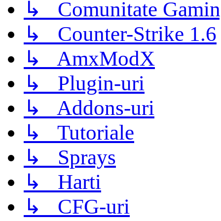
↳ Comunitate Gamin
↳ Counter-Strike 1.6
↳ AmxModX
↳ Plugin-uri
↳ Addons-uri
↳ Tutoriale
↳ Sprays
↳ Harti
↳ CFG-uri