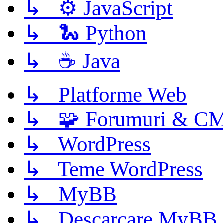
↳ ⚙️ JavaScript
↳ 🐍 Python
↳ ☕ Java
↳ Platforme Web
↳ 🧩 Forumuri & C
↳ WordPress
↳ Teme WordPress
↳ MyBB
↳ Descarcare MyBB 