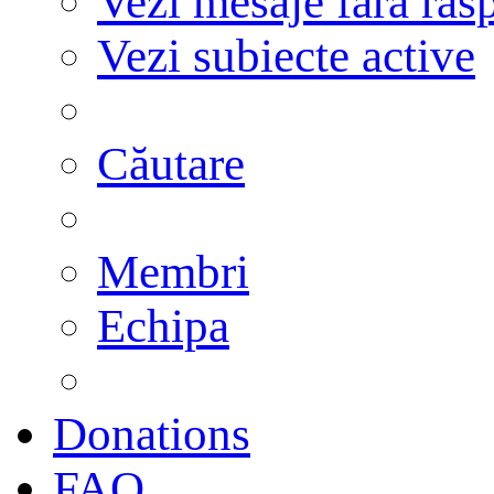
Vezi mesaje fără răs
Vezi subiecte active
Căutare
Membri
Echipa
Donations
FAQ