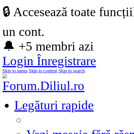
🔒 Accesează toate funcți
un cont.
🔔 +5 membri azi
Login
Înregistrare
Skip to menu
Skip to content
Skip to search
Legături rapide