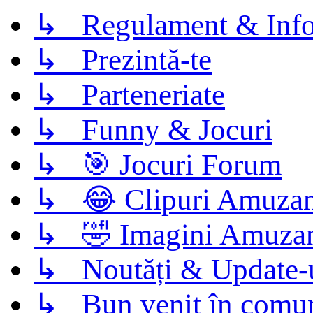
↳ Regulament & Info
↳ Prezintă-te
↳ Parteneriate
↳ Funny & Jocuri
↳ 🎯 Jocuri Forum
↳ 😂 Clipuri Amuzan
↳ 🤣 Imagini Amuza
↳ Noutăți & Update-
↳ Bun venit în comun