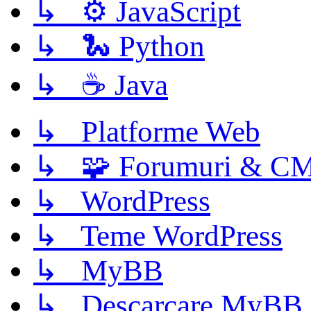
↳ ⚙️ JavaScript
↳ 🐍 Python
↳ ☕ Java
↳ Platforme Web
↳ 🧩 Forumuri & C
↳ WordPress
↳ Teme WordPress
↳ MyBB
↳ Descarcare MyBB 