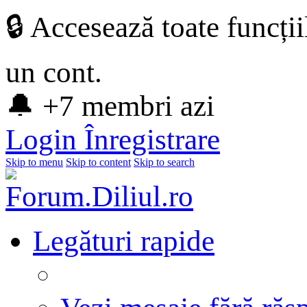
🔒 Accesează toate funcți
un cont.
🔔 +7 membri azi
Login
Înregistrare
Skip to menu
Skip to content
Skip to search
Legături rapide