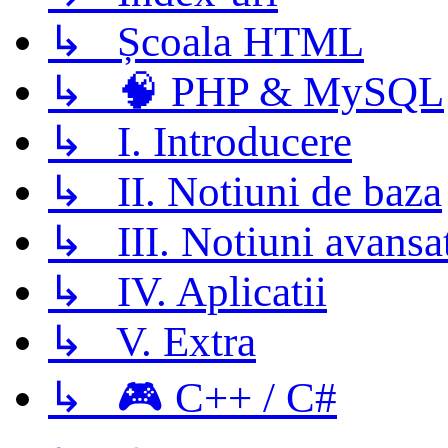
↳ Școala HTML
↳ 🧠 PHP & MySQL
↳ I. Introducere
↳ II. Notiuni de baza
↳ III. Notiuni avansa
↳ IV. Aplicatii
↳ V. Extra
↳ 🎮 C++ / C#