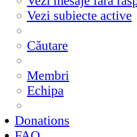
Vezi mesaje fără răs
Vezi subiecte active
Căutare
Membri
Echipa
Donations
FAQ