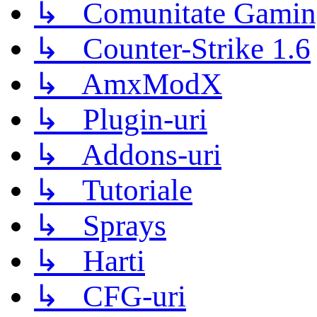
↳ Comunitate Gamin
↳ Counter-Strike 1.6
↳ AmxModX
↳ Plugin-uri
↳ Addons-uri
↳ Tutoriale
↳ Sprays
↳ Harti
↳ CFG-uri