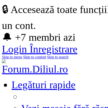
🔒 Accesează toate funcți
un cont.
🔔 +7 membri azi
Login
Înregistrare
Skip to menu
Skip to content
Skip to search
Legături rapide