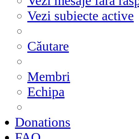
Vezi mesaje fără răs
Vezi subiecte active
Căutare
Membri
Echipa
Donations
FAQ