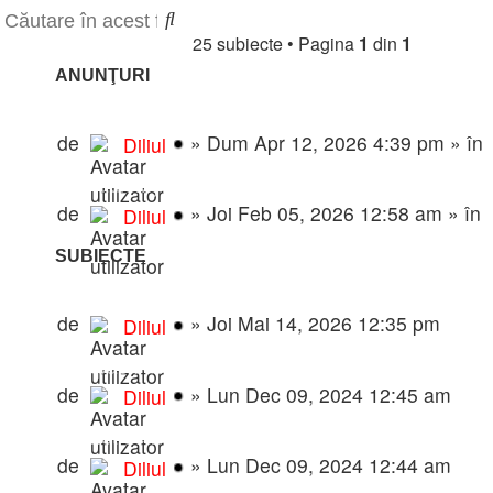
Subiect nou
Căutare
Căutare
25 subiecte
•
Pagina
1
din
1
avansată
ANUNŢURI
💎 Pachete Reclame Premium – Promovează-ți proie
de
»
Dum Apr 12, 2026 4:39 pm
» în
Diliul
🎧 RadioMynele.ro – Hituri NON-STOP! 🎉🔥
de
»
Joi Feb 05, 2026 12:58 am
» în
Diliul
SUBIECTE
⚡️ Modpack Ultra - ⭐️ Zona de Joc ⭐️
de
»
Joi Mai 14, 2026 12:35 pm
Diliul
Modpack de iarna – versiunea finala
de
»
Lun Dec 09, 2024 12:45 am
Diliul
Pachet de moduri complet 🐼 v3
de
»
Lun Dec 09, 2024 12:44 am
Diliul