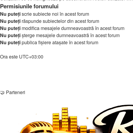
Permisiunile forumului
Nu puteţi
scrie subiecte noi în acest forum
Nu puteţi
răspunde subiectelor din acest forum
Nu puteţi
modifica mesajele dumneavoastră în acest forum
Nu puteţi
şterge mesajele dumneavoastră în acest forum
Nu puteţi
publica fişiere ataşate în acest forum
Home
Ora este
UTC+03:00
Şterge cookie-urile
Membri
Echipa
Contactează-ne
🤝 Parteneri