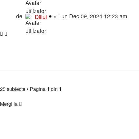
Modpack v7
de
»
Lun Dec 09, 2024 12:23 am
Diliul
Subiect nou
25 subiecte
•
Pagina
1
din
1
Înapoi la indexul forumului
Mergi la
🏘️ Comunitate
↳ Regulament & Informații
↳ Prezintă-te
↳ Parteneriate