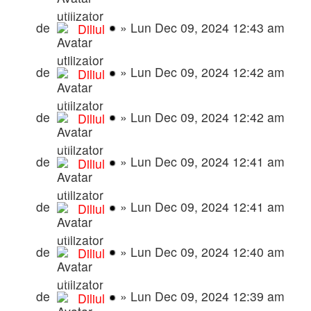
Transforma GTA San Andreas in Vice City
de
»
Lun Dec 09, 2024 12:43 am
Diliul
Robert’s Overhaul Finale
de
»
Lun Dec 09, 2024 12:42 am
Diliul
Modpack mafii
de
»
Lun Dec 09, 2024 12:42 am
Diliul
Modpack mafii final
de
»
Lun Dec 09, 2024 12:41 am
Diliul
Pachet de moduri complet 💻 v4
de
»
Lun Dec 09, 2024 12:41 am
Diliul
Pachet de moduri complet ⭐ v5
de
»
Lun Dec 09, 2024 12:40 am
Diliul
Modpack mafii v3 ☠️ (compatibile cu anticheat)
de
»
Lun Dec 09, 2024 12:39 am
Diliul