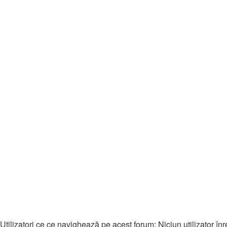
↳ Actiune
↳ Strategie
↳ Aventura
↳ Arcade
↳ Puzzle
↳ Curse
↳ Sport
↳ Trivia
↳ Cazinou
↳ [MOBIL] Descarca Jocuri
↳ Masini
↳ Știri Gaming
↳ Întrebări & Ajutor
↳ Download Gaming
🎵 Muzică
↳ Muzică
↳ Download Muzică
Cine este conectat
Utilizatori ce ce navighează pe acest forum: Niciun utilizator înreg