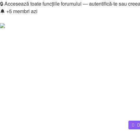
🔒 Accesează toate funcțiile forumului — autentifică-te sau cree
🔔 +5 membri azi
Login
Înregistrare
Legături rapide
Vezi mesaje fără răspuns
Vezi subiecte active
Căutare
Membri
Echipa
Donations
FAQ
Downloads
Autentificare
Înregistrare
Home
🎮 Gaming
Comunitate Gaming
GTA San Andreas
Mod 
D
Mod Pack's