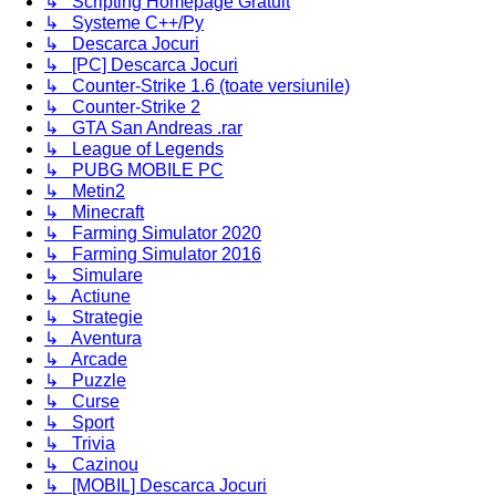
↳ Scripting Homepage Gratuit
↳ Systeme C++/Py
↳ Descarca Jocuri
↳ [PC] Descarca Jocuri
↳ Counter-Strike 1.6 (toate versiunile)
↳ Counter-Strike 2
↳ GTA San Andreas .rar
↳ League of Legends
↳ PUBG MOBILE PC
↳ Metin2
↳ Minecraft
↳ Farming Simulator 2020
↳ Farming Simulator 2016
↳ Simulare
↳ Actiune
↳ Strategie
↳ Aventura
↳ Arcade
↳ Puzzle
↳ Curse
↳ Sport
↳ Trivia
↳ Cazinou
↳ [MOBIL] Descarca Jocuri