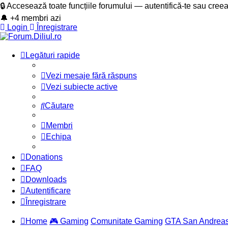
🔒 Accesează toate funcțiile forumului — autentifică-te sau cree
🔔 +4 membri azi
Login
Înregistrare
Legături rapide
Vezi mesaje fără răspuns
Vezi subiecte active
Căutare
Membri
Echipa
Donations
FAQ
Downloads
Autentificare
Înregistrare
Home
🎮 Gaming
Comunitate Gaming
GTA San Andrea