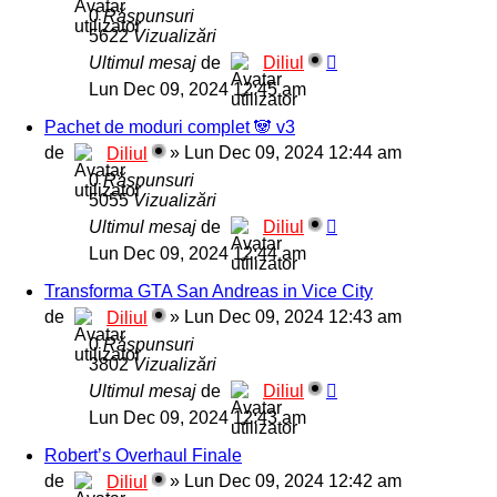
0
Răspunsuri
5622
Vizualizări
Ultimul mesaj
de
Diliul
Lun Dec 09, 2024 12:45 am
Pachet de moduri complet 🐼 v3
de
»
Lun Dec 09, 2024 12:44 am
Diliul
0
Răspunsuri
5055
Vizualizări
Ultimul mesaj
de
Diliul
Lun Dec 09, 2024 12:44 am
Transforma GTA San Andreas in Vice City
de
»
Lun Dec 09, 2024 12:43 am
Diliul
0
Răspunsuri
3802
Vizualizări
Ultimul mesaj
de
Diliul
Lun Dec 09, 2024 12:43 am
Robert’s Overhaul Finale
de
»
Lun Dec 09, 2024 12:42 am
Diliul