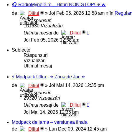
🎧 RadioMynele.ro – Hituri NON-STOP! 🎉🔥
de
»
Joi Feb 05, 2026 12:58 am
» în
Regulam
Diliul
0
Răspunsuri
161630
Vizualizări
Ultimul mesaj
de
Diliul
Joi Feb 05, 2026 12:58 am
Subiecte
Răspunsuri
Vizualizări
Ultimul mesaj
⚡️ Modpack Ultra - ⭐️ Zona de Joc ⭐️
de
»
Joi Mai 14, 2026 12:35 pm
Diliul
0
Răspunsuri
29320
Vizualizări
Ultimul mesaj
de
Diliul
Joi Mai 14, 2026 12:35 pm
Modpack de iarna – versiunea finala
de
»
Lun Dec 09, 2024 12:45 am
Diliul