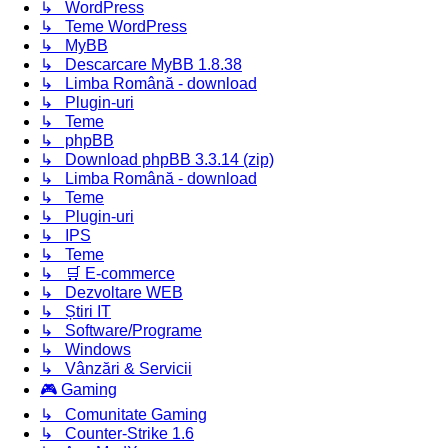
↳ WordPress
↳ Teme WordPress
↳ MyBB
↳ Descarcare MyBB 1.8.38
↳ Limba Română - download
↳ Plugin-uri
↳ Teme
↳ phpBB
↳ Download phpBB 3.3.14 (zip)
↳ Limba Română - download
↳ Teme
↳ Plugin-uri
↳ IPS
↳ Teme
↳ 🛒 E-commerce
↳ Dezvoltare WEB
↳ Știri IT
↳ Software/Programe
↳ Windows
↳ Vânzări & Servicii
🎮 Gaming
↳ Comunitate Gaming
↳ Counter-Strike 1.6