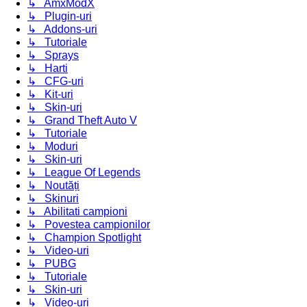
↳ AmxModX
↳ Plugin-uri
↳ Addons-uri
↳ Tutoriale
↳ Sprays
↳ Harti
↳ CFG-uri
↳ Kit-uri
↳ Skin-uri
↳ Grand Theft Auto V
↳ Tutoriale
↳ Moduri
↳ Skin-uri
↳ League Of Legends
↳ Noutăți
↳ Skinuri
↳ Abilitati campioni
↳ Povestea campionilor
↳ Champion Spotlight
↳ Video-uri
↳ PUBG
↳ Tutoriale
↳ Skin-uri
↳ Video-uri