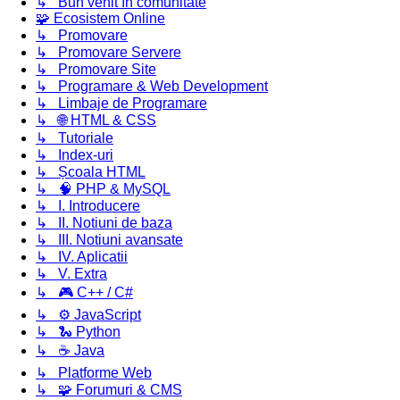
↳ Bun venit în comunitate
🧩 Ecosistem Online
↳ Promovare
↳ Promovare Servere
↳ Promovare Site
↳ Programare & Web Development
↳ Limbaje de Programare
↳ 🌐 HTML & CSS
↳ Tutoriale
↳ Index-uri
↳ Școala HTML
↳ 🧠 PHP & MySQL
↳ I. Introducere
↳ II. Notiuni de baza
↳ III. Notiuni avansate
↳ IV. Aplicatii
↳ V. Extra
↳ 🎮 C++ / C#
↳ ⚙️ JavaScript
↳ 🐍 Python
↳ ☕ Java
↳ Platforme Web
↳ 🧩 Forumuri & CMS