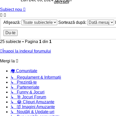
Subiect nou
Afişează:
Sortează după:
25 subiecte
•
Pagina
1
din
1
Înapoi la indexul forumului
Mergi la
🏘️ Comunitate
↳ Regulament & Informații
↳ Prezintă-te
↳ Parteneriate
↳ Funny & Jocuri
↳ 🎯 Jocuri Forum
↳ 😂 Clipuri Amuzante
↳ 🤣 Imagini Amuzante
↳ Noutăți & Update-uri