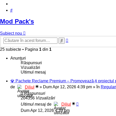
Căutare
Mod Pack's
Subiect nou
Căutare
Căutare
avansată
25 subiecte
•
Pagina
1
din
1
Anunţuri
Răspunsuri
Vizualizări
Ultimul mesaj
💎 Pachete Reclame Premium – Promovează-ți proiectul pe 
de
»
Dum Apr 12, 2026 4:39 pm
» în
Regulam
Diliul
0
Răspunsuri
204356
Vizualizări
Ultimul mesaj
de
Diliul
Dum Apr 12, 2026 4:39 pm