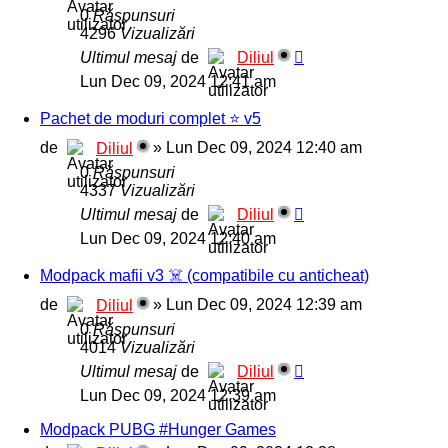
0
Răspunsuri
4296
Vizualizări
Ultimul mesaj
de
Diliul
Lun Dec 09, 2024 12:41 am
Pachet de moduri complet ⭐ v5
de
»
Lun Dec 09, 2024 12:40 am
Diliul
0
Răspunsuri
4337
Vizualizări
Ultimul mesaj
de
Diliul
Lun Dec 09, 2024 12:40 am
Modpack mafii v3 ☠️ (compatibile cu anticheat)
de
»
Lun Dec 09, 2024 12:39 am
Diliul
0
Răspunsuri
4014
Vizualizări
Ultimul mesaj
de
Diliul
Lun Dec 09, 2024 12:39 am
Modpack PUBG #Hunger Games