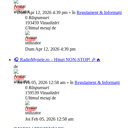
Diliul
»
Dum Apr 12, 2026 4:39 pm
» în
Regulament & Informații
0
Răspunsuri
193459
Vizualizări
Ultimul mesaj
de
Diliul
Dum Apr 12, 2026 4:39 pm
🎧 RadioMynele.ro – Hituri NON-STOP! 🎉🔥
de
Diliul
»
Joi Feb 05, 2026 12:58 am
» în
Regulament & Informații
0
Răspunsuri
159539
Vizualizări
Ultimul mesaj
de
Diliul
Joi Feb 05, 2026 12:58 am