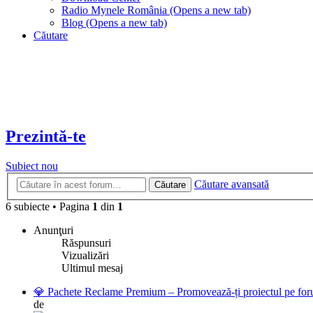
Radio Mynele România
(Opens a new tab)
Blog
(Opens a new tab)
Căutare
Prezintă-te
Subiect nou
Căutare avansată
Căutare
6 subiecte
•
Pagina
1
din
1
Anunţuri
Răspunsuri
Vizualizări
Ultimul mesaj
💎 Pachete Reclame Premium – Promovează-ți proiectul pe foru
de