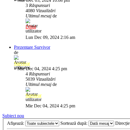
»
Mar Dec 03, 2024 10:08 pm
3
Răspunsuri
4080
Vizualizări
Ultimul mesaj
de
Diliul
Lun Dec 09, 2024 2:16 am
Prezentare Survivor
de
Survivor
»
Mie Dec 04, 2024 4:25 pm
4
Răspunsuri
5039
Vizualizări
Ultimul mesaj
de
Survivor
Mie Dec 04, 2024 4:25 pm
Subiect nou
Afişează:
Sortează după:
Direcți