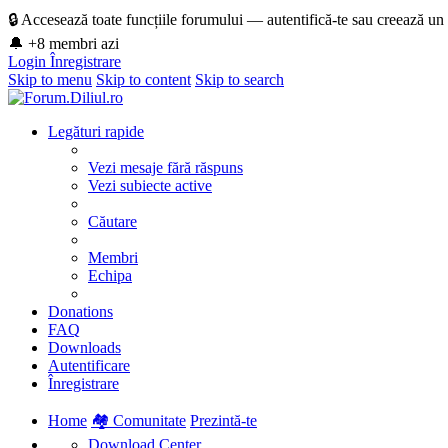
🔒 Accesează toate funcțiile forumului — autentifică-te sau creează un
🔔 +8 membri azi
Login
Înregistrare
Skip to menu
Skip to content
Skip to search
Legături rapide
Vezi mesaje fără răspuns
Vezi subiecte active
Căutare
Membri
Echipa
Donations
FAQ
Downloads
Autentificare
Înregistrare
Home
🏘️ Comunitate
Prezintă-te
Download Center