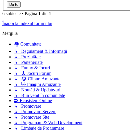
6 subiecte
•
Pagina
1
din
1
Înapoi la indexul forumului
Mergi la
🏘️ Comunitate
↳ Regulament & Informații
↳ Prezintă-te
↳ Parteneriate
↳ Funny & Jocuri
↳ 🎯 Jocuri Forum
↳ 😂 Clipuri Amuzante
↳ 🤣 Imagini Amuzante
↳ Noutăți & Update-uri
↳ Bun venit în comunitate
🧩 Ecosistem Online
↳ Promovare
↳ Promovare Servere
↳ Promovare Site
↳ Programare & Web Development
↳ Limbaje de Programare