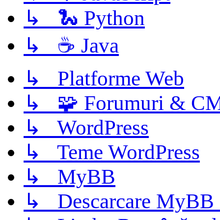
↳ 🐍 Python
↳ ☕ Java
↳ Platforme Web
↳ 🧩 Forumuri & C
↳ WordPress
↳ Teme WordPress
↳ MyBB
↳ Descarcare MyBB 