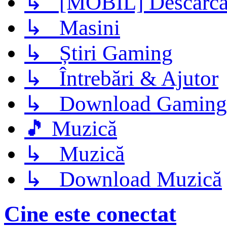
↳ [MOBIL] Descarca 
↳ Masini
↳ Știri Gaming
↳ Întrebări & Ajutor
↳ Download Gaming
🎵 Muzică
↳ Muzică
↳ Download Muzică
Cine este conectat