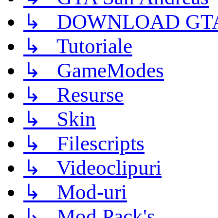
↳ DOWNLOAD GTA
↳ Tutoriale
↳ GameModes
↳ Resurse
↳ Skin
↳ Filescripts
↳ Videoclipuri
↳ Mod-uri
↳ Mod Pack's