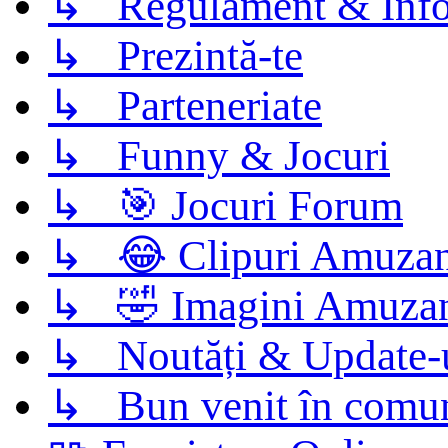
↳ Regulament & Info
↳ Prezintă-te
↳ Parteneriate
↳ Funny & Jocuri
↳ 🎯 Jocuri Forum
↳ 😂 Clipuri Amuzan
↳ 🤣 Imagini Amuza
↳ Noutăți & Update-
↳ Bun venit în comun