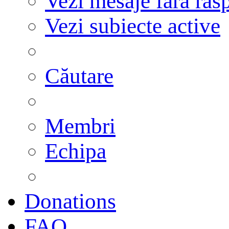
Vezi mesaje fără răs
Vezi subiecte active
Căutare
Membri
Echipa
Donations
FAQ