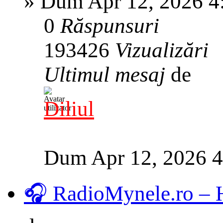
»
Dum Apr 12, 2026 4
0
Răspunsuri
193426
Vizualizări
Ultimul mesaj
de
Diliul
Dum Apr 12, 2026 
🎧 RadioMynele.ro –