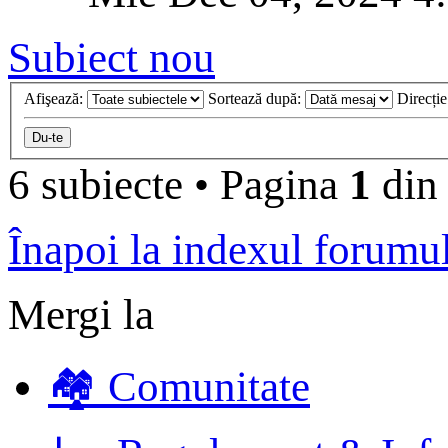
Subiect nou
Afişează:
Sortează după:
Direcți
6 subiecte
•
Pagina
1
di
Înapoi la indexul forumu
Mergi la
🏘️ Comunitate