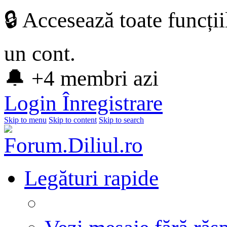
🔒 Accesează toate funcți
un cont.
🔔 +4 membri azi
Login
Înregistrare
Skip to menu
Skip to content
Skip to search
Legături rapide