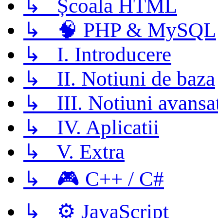
↳ Școala HTML
↳ 🧠 PHP & MySQL
↳ I. Introducere
↳ II. Notiuni de baza
↳ III. Notiuni avansa
↳ IV. Aplicatii
↳ V. Extra
↳ 🎮 C++ / C#
↳ ⚙️ JavaScript