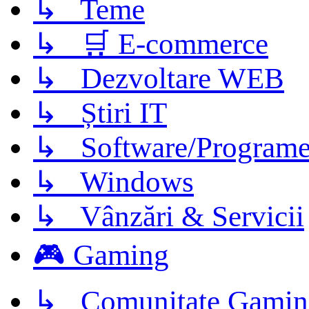
↳ Teme
↳ 🛒 E-commerce
↳ Dezvoltare WEB
↳ Știri IT
↳ Software/Program
↳ Windows
↳ Vânzări & Servicii
🎮 Gaming
↳ Comunitate Gamin