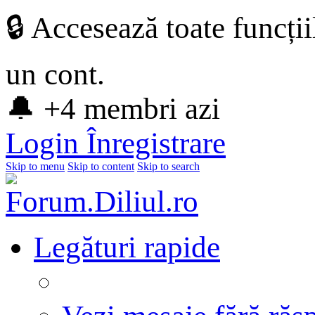
🔒 Accesează toate funcți
un cont.
🔔 +4 membri azi
Login
Înregistrare
Skip to menu
Skip to content
Skip to search
Legături rapide