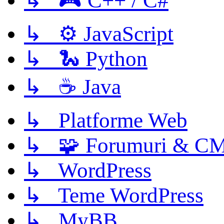
↳ 🎮 C++ / C#
↳ ⚙️ JavaScript
↳ 🐍 Python
↳ ☕ Java
↳ Platforme Web
↳ 🧩 Forumuri & C
↳ WordPress
↳ Teme WordPress
↳ MyBB