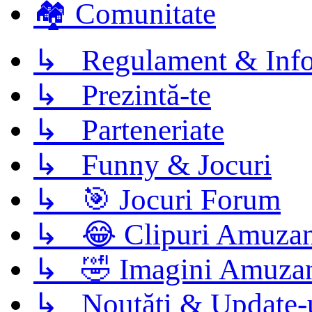
🏘️ Comunitate
↳ Regulament & Info
↳ Prezintă-te
↳ Parteneriate
↳ Funny & Jocuri
↳ 🎯 Jocuri Forum
↳ 😂 Clipuri Amuzan
↳ 🤣 Imagini Amuza
↳ Noutăți & Update-