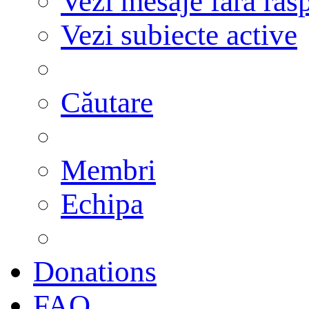
Vezi mesaje fără răs
Vezi subiecte active
Căutare
Membri
Echipa
Donations
FAQ