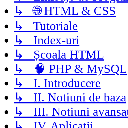
↳ 🌐 HTML & CSS
↳ Tutoriale
↳ Index-uri
↳ Școala HTML
↳ 🧠 PHP & MySQL
↳ I. Introducere
↳ II. Notiuni de baza
↳ III. Notiuni avansa
↳ IV. Aplicatii