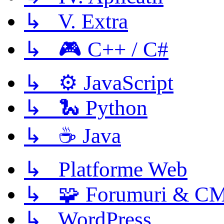
↳ V. Extra
↳ 🎮 C++ / C#
↳ ⚙️ JavaScript
↳ 🐍 Python
↳ ☕ Java
↳ Platforme Web
↳ 🧩 Forumuri & C
↳ WordPress