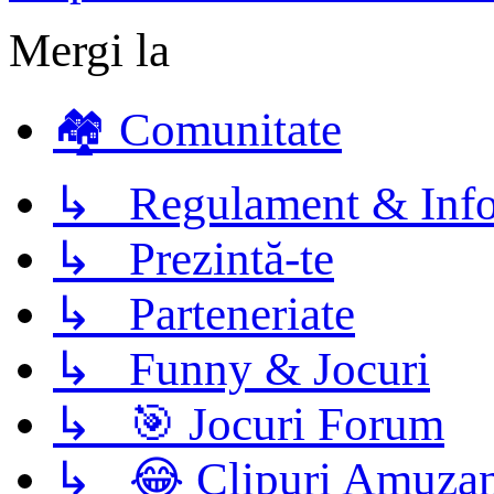
Mergi la
🏘️ Comunitate
↳ Regulament & Info
↳ Prezintă-te
↳ Parteneriate
↳ Funny & Jocuri
↳ 🎯 Jocuri Forum
↳ 😂 Clipuri Amuzan