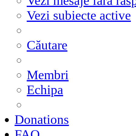
Vezi mesaje fără răs
Vezi subiecte active
Căutare
Membri
Echipa
Donations
FAQ