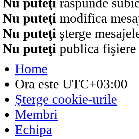
Nu puteţi
răspunde subie
Nu puteţi
modifica mesaj
Nu puteţi
şterge mesajel
Nu puteţi
publica fişiere
Home
Ora este
UTC+03:00
Şterge cookie-urile
Membri
Echipa