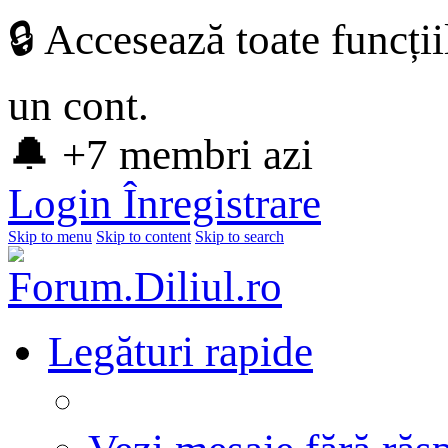
🔒 Accesează toate funcți
un cont.
🔔 +7 membri azi
Login
Înregistrare
Skip to menu
Skip to content
Skip to search
Legături rapide