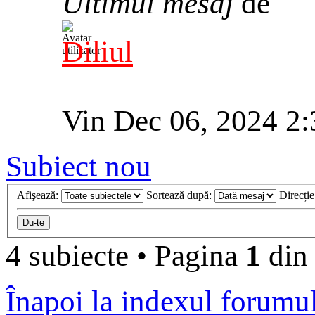
Ultimul mesaj
de
Diliul
Vin Dec 06, 2024 2
Subiect nou
Afişează:
Sortează după:
Direcți
4 subiecte
•
Pagina
1
di
Înapoi la indexul forumu