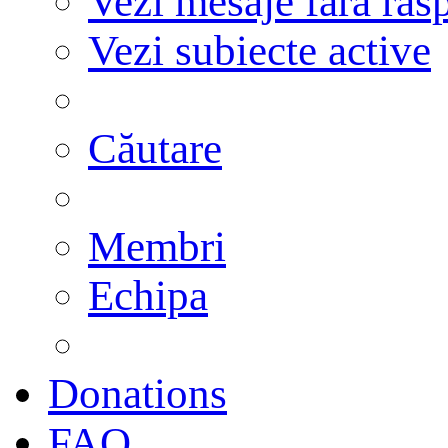
Vezi mesaje fără răs
Vezi subiecte active
Căutare
Membri
Echipa
Donations
FAQ