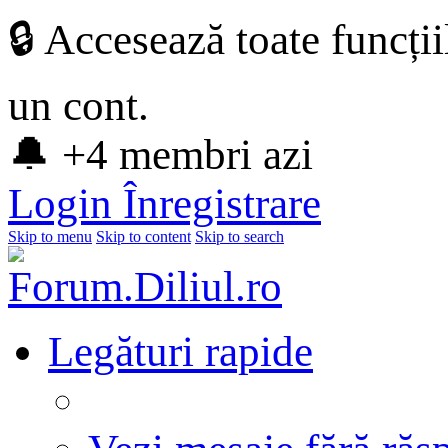
🔒 Accesează toate funcți
un cont.
🔔 +4 membri azi
Login
Înregistrare
Skip to menu
Skip to content
Skip to search
Legături rapide