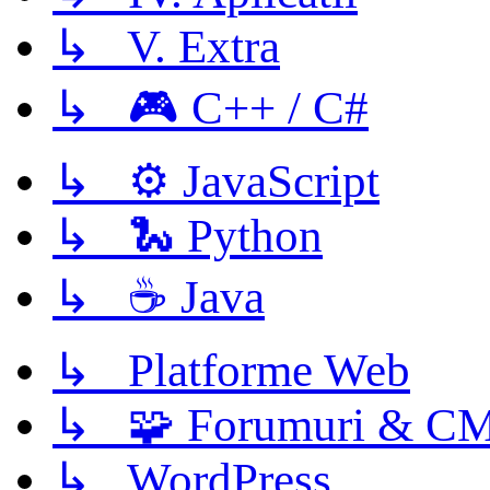
↳ V. Extra
↳ 🎮 C++ / C#
↳ ⚙️ JavaScript
↳ 🐍 Python
↳ ☕ Java
↳ Platforme Web
↳ 🧩 Forumuri & C
↳ WordPress