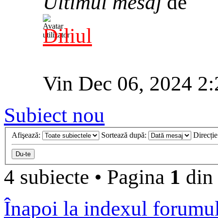
Ultimul mesaj
de
Diliul
Vin Dec 06, 2024 2
Subiect nou
Afişează:
Sortează după:
Direcți
4 subiecte
•
Pagina
1
di
Înapoi la indexul forumu