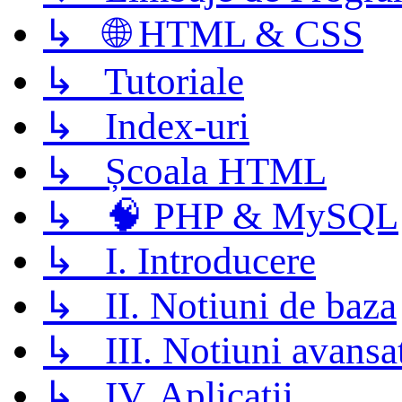
↳ 🌐 HTML & CSS
↳ Tutoriale
↳ Index-uri
↳ Școala HTML
↳ 🧠 PHP & MySQL
↳ I. Introducere
↳ II. Notiuni de baza
↳ III. Notiuni avansa
↳ IV. Aplicatii