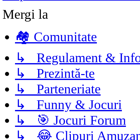
Mergi la
🏘️ Comunitate
↳ Regulament & Info
↳ Prezintă-te
↳ Parteneriate
↳ Funny & Jocuri
↳ 🎯 Jocuri Forum
↳ 😂 Clipuri Amuzan