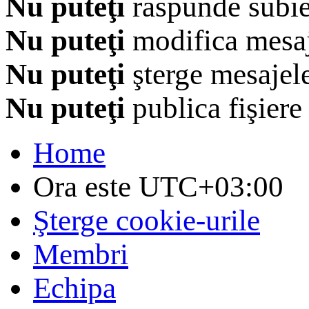
Nu puteţi
răspunde subie
Nu puteţi
modifica mesaj
Nu puteţi
şterge mesajel
Nu puteţi
publica fişiere
Home
Ora este
UTC+03:00
Şterge cookie-urile
Membri
Echipa