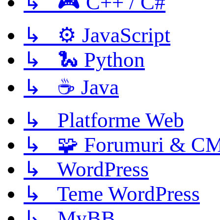
↳ 🎮 C++ / C#
↳ ⚙️ JavaScript
↳ 🐍 Python
↳ ☕ Java
↳ Platforme Web
↳ 🧩 Forumuri & C
↳ WordPress
↳ Teme WordPress
↳ MyBB