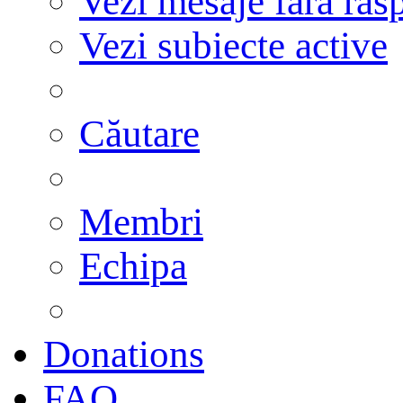
Vezi mesaje fără răs
Vezi subiecte active
Căutare
Membri
Echipa
Donations
FAQ