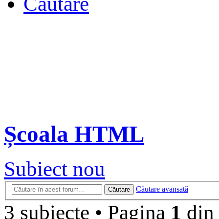
Căutare
Școala HTML
Subiect nou
Căutare avansată
Căutare
3 subiecte
•
Pagina
1
di