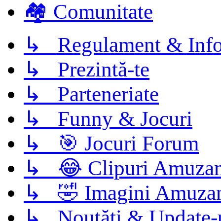
🏘️ Comunitate
↳ Regulament & Info
↳ Prezintă-te
↳ Parteneriate
↳ Funny & Jocuri
↳ 🎯 Jocuri Forum
↳ 😂 Clipuri Amuzan
↳ 🤣 Imagini Amuza
↳ Noutăți & Update-