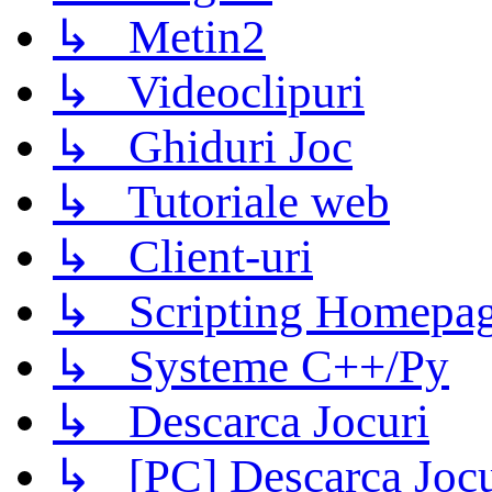
↳ Metin2
↳ Videoclipuri
↳ Ghiduri Joc
↳ Tutoriale web
↳ Client-uri
↳ Scripting Homepage
↳ Systeme C++/Py
↳ Descarca Jocuri
↳ [PC] Descarca Jocu