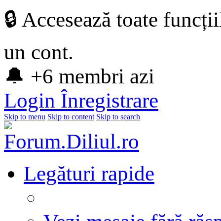
🔒 Accesează toate funcți
un cont.
🔔 +6 membri azi
Login
Înregistrare
Skip to menu
Skip to content
Skip to search
Legături rapide