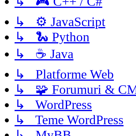
↳ 🎮 C++ / C#
↳ ⚙️ JavaScript
↳ 🐍 Python
↳ ☕ Java
↳ Platforme Web
↳ 🧩 Forumuri & C
↳ WordPress
↳ Teme WordPress
↳ MyBB