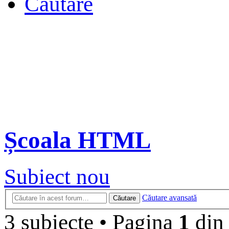
Căutare
Școala HTML
Subiect nou
Căutare avansată
Căutare
3 subiecte
•
Pagina
1
di