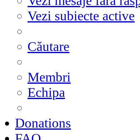
Vezi mesaje fără răs
Vezi subiecte active
Căutare
Membri
Echipa
Donations
FAQ