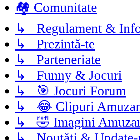
🏘️ Comunitate
↳ Regulament & Info
↳ Prezintă-te
↳ Parteneriate
↳ Funny & Jocuri
↳ 🎯 Jocuri Forum
↳ 😂 Clipuri Amuzan
↳ 🤣 Imagini Amuza
↳ Noutăți & Update-