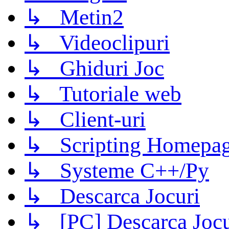
↳ Metin2
↳ Videoclipuri
↳ Ghiduri Joc
↳ Tutoriale web
↳ Client-uri
↳ Scripting Homepage
↳ Systeme C++/Py
↳ Descarca Jocuri
↳ [PC] Descarca Jocu