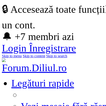
🔒 Accesează toate funcți
un cont.
🔔 +7 membri azi
Login
Înregistrare
Skip to menu
Skip to content
Skip to search
Legături rapide