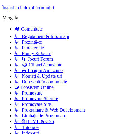
Înapoi la indexul forumului
Mergi la
🏘️ Comunitate
↳ Regulament & Informații
↳ Prezintă-te
↳ Parteneriate
↳ Funny & Jocuri
↳ 🎯 Jocuri Forum
↳ 😂 Clipuri Amuzante
↳ 🤣 Imagini Amuzante
↳ Noutăți & Update-uri
↳ Bun venit în comunitate
🧩 Ecosistem Online
↳ Promovare
↳ Promovare Servere
↳ Promovare Site
↳ Programare & Web Development
↳ Limbaje de Programare
↳ 🌐 HTML & CSS
↳ Tutoriale
↳ Index-uri