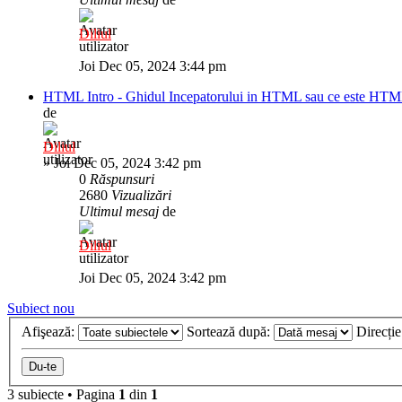
Diliul
Joi Dec 05, 2024 3:44 pm
HTML Intro - Ghidul Incepatorului in HTML sau ce este HT
de
Diliul
»
Joi Dec 05, 2024 3:42 pm
0
Răspunsuri
2680
Vizualizări
Ultimul mesaj
de
Diliul
Joi Dec 05, 2024 3:42 pm
Subiect nou
Afişează:
Sortează după:
Direcți
3 subiecte
•
Pagina
1
din
1