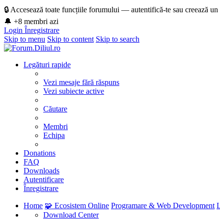
🔒 Accesează toate funcțiile forumului — autentifică-te sau creează un
🔔 +8 membri azi
Login
Înregistrare
Skip to menu
Skip to content
Skip to search
Legături rapide
Vezi mesaje fără răspuns
Vezi subiecte active
Căutare
Membri
Echipa
Donations
FAQ
Downloads
Autentificare
Înregistrare
Home
🧩 Ecosistem Online
Programare & Web Development
Download Center