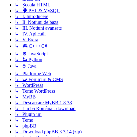
↳ Școala HTML
↳ 🧠 PHP & MySQL
↳ I. Introducere
↳ II. Notiuni de baza
↳ III. Notiuni avansate
↳ IV. Aplicatii
↳ V. Extra
↳ 🎮 C++ / C#
↳ ⚙️ JavaScript
↳ 🐍 Python
↳ ☕ Java
↳ Platforme Web
↳ 🧩 Forumuri & CMS
↳ WordPress
↳ Teme WordPress
↳ MyBB
↳ Descarcare MyBB 1.8.38
↳ Limba Română - download
↳ Plugin-uri
↳ Teme
↳ phpBB
↳ Download phpBB 3.3.14 (zip)