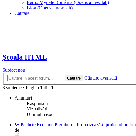
Radio Mynele România
(Opens a new tab)
Blog
(Opens a new tab)
Căutare
Școala HTML
Subiect nou
Căutare avansată
Căutare
3 subiecte
•
Pagina
1
din
1
Anunţuri
Răspunsuri
Vizualizări
Ultimul mesaj
💎 Pachete Reclame Premium – Promovează-ți proiectul pe foru
de