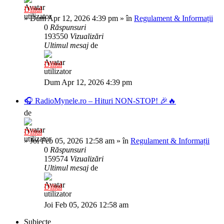
Diliul
»
Dum Apr 12, 2026 4:39 pm
» în
Regulament & Informații
0
Răspunsuri
193550
Vizualizări
Ultimul mesaj
de
Diliul
Dum Apr 12, 2026 4:39 pm
🎧 RadioMynele.ro – Hituri NON-STOP! 🎉🔥
de
Diliul
»
Joi Feb 05, 2026 12:58 am
» în
Regulament & Informații
0
Răspunsuri
159574
Vizualizări
Ultimul mesaj
de
Diliul
Joi Feb 05, 2026 12:58 am
Subiecte