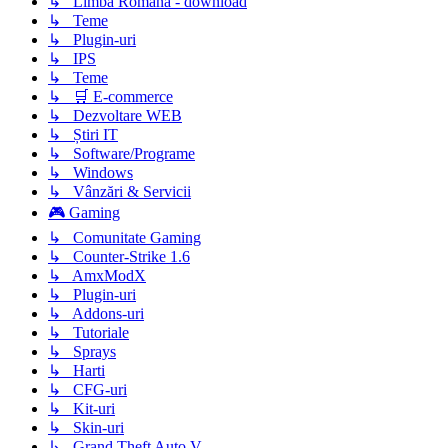
↳ Limba Română - download
↳ Teme
↳ Plugin-uri
↳ IPS
↳ Teme
↳ 🛒 E-commerce
↳ Dezvoltare WEB
↳ Știri IT
↳ Software/Programe
↳ Windows
↳ Vânzări & Servicii
🎮 Gaming
↳ Comunitate Gaming
↳ Counter-Strike 1.6
↳ AmxModX
↳ Plugin-uri
↳ Addons-uri
↳ Tutoriale
↳ Sprays
↳ Harti
↳ CFG-uri
↳ Kit-uri
↳ Skin-uri
↳ Grand Theft Auto V