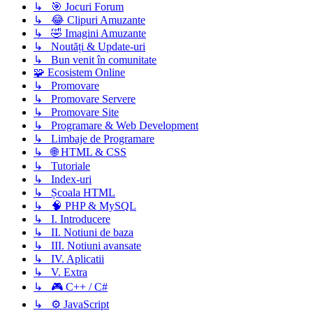
↳ 🎯 Jocuri Forum
↳ 😂 Clipuri Amuzante
↳ 🤣 Imagini Amuzante
↳ Noutăți & Update-uri
↳ Bun venit în comunitate
🧩 Ecosistem Online
↳ Promovare
↳ Promovare Servere
↳ Promovare Site
↳ Programare & Web Development
↳ Limbaje de Programare
↳ 🌐 HTML & CSS
↳ Tutoriale
↳ Index-uri
↳ Școala HTML
↳ 🧠 PHP & MySQL
↳ I. Introducere
↳ II. Notiuni de baza
↳ III. Notiuni avansate
↳ IV. Aplicatii
↳ V. Extra
↳ 🎮 C++ / C#
↳ ⚙️ JavaScript