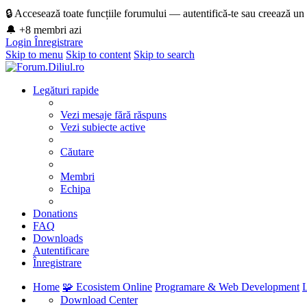
🔒 Accesează toate funcțiile forumului — autentifică-te sau creează un
🔔 +8 membri azi
Login
Înregistrare
Skip to menu
Skip to content
Skip to search
Legături rapide
Vezi mesaje fără răspuns
Vezi subiecte active
Căutare
Membri
Echipa
Donations
FAQ
Downloads
Autentificare
Înregistrare
Home
🧩 Ecosistem Online
Programare & Web Development
Download Center