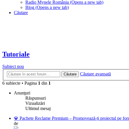
Radio Mynele România
(Opens a new tab)
Blog
(Opens a new tab)
Căutare
Tutoriale
Subiect nou
Căutare avansată
Căutare
6 subiecte
•
Pagina
1
din
1
Anunţuri
Răspunsuri
Vizualizări
Ultimul mesaj
💎 Pachete Reclame Premium – Promovează-ți proiectul pe foru
de