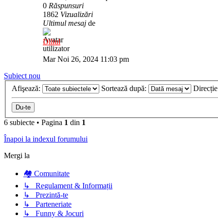
0
Răspunsuri
1862
Vizualizări
Ultimul mesaj
de
Diliul
Mar Noi 26, 2024 11:03 pm
Subiect nou
Afişează:
Sortează după:
Direcți
6 subiecte
•
Pagina
1
din
1
Înapoi la indexul forumului
Mergi la
🏘️ Comunitate
↳ Regulament & Informații
↳ Prezintă-te
↳ Parteneriate
↳ Funny & Jocuri