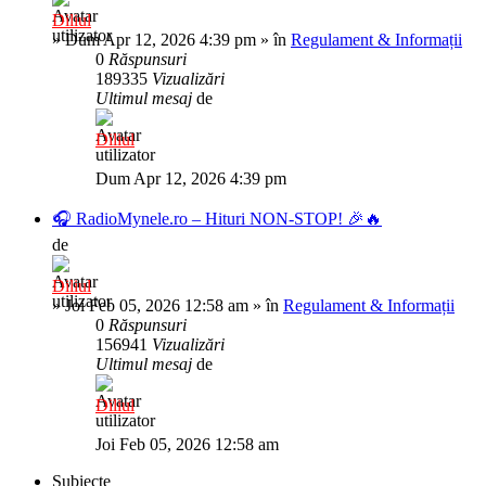
Diliul
»
Dum Apr 12, 2026 4:39 pm
» în
Regulament & Informații
0
Răspunsuri
189335
Vizualizări
Ultimul mesaj
de
Diliul
Dum Apr 12, 2026 4:39 pm
🎧 RadioMynele.ro – Hituri NON-STOP! 🎉🔥
de
Diliul
»
Joi Feb 05, 2026 12:58 am
» în
Regulament & Informații
0
Răspunsuri
156941
Vizualizări
Ultimul mesaj
de
Diliul
Joi Feb 05, 2026 12:58 am
Subiecte