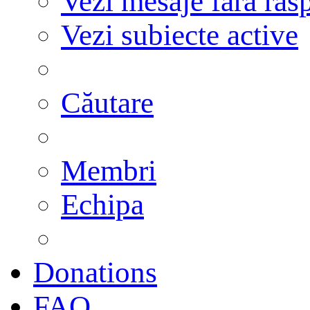
Vezi mesaje fără răs
Vezi subiecte active
Căutare
Membri
Echipa
Donations
FAQ