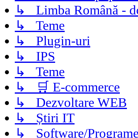
↳ Limba Română - d
↳ Teme
↳ Plugin-uri
↳ IPS
↳ Teme
↳ 🛒 E-commerce
↳ Dezvoltare WEB
↳ Știri IT
↳ Software/Program