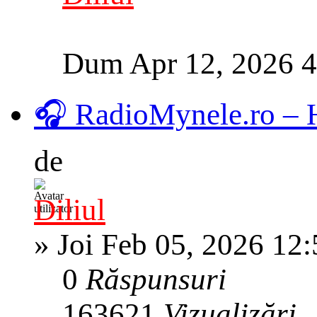
Dum Apr 12, 2026 
🎧 RadioMynele.ro –
de
Diliul
»
Joi Feb 05, 2026 12
0
Răspunsuri
163621
Vizualizări