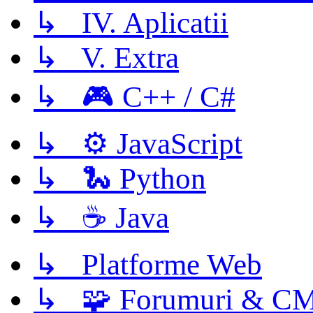
↳ IV. Aplicatii
↳ V. Extra
↳ 🎮 C++ / C#
↳ ⚙️ JavaScript
↳ 🐍 Python
↳ ☕ Java
↳ Platforme Web
↳ 🧩 Forumuri & C