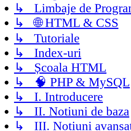
↳ Limbaje de Progra
↳ 🌐 HTML & CSS
↳ Tutoriale
↳ Index-uri
↳ Școala HTML
↳ 🧠 PHP & MySQL
↳ I. Introducere
↳ II. Notiuni de baza
↳ III. Notiuni avansa