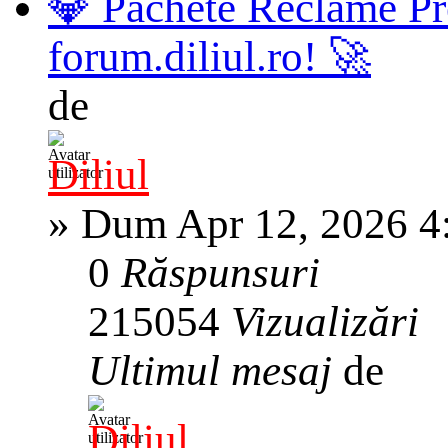
💎 Pachete Reclame Pr
forum.diliul.ro! 🚀
de
Diliul
»
Dum Apr 12, 2026 4
0
Răspunsuri
215054
Vizualizări
Ultimul mesaj
de
Diliul