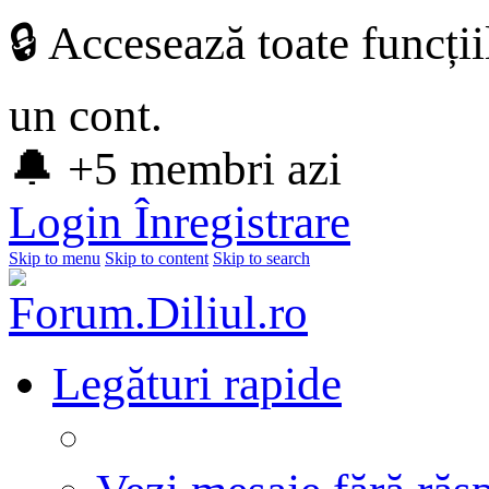
🔒 Accesează toate funcți
un cont.
🔔 +5 membri azi
Login
Înregistrare
Skip to menu
Skip to content
Skip to search
Legături rapide