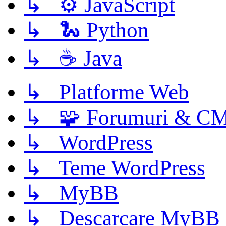
↳ ⚙️ JavaScript
↳ 🐍 Python
↳ ☕ Java
↳ Platforme Web
↳ 🧩 Forumuri & C
↳ WordPress
↳ Teme WordPress
↳ MyBB
↳ Descarcare MyBB 