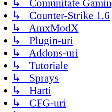
↳ Comunitate Gamin
↳ Counter-Strike 1.6
↳ AmxModX
↳ Plugin-uri
↳ Addons-uri
↳ Tutoriale
↳ Sprays
↳ Harti
↳ CFG-uri