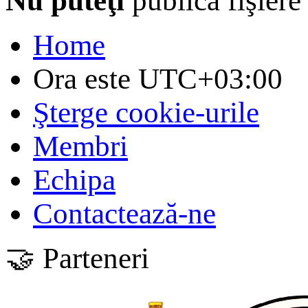
Nu puteţi
publica fişiere
Home
Ora este
UTC+03:00
Şterge cookie-urile
Membri
Echipa
Contactează-ne
🤝 Parteneri