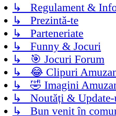
↳ Regulament & Info
↳ Prezintă-te
↳ Parteneriate
↳ Funny & Jocuri
↳ 🎯 Jocuri Forum
↳ 😂 Clipuri Amuzan
↳ 🤣 Imagini Amuza
↳ Noutăți & Update-
↳ Bun venit în comun