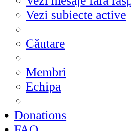
Vezi mesaje fără răs
Vezi subiecte active
Căutare
Membri
Echipa
Donations
FAQ