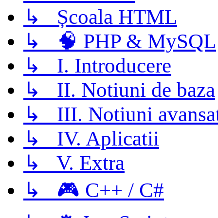
↳ Școala HTML
↳ 🧠 PHP & MySQL
↳ I. Introducere
↳ II. Notiuni de baza
↳ III. Notiuni avansa
↳ IV. Aplicatii
↳ V. Extra
↳ 🎮 C++ / C#