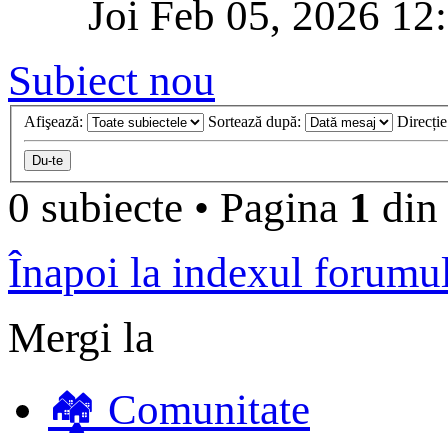
Joi Feb 05, 2026 12
Subiect nou
Afişează:
Sortează după:
Direcți
0 subiecte
•
Pagina
1
di
Înapoi la indexul forumu
Mergi la
🏘️ Comunitate