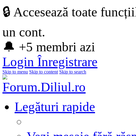
🔒 Accesează toate funcți
un cont.
🔔 +5 membri azi
Login
Înregistrare
Skip to menu
Skip to content
Skip to search
Legături rapide