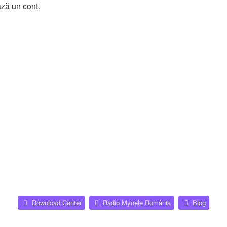
ază un cont.
Platforme Web
🧩 Forumuri & CMS
MyBB
Plugin-uri
(Opens a new tab)
(Opens
Download Center
Radio Mynele România
Blog