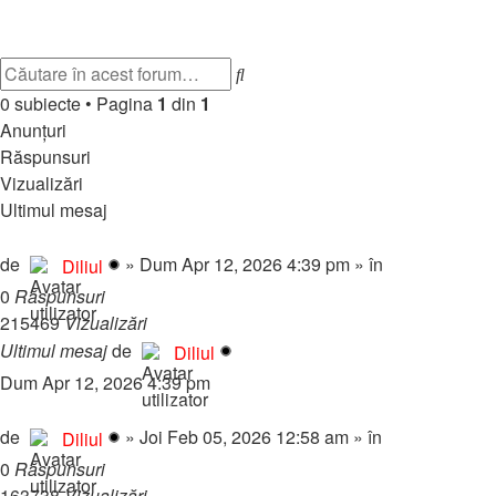
Plugin-uri
Subiect nou
Căutare
Căutare
avansată
0 subiecte
•
Pagina
1
din
1
Anunţuri
Răspunsuri
Vizualizări
Ultimul mesaj
💎 Pachete Reclame Premium – Promovează-ți proiectul pe forum
de
»
Dum Apr 12, 2026 4:39 pm
» în
Regulament & 
Diliul
0
Răspunsuri
215469
Vizualizări
Ultimul mesaj
de
Diliul
Dum Apr 12, 2026 4:39 pm
🎧 RadioMynele.ro – Hituri NON-STOP! 🎉🔥
de
»
Joi Feb 05, 2026 12:58 am
» în
Regulament & 
Diliul
0
Răspunsuri
163738
Vizualizări