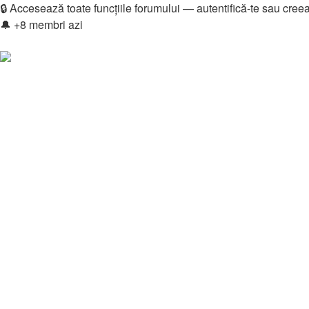
🔒 Accesează toate funcțiile forumului — autentifică-te sau cree
🔔 +8 membri azi
Login
Înregistrare
Legături rapide
Vezi mesaje fără răspuns
Vezi subiecte active
Căutare
Membri
Echipa
Donations
FAQ
Downloads
Autentificare
Înregistrare
Home
🧩 Ecosistem Online
Programare & Web Development
Căutare