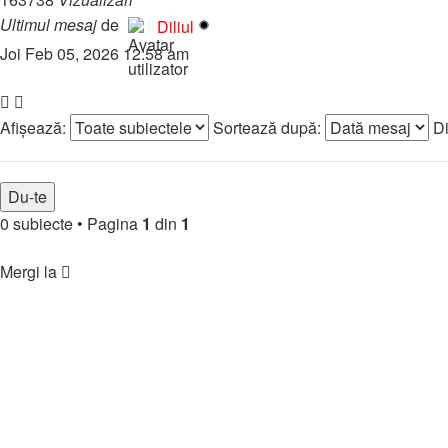
Ultimul mesaj
de
Diliul
Joi Feb 05, 2026 12:58 am
Subiect nou
Afişează:
Sortează după:
Di
0 subiecte
•
Pagina
1
din
1
Înapoi la indexul forumului
Mergi la
🏘️ Comunitate
↳ Regulament & Informații
↳ Prezintă-te
↳ Parteneriate
↳ Funny & Jocuri
↳ 🎯 Jocuri Forum
↳ 😂 Clipuri Amuzante